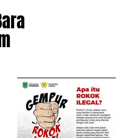
Bara
am