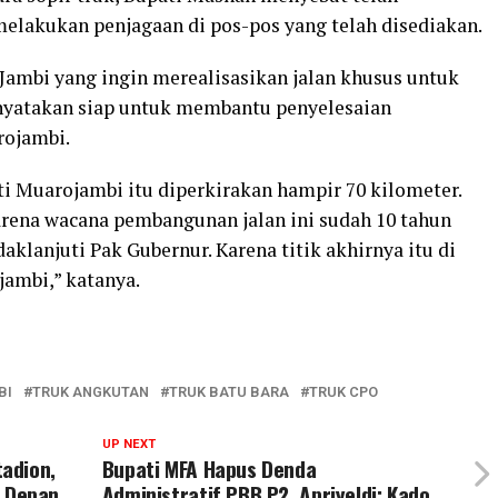
melakukan penjagaan di pos-pos yang telah disediakan.
 Jambi yang ingin merealisasikan jalan khusus untuk
nyatakan siap untuk membantu penyelesaian
rojambi.
ti Muarojambi itu diperkirakan hampir 70 kilometer.
arena wacana pembangunan jalan ini sudah 10 tahun
daklanjuti Pak Gubernur. Karena titik akhirnya itu di
ambi,” katanya.
BI
TRUK ANGKUTAN
TRUK BATU BARA
TRUK CPO
UP NEXT
adion,
Bupati MFA Hapus Denda
 Depan
Administratif PBB P2, Apriyeldi: Kado