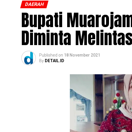
DAERAH
Bupati Muarojam
Diminta Melinta
Published
on
18 November 2021
By
DETAIL.ID