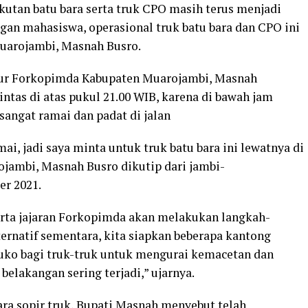
utan batu bara serta truk CPO masih terus menjadi
ngan mahasiswa, operasional truk batu bara dan CPO ini
Muarojambi, Masnah Busro.
sur Forkopimda Kabupaten Muarojambi, Masnah
ntas di atas pukul 21.00 WIB, karena di bawah jam
sangat ramai dan padat di jalan
mai, jadi saya minta untuk truk batu bara ini lewatnya di
ojambi, Masnah Busro dikutip dari jambi-
er 2021.
erta jajaran Forkopimda akan melakukan langkah-
lternatif sementara, kita siapkan beberapa kantong
luko bagi truk-truk untuk mengurai kemacetan dan
belakangan sering terjadi,” ujarnya.
ra sopir truk, Bupati Masnah menyebut telah