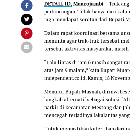
DETAIL.ID,
Muarojambi –
Truk angk
perbincangan. Tidak hanya dari kala
juga mendapat sorotan dari Bupati 
Dalam rapat koordinasi bersama un
meminta agar truk-truk tersebut meli
tersebut aktivitas masyarakat masih 
“Lalu lintas di jam 6 masih sangat ra
atas jam 9 malam,” kata Bupati Muar
independent.co.id, Kamis, 18 Novemb
Menurut Bupati Masnah, dirinya bes
langkah alternatif sebagai solusi. “A
parkir di Kecamatan Mestong dan Ja
mencegah terjadinya lakalantas yang 
Untuk memastikan ketertiban dari pa