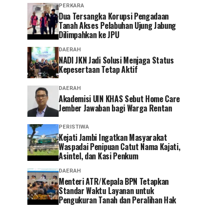
PERKARA
Dua Tersangka Korupsi Pengadaan
Tanah Akses Pelabuhan Ujung Jabung
Dilimpahkan ke JPU
DAERAH
NADI JKN Jadi Solusi Menjaga Status
Kepesertaan Tetap Aktif
DAERAH
Akademisi UIN KHAS Sebut Home Care
Jember Jawaban bagi Warga Rentan
PERISTIWA
‎Kejati Jambi Ingatkan Masyarakat
Waspadai Penipuan Catut Nama Kajati,
Asintel, dan Kasi Penkum
DAERAH
Menteri ATR/Kepala BPN Tetapkan
Standar Waktu Layanan untuk
Pengukuran Tanah dan Peralihan Hak