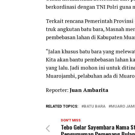
berkordinasi dengan TNI Polri guna 
Terkait rencana Pemerintah Provinsi
truk angkutan batu bara, Masnah me
pembebasan lahan di Kabupaten Mua
“Jalan khusus batu bara yang melewa
Kita akan bantu pembebasan lahan k
yang lalu. Jadi mohon ini untuk ditin
Muarojambi, pelabuhan ada di Muaroj
Reporter:
Juan Ambarita
RELATED TOPICS:
BATU BARA
MUARO JAM
DON'T MISS
Tebo Gelar Sayembara Nama St
Pengumuman Pemenang Bulan