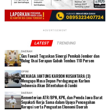
“Kita tahu juga, maaf gitu ya, dapen (dana pensiun) ini
kan itu banyak diisi sama pensiunan yang memang
bukan ahli juga dalam investasi. Dulu itu, dulu kita tahu
pensiun nggak punya kerjaan, (jadinya) di dapen,”
ujarnya.
ADVERTISEMENT
(pta/pta)
LATEST
TRENDING
DAERAH
Gus Fawait Tegaskan Sinergi Pemkab Jember dan
Bulog Usai Serapan Gabah Tembus 110 Persen
OPINI
MENJAGA JANTUNG KARBON NUSANTARA (3)
Mengapa Masa Depan Perdagangan Karbon
Indonesia Akan Ditentukan di Jambi
DAERAH
Kementerian ATR/BPN, KPK, dan Pemda Jawa Barat
Sepakati Kerja Sama dalam Upaya Pencegahan
Korupsi serta Penguatan Ekonomi Daerah