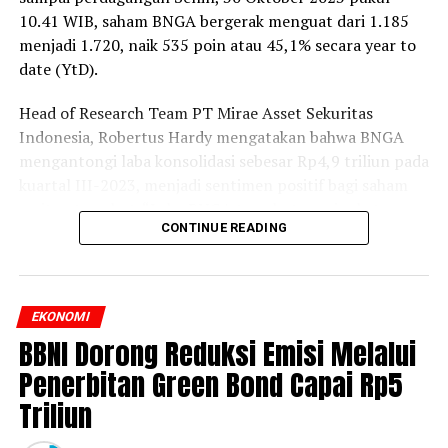
10.41 WIB, saham BNGA bergerak menguat dari 1.185
menjadi 1.720, naik 535 poin atau 45,1% secara year to
date (YtD).
Head of Research Team PT Mirae Asset Sekuritas
Indonesia, Robertus Hardy mengatakan bahwa BNGA
mengantongi laba konsolidasi sebesar Rp4,9 triliun pada
kuartal III-2023, menjadi sentimen positif bagi saham
emiten tersebut. “Laba BNGA tersebut meningkat
CONTINUE READING
28,95% secara tahunan (yoy) dari laba periode yang
sama tahun lalu yang sebesar Rp3,8 triliun,” kata
Robertus dalam keterangan tertulis, hari ini.
EKONOMI
Mengutip laporan publikasi perseroan, pendapatan
BBNI Dorong Reduksi Emisi Melalui
bunga BNGA sebesar Rp16,7 triliun, naik 19,2% yoy,
sedangkan beban bunga melesat 61,2% yoy menjadi Rp
Penerbitan Green Bond Capai Rp5
6,5 triliun. Dengan demikian pendapatan bunga bersih
Triliun
perusahaan hanya naik 2,1% yoy menjadi Rp10,2 triliun.