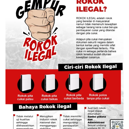
memberikan pada Kejaksaan. Ternyata
setelah Kejaksaaan memproses, yang kami pun habis itu
tidak tahu, agak suprise-surprise juga akibatnya,” kata
Staf Khusus Menteri BUMN Arya Sinulingga dikutip dari
Detik Finance
, Sabtu , 3 Februari 2023.
Ia menjelaskan Kementerian BUMN akan memperketat
pengelolaan dana pensiun BUMN ke depan. Selama ini,
BUMN tak ikut serta dalam mengambil keputusan
investasi. Ke depan, direksi BUMN akan dilibatkan dalam
pengambilan keputusan investasi dana pensiun.
“Ini kita melibatkan Direktur Keuangan dan Direktur HC
yang ada di masing-masing BUMN untuk ke depannya
dalam penentuan apakah OK, nggak OK terhadap
investasi. Ini yang kita lagi godok,” tuturnya.
Menurutnya, yang selama ini mengelola uang pensiunan
pegawai BUMN bukanlah ahli investasi.