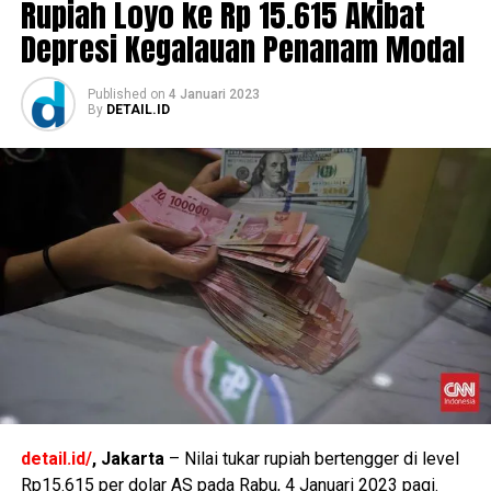
Rupiah Loyo ke Rp 15.615 Akibat
Depresi Kegalauan Penanam Modal
Published
on
4 Januari 2023
By
DETAIL.ID
detail.id/
, Jakarta
– Nilai tukar rupiah bertengger di level
Rp15.615 per dolar AS pada Rabu, 4 Januari 2023 pagi.