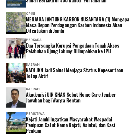
Sudah Berlaku di 400 Kantor Pertanahan
Saat ini, BPJS Kesehatan bekerja sama dengan PT Goto
Gojek Tokopedia Tbk dengan target peserta yang
OPINI
bekerja sebagai pengemudi ojek online.
MENJAGA JANTUNG KARBON NUSANTARA (1) Mengapa
Masa Depan Perdagangan Karbon Indonesia Akan
Ditentukan di Jambi
Selanjutnya pada skema konvensional-perorangan,
peserta dapat menabung melalui koperasi, BUMDes,
PERKARA
Dua Tersangka Korupsi Pengadaan Tanah Akses
atau lembaga masyarakat yang menjadi mitra Program
Pelabuhan Ujung Jabung Dilimpahkan ke JPU
NADI JKN.
DAERAH
Dana yang terkumpul akan digunakan untuk
NADI JKN Jadi Solusi Menjaga Status Kepesertaan
membayarkan iuran JKN peserta pada saat jatuh tempo.
Tetap Aktif
Saat ini, BPJS Kesehatan melakukan ujicoba di lima
DAERAH
Kantor Cabang, yakni KC Jakarta Selatan, KC
Akademisi UIN KHAS Sebut Home Care Jember
Jawaban bagi Warga Rentan
Pangkalpinang, KC Boyolali, KC Banyuwangi, dan KC
Parepare, untuk bekerja sama dengan mitra seperti
PERISTIWA
koperasi, BUMDes, atau lembaga masyarakat.
‎Kejati Jambi Ingatkan Masyarakat Waspadai
Penipuan Catut Nama Kajati, Asintel, dan Kasi
“Ke depan, kami berharap Program NADI JKN dapat
Penkum