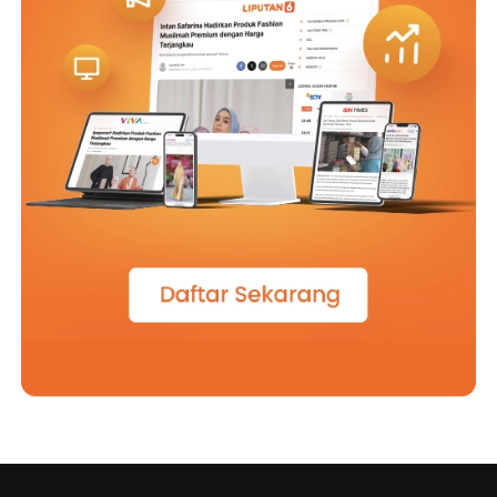
“Inovasi ini sangat relevan dengan kebutuhan
masyarakat saat ini, khususnya masyarakat di wilayah
pedesaan. Saya berharap baik BUMDes, koperasi desa
maupun lembaga masyarakat lain di desa dapat menjadi
mitra strategis BPJS Kesehatan dalam menjalankan
Program NADI JKN,” ujar Wamendes.
Saat ini, sejumlah kolaborasi telah terjalin antara lain
melalui mitra di daerah, di antaranya BUMDes Mandiri
Utama Kemuja di Pangkal Pinang, BUMDes Tirta Mandiri
dan BUMDes Tumang di Boyolali, PT Pos Indonesia di
Banyuwangi, serta Koperasi Desa Merah Putih Mattiro
Ade di Parepare.
Dukungan juga datang dari Utusan Khusus Presiden
Bidang Pembinaan Generasi Muda dan Pekerja Seni,
Raffi Ahmad, yang mengajak generasi muda, pekerja
informal, dan pelaku UMKM untuk mulai menyisihkan
sebagian pendapatannya demi perlindungan kesehatan