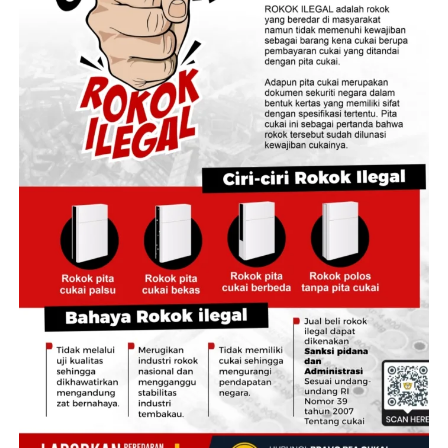
Namun demikian, tingkat keaktifan peserta tercatat
sebesar 80,25% yang menunjukkan masih terdapat
peserta yang belum aktif karena berbagai faktor,
termasuk keterlambatan atau ketidakmampuan
membayar iuran secara tepat waktu,” ujar Pujo dalam
Launching Program NADI JKN di Jakarta, Selasa, 4
Agustus 2026.
Pujo menambahkan, Program NADI JKN adalah sarana
bagi peserta untuk mempersiapkan pembayaran iuran
secara lebih ringan dan terencana.
Harapannya, semakin banyak peserta yang dapat
menjaga status kepesertaan tetap aktif dan
memperoleh perlindungan kesehatan secara
berkelanjutan.
Melalui Program NADI JKN, peserta dapat menyisihkan
dana secara bertahap sesuai kemampuan melalui mitra