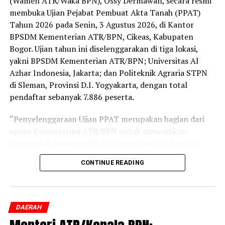
(Wamen ATR/Waka BPN), Ossy Dermawan, secara resmi
membuka Ujian Pejabat Pembuat Akta Tanah (PPAT)
Tahun 2026 pada Senin, 3 Agustus 2026, di Kantor
BPSDM Kementerian ATR/BPN, Cikeas, Kabupaten
Bogor. Ujian tahun ini diselenggarakan di tiga lokasi,
yakni BPSDM Kementerian ATR/BPN; Universitas Al
Azhar Indonesia, Jakarta; dan Politeknik Agraria STPN
di Sleman, Provinsi D.I. Yogyakarta, dengan total
pendaftar sebanyak 7.886 peserta.
“Penyelenggaraan Ujian PPAT merupakan bagian dari
upaya Kementerian ATR/BPN untuk memastikan
masyarakat memperoleh pelayanan pertanahan dari
PPAT yang kompeten, memahami hukum pertanahan,
CONTINUE READING
profesional, dan berintegritas. Karena pada akhirnya,
kualitas layanan pertanahan tidak hanya ditentukan
oleh regulasi yang baik maupun teknologi, tetapi juga
oleh kualitas sumber daya manusia yang
DAERAH
menjalankannya,” ujar Wamen Ossy.