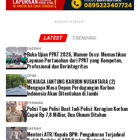
yang telah bekerja sama dengan BPJS Kesehatan.
Program ini dikembangkan dalam dua skema layanan,
yaitu digital-kolektif dan konvensional-perorangan,
ADVERTISEMENT
sehingga dapat menjangkau berbagai kelompok
masyarakat dengan karakteristik yang berbeda.
LATEST
TRENDING
DAERAH
Pada skema digital-kolektif, peserta mendaftar melalui
Buka Ujian PPAT 2026, Wamen Ossy: Memastikan
platform mitra seperti aplikasi digital dan ekosistem
Layanan Pertanahan dari PPAT yang Kompeten,
komunitas yang telah bekerja sama dengan BPJS
Profesional dan Berintegritas
Kesehatan.
OPINI
MENJAGA JANTUNG KARBON NUSANTARA (2)
Peserta kemudian menabung secara berkala, misalnya
Mengapa Masa Depan Perdagangan Karbon
Indonesia Akan Ditentukan di Jambi
harian atau mingguan, melalui fitur yang disediakan
mitra.
PERKARA
Polisi Tipu Polisi Buat Jadi Polisi: Kerugian Korban
Capai Rp 7,8 Milliar, Dua Oknum Ditahan
Ketika dana yang terkumpul telah mencukupi, mitra
akan membayarkan iuran JKN peserta melalui virtual
DAERAH
account yang terhubung dengan sistem BPJS Kesehatan.
Menteri ATR/Kepala BPN: Pengukuran Terjadwal