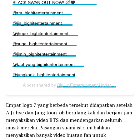
BLACK SWAN OUT NOW!
⠀ ⠀⠀⠀⠀⠀
@rm_bighitentertainment⠀⠀⠀
@jin_bighitentertainment ⠀⠀⠀
@jhope_bighitentertainment⠀⠀⠀
@suga_bighitentertainment⠀⠀⠀
@jimin_bighitentertainment⠀⠀⠀
@taehyung.bighitentertainment⠀⠀⠀
@jungkook_bighitentertainment
A post shared by
BigHit Entertainment Updates
(@bighit_e
Empat logo 7 yang berbeda tersebut didapatkan setelah
A Ji-hye dan Jang Joon-oh berulang kali dan berjam-jam
menyaksikan video BTS dan mendengarkan seluruh
musik mereka. Pasangan suami istri ini bahkan
menyaksikan banyak video buatan fan untuk