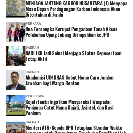
pekarangan rumah saya, biar bojoku Sumiati bisa rajin
MENJAGA JANTUNG KARBON NUSANTARA (1) Mengapa
nanam bunga, Kang.”
Masa Depan Perdagangan Karbon Indonesia Akan
Ditentukan di Jambi
“Ora usah ditanam Pak, lah wong bunga itu cuma
PERKARA
sanepo, orang yang nanam bibit bunga baik, maka sudah
Dua Tersangka Korupsi Pengadaan Tanah Akses
Pelabuhan Ujung Jabung Dilimpahkan ke JPU
pasti bakal panen bunga yang berkualitas baik juga toh,
Pak.”
DAERAH
NADI JKN Jadi Solusi Menjaga Status Kepesertaan
“Ya bener Kang, tapi bunga ini saya belum pernah lihat,
Tetap Aktif
bukan cuma di desa ini saja, tapi waktu saya tugas di
Aceh juga belum pernah lihat, Kang.”
DAERAH
Akademisi UIN KHAS Sebut Home Care Jember
“Sampeyan itu bisa saja Pak, ini cuma bunga melati
Jawaban bagi Warga Rentan
putih yang banyak ditanam orang, kebetulan saja cara
merawatnya agak beda, sebab saya menyiram bunga ini
PERISTIWA
‎Kejati Jambi Ingatkan Masyarakat Waspadai
dengan air yang benar-benar bersih bening dan saya
Penipuan Catut Nama Kajati, Asintel, dan Kasi
ambil sendiri di sumur dekat rumah saya, Pak.”
Penkum
DAERAH
“Tapi bunga melati putih ini beda sekali Kang, lembar
Menteri ATR/Kepala BPN Tetapkan Standar Waktu
bunganya agar lebar, bersih dan sangat wangi Kang.”