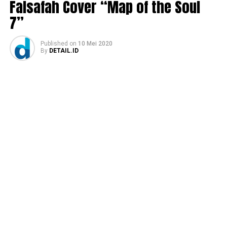
Falsafah Cover “Map of the Soul
7”
Published
on
10 Mei 2020
By
DETAIL.ID