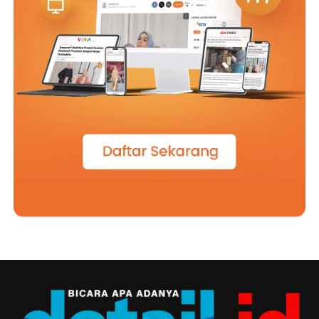
Kang.”
“Jangan sekarang Pak. Saya juga masih belum siap di
rumah belum ada apa apa, wong rumah saya ini agak
jauh sedikit dan berjarak beberapa kebun dari sini.”
“Lah ,ini jalan ke kebun saya sangat rapi batunya saja
rapi tersusun, belum lagi pagar dari bambunya juga
kelihatan masih baru semua kang, warga di sini kompak
ya Kang jaga kebersihan.”
“Bukan hanya kebersihan lingkungan saja Pak, tapi
bersihnya hati tetap dijaga. Lah wong ke kebun saja
bukan cuma bawa gathul saja, ini butiran tasbih tetap
digelangkan di tangan biar tetap ingat Gusti Allah Pak.”
“Saya baru sekali ini melihat njenengan, apa warga baru
Desa Mekar Sari ya Kang, soalnya jarang saya lihat warga
saya di kebun dan memiliki kebun bunga sebagus ini