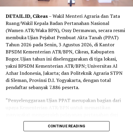
(GTRA); Pengembangan dan Pemanfaatan Zona Nilai
Tanah (ZNT); serta Konsolidasi Tanah untuk
DETAIL.ID, Cikeas
– Wakil Menteri Agraria dan Tata
Pembangunan Daerah.
Ruang/Wakil Kepala Badan Pertanahan Nasional
“Provinsi Jawa Barat merupakan provinsi pertama di
(Wamen ATR/Waka BPN), Ossy Dermawan, secara resmi
Pulau Jawa setelah sebelumnya kami melaksanakan
membuka Ujian Pejabat Pembuat Akta Tanah (PPAT)
program ini di Sulawesi dan Lampung. Dengan
Tahun 2026 pada Senin, 3 Agustus 2026, di Kantor
kebutuhan yang beragam dan saling berkaitan, Jawa
BPSDM Kementerian ATR/BPN, Cikeas, Kabupaten
Barat sangat tepat menjadi ruang kolaborasi untuk
Bogor. Ujian tahun ini diselenggarakan di tiga lokasi,
penguatan ekonomi daerah, kepastian hukum
yakni BPSDM Kementerian ATR/BPN; Universitas Al
pertanahan dan tata ruang, serta pencegahan korupsi,”
Azhar Indonesia, Jakarta; dan Politeknik Agraria STPN
tutur Dony Erwan Brilianto.
di Sleman, Provinsi D.I. Yogyakarta, dengan total
pendaftar sebanyak 7.886 peserta.
Gubernur Jawa Barat, Dedi Mulyadi, menyambut baik
kolaborasi tersebut. Menurutnya, penataan pertanahan
“Penyelenggaraan Ujian PPAT merupakan bagian dari
yang baik akan mendukung perlindungan lahan
upaya Kementerian ATR/BPN untuk memastikan
pertanian, penyelamatan aset, serta menciptakan tertib
masyarakat memperoleh pelayanan pertanahan dari
administrasi yang berdampak bagi pembangunan
PPAT yang kompeten, memahami hukum pertanahan,
CONTINUE READING
daerah.
profesional, dan berintegritas. Karena pada akhirnya,