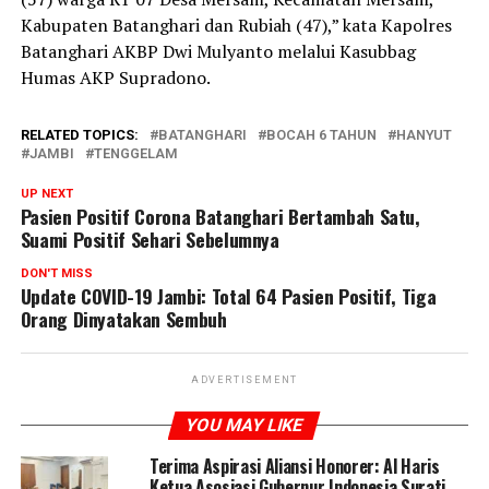
Kabupaten Batanghari dan Rubiah (47),” kata Kapolres
Batanghari AKBP Dwi Mulyanto melalui Kasubbag
Humas AKP Supradono.
RELATED TOPICS:
BATANGHARI
BOCAH 6 TAHUN
HANYUT
JAMBI
TENGGELAM
UP NEXT
Pasien Positif Corona Batanghari Bertambah Satu,
Suami Positif Sehari Sebelumnya
DON'T MISS
Update COVID-19 Jambi: Total 64 Pasien Positif, Tiga
Orang Dinyatakan Sembuh
ADVERTISEMENT
YOU MAY LIKE
Terima Aspirasi Aliansi Honorer: Al Haris
Ketua Asosiasi Gubernur Indonesia Surati