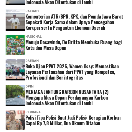
Indonesia Akan Ditentukan di Jambi
Jakarta, ujian akan diikuti oleh 2.397 orang pada 11-13
Agustus 2026, sedangkan di Politeknik Agraria STPN,
DAERAH
D.I. Yogyakarta diikuti 3.007 orang pada 18-20 Agustus
Kementerian ATR/BPN, KPK, dan Pemda Jawa Barat
Sepakati Kerja Sama dalam Upaya Pencegahan
2026.
Korupsi serta Penguatan Ekonomi Daerah
Dalam acara Pembukaan Ujian PPAT Tahun 2026 ini,
NASIONAL
Menuju Dasawindu, De Britto Membuka Ruang bagi
Wamen Ossy turut didampingi oleh Kepala BPSDM,
Kota dan Masa Depan
Agustyarsyah; Direktur Pengaturan Pendaftaran Tanah
dan Ruang, PPAT dan Mitra Kerja, Ana Anida; serta
DAERAH
Ketua Umum IPPAT, Hapendi Harahap. Acara
Buka Ujian PPAT 2026, Wamen Ossy: Memastikan
pembukaan juga disaksikan oleh sejumlah jajaran IPPAT
Layanan Pertanahan dari PPAT yang Kompeten,
Profesional dan Berintegritas
Pusat.
OPINI
MENJAGA JANTUNG KARBON NUSANTARA (2)
Mengapa Masa Depan Perdagangan Karbon
Indonesia Akan Ditentukan di Jambi
PERKARA
Polisi Tipu Polisi Buat Jadi Polisi: Kerugian Korban
Capai Rp 7,8 Milliar, Dua Oknum Ditahan