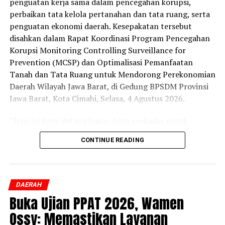
penguatan kerja sama dalam pencegahan korupsi,
perbaikan tata kelola pertanahan dan tata ruang, serta
penguatan ekonomi daerah. Kesepakatan tersebut
disahkan dalam Rapat Koordinasi Program Pencegahan
Korupsi Monitoring Controlling Surveillance for
Prevention (MCSP) dan Optimalisasi Pemanfaatan
Tanah dan Tata Ruang untuk Mendorong Perekonomian
Daerah Wilayah Jawa Barat, di Gedung BPSDM Provinsi
Jawa Barat, Kota Cimahi, Selasa, 4 Agustus 2026.
“Hari ini kami datang bukan hanya sekadar untuk
penandatanganan, tapi kami ingin menyatukan
CONTINUE READING
komitmen, data, sistem, sumber daya, dan kewenangan
agar layanan pertanahan dan tata ruang menghasilkan
manfaat ekonomi yang nyata sekaligus memperkuat
tata kelola yang transparan dan akuntabel,” ujar Staf
DAERAH
Ahli Bidang Pengembangan Kawasan, Dony Erwan
Buka Ujian PPAT 2026, Wamen
Brilianto.
Ossy: Memastikan Layanan