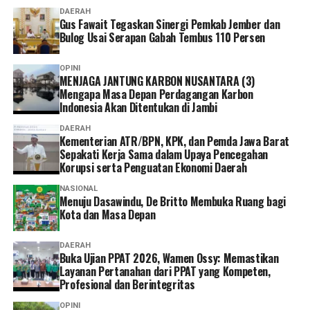
dipersiapkan. Seperti Borobudur, sudah ada kawasan
DAERAH
untuk pasar UMKMnya jadi hidup masyarakat.
Gus Fawait Tegaskan Sinergi Pemkab Jember dan
Bulog Usai Serapan Gabah Tembus 110 Persen
Muarojambi juga harus dibangun dengan melibatkan
seluruh pihak, termasuk masyarakat,” ujarnya.
OPINI
MENJAGA JANTUNG KARBON NUSANTARA (3)
‎Sementara itu, seorang warga Muarojambi menilai
Mengapa Masa Depan Perdagangan Karbon
pelibatan masyarakat dalam pengembangan kawasan
Indonesia Akan Ditentukan di Jambi
masih belum optimal.
DAERAH
Kementerian ATR/BPN, KPK, dan Pemda Jawa Barat
Sepakati Kerja Sama dalam Upaya Pencegahan
‎”Ya, ada yang dianakemaskan, ada yang tidak. Kami juga
Korupsi serta Penguatan Ekonomi Daerah
kaget tadi tiba-tiba baru ada undangan,” tuturnya.
NASIONAL
Menuju Dasawindu, De Britto Membuka Ruang bagi
‎Warga berharap keberadaan Museum Sriwijaya
Kota dan Masa Depan
Dharmakirti dan revitalisasi KCBN Muarojambi benar-
benar memberikan manfaat bagi masyarakat sekitar,
DAERAH
pelaku UMKM, serta komunitas budaya di kawasan
Buka Ujian PPAT 2026, Wamen Ossy: Memastikan
Layanan Pertanahan dari PPAT yang Kompeten,
tersebut.
Profesional dan Berintegritas
Reporter:
Juan Ambarita
OPINI