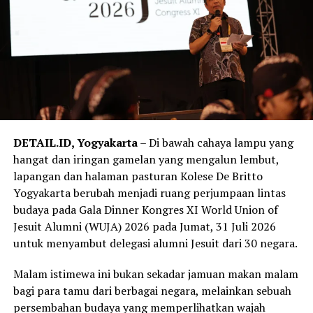
dengan lebih sadar dan terarah.
Semangat tersebut berlanjut dalam Open House pada
22 Agustus 2026. Masyarakat diajak mengenal lebih
dekat kehidupan SMA Kolese De Britto melalui talkshow,
pameran ekstrakurikuler, bazar, lomba menggambar dan
mewarnai bagi anak-anak, Leadership Legacy Challenge
untuk pelajar SMP, serta Expo Lembaga Pendidikan
Katolik se-DIY. Sekolah tidak lagi sekadar menjadi
DETAIL.ID, Yogyakarta
– Di bawah cahaya lampu yang
tempat belajar, tetapi berubah menjadi ruang
hangat dan iringan gamelan yang mengalun lembut,
perjumpaan yang mempertemukan keluarga, calon
lapangan dan halaman pasturan Kolese De Britto
siswa, alumni, komunitas, dan berbagai lembaga
Yogyakarta berubah menjadi ruang perjumpaan lintas
pendidikan dalam suasana yang terbuka dan penuh
budaya pada Gala Dinner Kongres XI World Union of
dialog.
Jesuit Alumni (WUJA) 2026 pada Jumat, 31 Juli 2026
untuk menyambut delegasi alumni Jesuit dari 30 negara.
Rangkaian Menuju Dasawindu mencapai makna yang
semakin luas ketika pada Sabtu, 29 Agustus 2026, SMA
Malam istimewa ini bukan sekadar jamuan makan malam
Kolese De Britto dipercaya menjadi tuan rumah The
bagi para tamu dari berbagai negara, melainkan sebuah
12th Urban Social Forum (USF) 2026 yang mengangkat
persembahan budaya yang memperlihatkan wajah