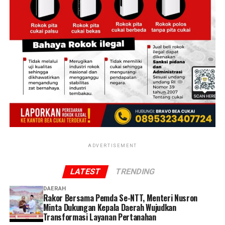
ujarnya.
‎Salah seorang warga di sekitar lokasi mengatakan
sebelum api membesar ia melihat kepulan asap hitam
keluar dari salah satu bangunan asrama. Tak lama
kemudian, kobaran api dengan cepat membesar dan
merambat ke bangunan lainnya.
‎”Awalnya terlihat asap hitam, lalu muncul api besar.
Karena angin cukup kencang, api cepat menyebar ke
asrama lainnya,” katanya.
Reporter:
Juan Ambarita
ADVERTISEMENT
LATEST
TRENDING
DAERAH
Rakor Bersama Pemda Se-NTT, Menteri Nusron
Minta Dukungan Kepala Daerah Wujudkan
Transformasi Layanan Pertanahan