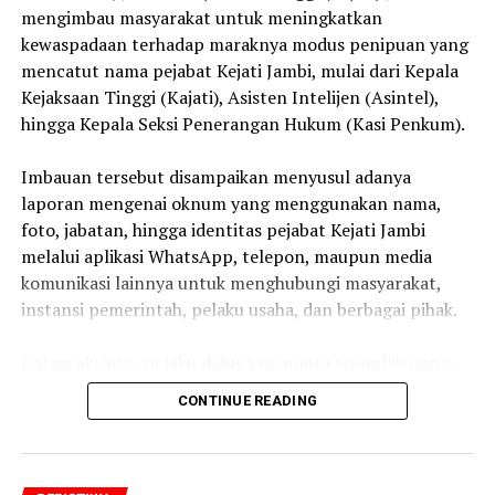
mengimbau masyarakat untuk meningkatkan
kewaspadaan terhadap maraknya modus penipuan yang
mencatut nama pejabat Kejati Jambi, mulai dari Kepala
Kejaksaan Tinggi (Kajati), Asisten Intelijen (Asintel),
hingga Kepala Seksi Penerangan Hukum (Kasi Penkum).
‎Imbauan tersebut disampaikan menyusul adanya
laporan mengenai oknum yang menggunakan nama,
foto, jabatan, hingga identitas pejabat Kejati Jambi
melalui aplikasi WhatsApp, telepon, maupun media
komunikasi lainnya untuk menghubungi masyarakat,
instansi pemerintah, pelaku usaha, dan berbagai pihak.
‎Dalam aksinya, pelaku diduga meminta sejumlah uang,
bantuan, transfer dana, maupun kepentingan pribadi
CONTINUE READING
lainnya dengan mengatasnamakan pejabat Kejaksaan.
‎Kejati Jambi menegaskan bahwa tindakan tersebut
merupakan murni penipuan dan tidak memiliki