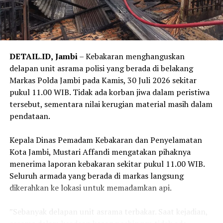
mempercayai pesan, telepon, atau akun WhatsApp yang
mengatasnamakan pejabat Kejaksaan. Masyarakat juga
diminta tidak memberikan data pribadi, informasi
perbankan, kode OTP, maupun melakukan transfer dana
kepada pihak yang mengaku sebagai pejabat Kejaksaan.
DETAIL.ID,
Jambi
– Kebakaran menghanguskan
delapan unit asrama polisi yang berada di belakang
‎Selain itu, masyarakat diimbau selalu melakukan
Markas Polda Jambi pada Kamis, 30 Juli 2026 sekitar
konfirmasi melalui kanal resmi Kejati Jambi apabila
pukul 11.00 WIB. Tidak ada korban jiwa dalam peristiwa
menerima permintaan yang mencurigakan, serta segera
tersebut, sementara nilai kerugian material masih dalam
melaporkannya kepada aparat penegak hukum apabila
pendataan.
menemukan atau menjadi korban modus penipuan
tersebut.
‎Kepala Dinas Pemadam Kebakaran dan Penyelamatan
Kota Jambi, Mustari Affandi mengatakan pihaknya
‎Kejati Jambi menyatakan akan terus berkoordinasi
menerima laporan kebakaran sekitar pukul 11.00 WIB.
dengan aparat penegak hukum untuk menindaklanjuti
Seluruh armada yang berada di markas langsung
setiap laporan dan mengusut pihak-pihak yang
dikerahkan ke lokasi untuk memadamkan api.
menyalahgunakan nama baik institusi Kejaksaan dalam
melakukan tindak pidana penipuan. (*)
‎”Sebanyak delapan unit asrama terbakar. Saat kejadian,