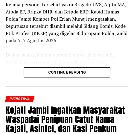
‎Kelima personel tersebut yakni Brigadir UVS, Aiptu MA,
Aipda EF, Bripka DHR, dan Bripda EBD. Kabid Humas
Polda Jambi Kombes Pol Erlan Munaji mengatakan,
keputusan tersebut diambil melalui Sidang Komisi Kode
Etik Profesi (KKEP) yang digelar Bidpropam Polda Jambi
pada 6–7 Agustus 2026.
‎Dalam sidang, kelima personel dinyatakan terbukti
melakukan pelanggaran kode etik profesi Polri
sebagaimana diatur dalam Pasal 13 Ayat 1 PP Nomor 1
CONTINUE READING
Tahun 2003 dan Peraturan Polri Nomor 7 Tahun 2022
tentang Kode Etik Profesi Polri.
‎”Mereka dinyatakan melakukan perbuatan tercela dan
PERISTIWA
dijatuhi sanksi administratif berupa PTDH,” kata Erlan
‎Kejati Jambi Ingatkan Masyarakat
dalam konferensi pers, Jumat malam, 7 Agustus 2026.
Waspadai Penipuan Catut Nama
Kajati, Asintel, dan Kasi Penkum
‎Menurut Erlan, keputusan tersebut menjadi bentuk
komitmen Polda Jambi dalam menindak tegas setiap