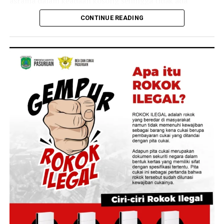
asrama dalam keadaan kosong sehingga tidak ada
korban jiwa,” ujar Mustari.
CONTINUE READING
‎Ia menjelaskan, proses pemadaman sempat terkendala
tebalnya asap yang memenuhi lokasi. Sejumlah personel
pemadam bahkan harus menggunakan alat bantu
pernapasan (SCBA) saat melakukan pemadaman. Api
baru berhasil dijinakkan setelah lebih dari satu jam.
‎”Untuk penyebab kebakaran masih dalam penyelidikan
pihak kepolisian,” katanya.
‎Sementara itu, Direktur Reserse Kriminal Umum Polda
Jambi, Kombes Pol Jimmy Christian Samma, bilang
bahwa polisi telah melakukan olah tempat kejadian
perkara (TKP) untuk mengungkap penyebab kebakaran.
‎”Saat ini penyebabnya masih dalam proses penyelidikan
dan perkembangan selanjutnya akan kami sampaikan,”