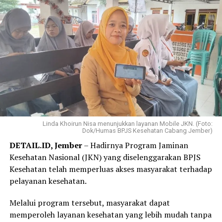
tidak mampu melunasinya sekaligus. Kini saya bisa
mencicil sedikit demi sedikit sehingga beban
pembayaran terasa jauh lebih ringan,” ujar Elok, Jumat,
31 Juli 2026.
Elok mengaku hanya membutuhkan beberapa langkah
melalui WhatsApp PANDAWA untuk mendaftar
Program REHAB 3.0.
Menurutnya, proses yang sederhana dan tidak
mengharuskannya datang ke kantor BPJS Kesehatan
Linda Khoirun Nisa menunjukkan layanan Mobile JKN. (Foto:
Dok/Humas BPJS Kesehatan Cabang Jember)
membuat layanan tersebut lebih praktis dan mudah
DETAIL.ID, Jember
– Hadirnya Program Jaminan
diakses.
Kesehatan Nasional (JKN) yang diselenggarakan BPJS
“Saya langsung mendaftar Program REHAB 3.0 melalui
Kesehatan telah memperluas akses masyarakat terhadap
Aplikasi Mobile JKN dan prosesnya sangat mudah. Saya
pelayanan kesehatan.
tidak perlu datang ke kantor BPJS Kesehatan. Bagi saya,
Melalui program tersebut, masyarakat dapat
skema cicilan yang fleksibel benar-benar menjadi solusi
memperoleh layanan kesehatan yang lebih mudah tanpa
karena saya bisa mencicil tunggakan sesuai kemampuan.