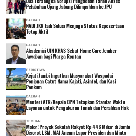
Dua Tersangka Korupsi Pengadaan Tanah Akses
Pelabuhan Ujung Jabung Dilimpahkan ke JPU
Program JKN.
“Menurut saya, layanan non tatap muka ini sangat
DAERAH
NADI JKN Jadi Solusi Menjaga Status Kepesertaan
memudahkan karena semua urusan administrasi bisa
Tetap Aktif
diakses cukup melalui handphone. Saya berharap ke
depannya layanannya terus dikembangkan agar semakin
DAERAH
mudah digunakan dan kendala teknis bisa semakin
Akademisi UIN KHAS Sebut Home Care Jember
Jawaban bagi Warga Rentan
diminimalkan. Dengan begitu, peserta bisa mengurus
administrasi dengan lebih cepat tanpa harus datang dan
PERISTIWA
mengantre di kantor,” tuturnya. (*)
‎Kejati Jambi Ingatkan Masyarakat Waspadai
Penipuan Catut Nama Kajati, Asintel, dan Kasi
Penkum
DAERAH
Menteri ATR/Kepala BPN Tetapkan Standar Waktu
Layanan untuk Pengukuran Tanah dan Peralihan Hak
TEMUAN
Molor! Proyek Sekolah Rakyat Rp 446 Miliar di Jambi
Disorot LSM, MAI Ancam Lapor Presiden dan Minta