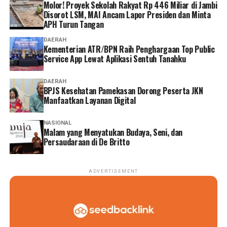
Molor! Proyek Sekolah Rakyat Rp 446 Miliar di Jambi
keberhasilan transformasi pelayanan bergantung pada
Disorot LSM, MAI Ancam Lapor Presiden dan Minta
APH Turun Tangan
komitmen seluruh jajaran.
DAERAH
“Bapak/Ibu sekalian, transformasi layanan menjadi
Kementerian ATR/BPN Raih Penghargaan Top Public
Service App Lewat Aplikasi Sentuh Tanahku
nomor satu dan kata kuncinya hanya satu, yaitu
permudah layanan buat masyarakat. Jangan dipersulit.
Sekali lagi, permudah layanan,” ucap Menteri Nusron.
DAERAH
BPJS Kesehatan Pamekasan Dorong Peserta JKN
Manfaatkan Layanan Digital
Pada kegiatan pembinaan ini, turut hadir Kepala Biro
Organisasi, Tata Laksana, dan Manajemen Risiko,
NASIONAL
Einstein Al Makarima Mohammad; Kepala Biro
Malam yang Menyatukan Budaya, Seni, dan
Persaudaraan di De Britto
Hubungan Masyarakat dan Protokol, Achmad; Kepala
Kanwil BPN Provinsi Jawa Tengah, Sri Pranoto beserta
jajaran; serta Kepala Kanwil BPN Provinsi D.I.
ADVERTISEMENT
Yogyakarta, Sepyo Achanto dan jajaran.