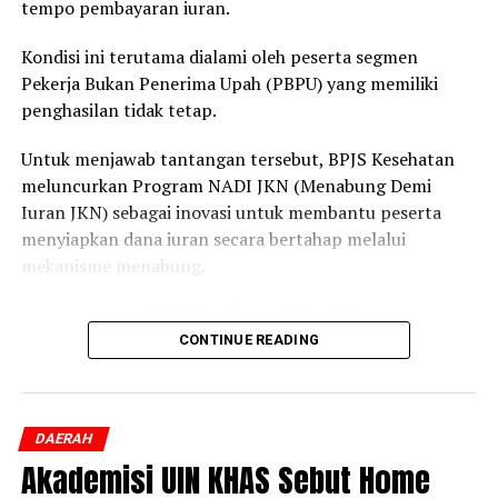
tempo pembayaran iuran.
Kondisi ini terutama dialami oleh peserta segmen
Pekerja Bukan Penerima Upah (PBPU) yang memiliki
penghasilan tidak tetap.
Untuk menjawab tantangan tersebut, BPJS Kesehatan
meluncurkan Program NADI JKN (Menabung Demi
Iuran JKN) sebagai inovasi untuk membantu peserta
menyiapkan dana iuran secara bertahap melalui
mekanisme menabung.
Direktur Utama BPJS Kesehatan, Prihati Pujowaskito,
mengatakan bahwa NADI JKN merupakan salah satu
CONTINUE READING
strategi retensi dan reaktivasi peserta untuk menjaga
keberlangsungan perlindungan kesehatan masyarakat
sekaligus mendukung peningkatan keaktifan peserta
DAERAH
Program JKN.
Akademisi UIN KHAS Sebut Home
“Hingga 30 Juni 2026, cakupan kepesertaan JKN telah