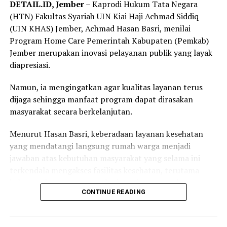
DETAIL.ID, Jember
– Kaprodi Hukum Tata Negara
dana secara bertahap sesuai kemampuan melalui mitra
(HTN) Fakultas Syariah UIN Kiai Haji Achmad Siddiq
yang telah bekerja sama dengan BPJS Kesehatan.
(UIN KHAS) Jember, Achmad Hasan Basri, menilai
Program Home Care Pemerintah Kabupaten (Pemkab)
Program ini dikembangkan dalam dua skema layanan,
Jember merupakan inovasi pelayanan publik yang layak
yaitu digital-kolektif dan konvensional-perorangan,
diapresiasi.
sehingga dapat menjangkau berbagai kelompok
masyarakat dengan karakteristik yang berbeda.
Namun, ia mengingatkan agar kualitas layanan terus
dijaga sehingga manfaat program dapat dirasakan
Pada skema digital-kolektif, peserta mendaftar melalui
masyarakat secara berkelanjutan.
platform mitra seperti aplikasi digital dan ekosistem
komunitas yang telah bekerja sama dengan BPJS
Menurut Hasan Basri, keberadaan layanan kesehatan
Kesehatan.
yang mendatangi langsung rumah warga menjadi
jawaban atas kebutuhan masyarakat yang selama ini
Peserta kemudian menabung secara berkala, misalnya
terkendala mengakses fasilitas kesehatan, terutama
harian atau mingguan, melalui fitur yang disediakan
kalangan kurang mampu, lanjut usia, penyandang
mitra.
CONTINUE READING
disabilitas, maupun pasien dengan keterbatasan
mobilitas.
Ketika dana yang terkumpul telah mencukupi, mitra
akan membayarkan iuran JKN peserta melalui virtual