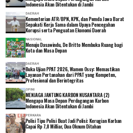
Indonesia Akan Ditentukan di Jambi
Jakarta, ujian akan diikuti oleh 2.397 orang pada 11-13
Agustus 2026, sedangkan di Politeknik Agraria STPN,
DAERAH
D.I. Yogyakarta diikuti 3.007 orang pada 18-20 Agustus
Kementerian ATR/BPN, KPK, dan Pemda Jawa Barat
Sepakati Kerja Sama dalam Upaya Pencegahan
2026.
Korupsi serta Penguatan Ekonomi Daerah
Dalam acara Pembukaan Ujian PPAT Tahun 2026 ini,
NASIONAL
Menuju Dasawindu, De Britto Membuka Ruang bagi
Wamen Ossy turut didampingi oleh Kepala BPSDM,
Kota dan Masa Depan
Agustyarsyah; Direktur Pengaturan Pendaftaran Tanah
dan Ruang, PPAT dan Mitra Kerja, Ana Anida; serta
DAERAH
Ketua Umum IPPAT, Hapendi Harahap. Acara
Buka Ujian PPAT 2026, Wamen Ossy: Memastikan
pembukaan juga disaksikan oleh sejumlah jajaran IPPAT
Layanan Pertanahan dari PPAT yang Kompeten,
Profesional dan Berintegritas
Pusat.
OPINI
MENJAGA JANTUNG KARBON NUSANTARA (2)
Mengapa Masa Depan Perdagangan Karbon
Indonesia Akan Ditentukan di Jambi
PERKARA
Polisi Tipu Polisi Buat Jadi Polisi: Kerugian Korban
Capai Rp 7,8 Milliar, Dua Oknum Ditahan