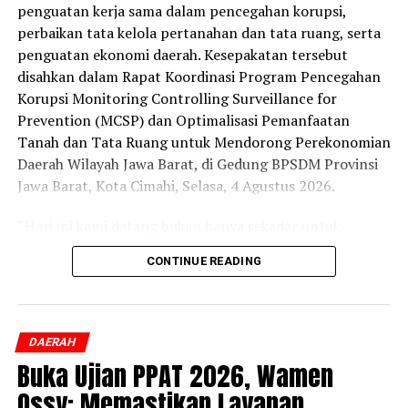
penguatan kerja sama dalam pencegahan korupsi,
perbaikan tata kelola pertanahan dan tata ruang, serta
penguatan ekonomi daerah. Kesepakatan tersebut
disahkan dalam Rapat Koordinasi Program Pencegahan
Korupsi Monitoring Controlling Surveillance for
Prevention (MCSP) dan Optimalisasi Pemanfaatan
Tanah dan Tata Ruang untuk Mendorong Perekonomian
Daerah Wilayah Jawa Barat, di Gedung BPSDM Provinsi
Jawa Barat, Kota Cimahi, Selasa, 4 Agustus 2026.
“Hari ini kami datang bukan hanya sekadar untuk
penandatanganan, tapi kami ingin menyatukan
CONTINUE READING
komitmen, data, sistem, sumber daya, dan kewenangan
agar layanan pertanahan dan tata ruang menghasilkan
manfaat ekonomi yang nyata sekaligus memperkuat
tata kelola yang transparan dan akuntabel,” ujar Staf
DAERAH
Ahli Bidang Pengembangan Kawasan, Dony Erwan
Buka Ujian PPAT 2026, Wamen
Brilianto.
Ossy: Memastikan Layanan