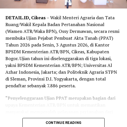
(GTRA); Pengembangan dan Pemanfaatan Zona Nilai
Tanah (ZNT); serta Konsolidasi Tanah untuk
DETAIL.ID, Cikeas
– Wakil Menteri Agraria dan Tata
Pembangunan Daerah.
Ruang/Wakil Kepala Badan Pertanahan Nasional
“Provinsi Jawa Barat merupakan provinsi pertama di
(Wamen ATR/Waka BPN), Ossy Dermawan, secara resmi
Pulau Jawa setelah sebelumnya kami melaksanakan
membuka Ujian Pejabat Pembuat Akta Tanah (PPAT)
program ini di Sulawesi dan Lampung. Dengan
Tahun 2026 pada Senin, 3 Agustus 2026, di Kantor
kebutuhan yang beragam dan saling berkaitan, Jawa
BPSDM Kementerian ATR/BPN, Cikeas, Kabupaten
Barat sangat tepat menjadi ruang kolaborasi untuk
Bogor. Ujian tahun ini diselenggarakan di tiga lokasi,
penguatan ekonomi daerah, kepastian hukum
yakni BPSDM Kementerian ATR/BPN; Universitas Al
pertanahan dan tata ruang, serta pencegahan korupsi,”
Azhar Indonesia, Jakarta; dan Politeknik Agraria STPN
tutur Dony Erwan Brilianto.
di Sleman, Provinsi D.I. Yogyakarta, dengan total
pendaftar sebanyak 7.886 peserta.
Gubernur Jawa Barat, Dedi Mulyadi, menyambut baik
kolaborasi tersebut. Menurutnya, penataan pertanahan
“Penyelenggaraan Ujian PPAT merupakan bagian dari
yang baik akan mendukung perlindungan lahan
upaya Kementerian ATR/BPN untuk memastikan
pertanian, penyelamatan aset, serta menciptakan tertib
masyarakat memperoleh pelayanan pertanahan dari
administrasi yang berdampak bagi pembangunan
PPAT yang kompeten, memahami hukum pertanahan,
CONTINUE READING
daerah.
profesional, dan berintegritas. Karena pada akhirnya,