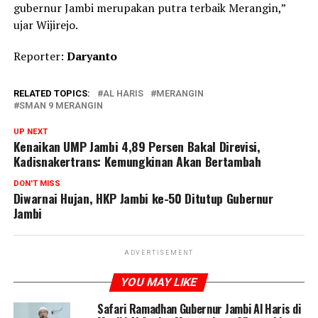
gubernur Jambi merupakan putra terbaik Merangin,”
ujar Wijirejo.
Reporter:
Daryanto
RELATED TOPICS:
AL HARIS
MERANGIN
SMAN 9 MERANGIN
UP NEXT
Kenaikan UMP Jambi 4,89 Persen Bakal Direvisi,
Kadisnakertrans: Kemungkinan Akan Bertambah
DON'T MISS
Diwarnai Hujan, HKP Jambi ke-50 Ditutup Gubernur
Jambi
ADVERTISEMENT
YOU MAY LIKE
Safari Ramadhan Gubernur Jambi Al Haris di