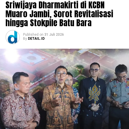
Sriwijaya Dharmakirti di KCBN
tengah perjumpaan internasional.
Muaro Jambi, Sorot Revitalisasi
Nuansa kebudayaan semakin terasa ketika satu siswa
hingga Stokpile Batu Bara
menampilkan Tari De Britto, sebuah tarian khas yang
lahir dari semangat dan identitas sekolah, bahwa tarian
Published
on
31 Juli 2026
ini mencerminkan “Indonesia Mini”. Gerak yang dinamis,
By
DETAIL.ID
penuh energi, dan sarat makna menggambarkan
karakter pelajar De Britto yang berani melangkah,
menghargai keberagaman, sekaligus tetap berpijak pada
nilai-nilai kemanusiaan. Penampilan tersebut kemudian
dilanjutkan dengan Tari Caping Kula, yang
menghadirkan keindahan budaya Jawa melalui harmoni
gerak dan musik tradisional, sekaligus menjadi
penghormatan terhadap kearifan lokal yang terus
dirawat oleh generasi muda.
Dalam sambutannya, Romo Agustinus Sugiyo Pitoyo, SJ,
selaku Rektor Yayasan De Britto, menyampaikan bahwa
perjumpaan para alumni Jesuit dari berbagai negara