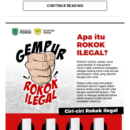
mendampingi para siswa bertumbuh, belajar, dan
‎Menjawab kritik bahwa revitalisasi bernilai ratusan
CONTINUE READING
menemukan jati dirinya.
miliar rupiah belum memberikan dampak signifikan bagi
masyarakat sekitar, Fadli mengatakan pembangunan
Ratusan orang tua, tepatnya 284 siswa baru yang hadir
kawasan budaya membutuhkan waktu dan tidak hanya
dari seluruh penjuru Indonesia memenuhi aula sekolah
berfokus pada infrastruktur.
sejak pagi. Para orang tua hadir bukan hanya untuk
mengantar putra-putra mereka, tetapi juga untuk
‎”Ekosistemnya harus dibangun, SDM juga harus
menyerahkan sebuah kepercayaan. Di sekolah inilah,
dipersiapkan. Seperti Borobudur, sudah ada kawasan
selama tiga tahun ke depan, anak-anak akan belajar
untuk pasar UMKMnya jadi hidup masyarakat.
bukan hanya tentang ilmu pengetahuan, tetapi juga
Muarojambi juga harus dibangun dengan melibatkan
tentang kehidupan.
seluruh pihak, termasuk masyarakat,” ujarnya.
Rangkaian pertemuan dengan suasana hangat dibuka
‎Sementara itu, seorang warga Muarojambi menilai
melalui doa yang dipimpin Romo Aloisius Dian Permana,
pelibatan masyarakat dalam pengembangan kawasan
SJ, yang merupakan kepala Campus Ministry,
masih belum optimal.
dilanjutkan dengan menyanyikan lagu Indonesia Raya
dan perkenalan rektor, direksi sekolah, wali kelas, serta
‎”Ya, ada yang dianakemaskan, ada yang tidak. Kami juga
kepamongan yang akan menjadi rekan perjalanan para
kaget tadi tiba-tiba baru ada undangan,” tuturnya.
siswa selama menempuh pendidikan di Kolese De Britto.