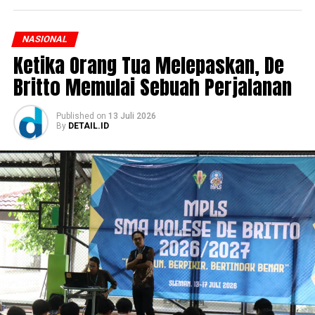
‎Menteri Kebudayaan itu menjelaskan bahwa KCBN
Muarojambi memiliki lebih dari 100 struktur candi yang
telah ditemukan melalui berbagi penelitian arkeologi
NASIONAL
selama beberapa tahun belakangan. Menurutnya, situs
Ketika Orang Tua Melepaskan, De
tersebut merupakan pusat pendidikan, kebudayaan, dan
Britto Memulai Sebuah Perjalanan
peradaban penting di Asia Tenggara pada abad ke-6
hingga ke-13 Masehi yang pernah didatangi para pelajar
Published
on
13 Juli 2026
dari berbagai negara.
By
DETAIL.ID
Kepala SMA Kolese De Britto, Robertus Arifin Nugroho,
‎”Karena itu museum ini dibangun sebagai pusat edukasi
dalam sambutannya mengungkapkan rasa syukur karena
untuk menampilkan berbagai temuan arkeologi
sekolah dipercaya menjadi bagian dari penyelenggaraan
sekaligus menjadi pusat kegiatan kebudayaan. Ke depan
WUJA 2026. Menurutnya, keterlibatan para siswa dalam
kami berharap akan semakin banyak festival budaya
seluruh rangkaian acara merupakan pengalaman belajar
yang diselenggarakan di sini,” katanya.
yang sangat berharga. Mereka tidak hanya menampilkan
kemampuan seni, tetapi juga belajar menjadi tuan
‎Terkait proyek revitalisasi KCBN Muarojambi, Fadli
rumah yang ramah, terbuka, dan mampu membangun
menyebut pekerjaan fisik secara umum telah rampung.
komunikasi dengan masyarakat dunia.
Pada 2025, pemerintah memfokuskan penyelesaian
pembangunan museum, sementara saat ini memasuki
Menjelang penghujung malam, suasana berubah