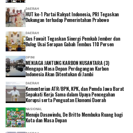
sebagai bentuk perlindungan kesehatan bagi diri sendiri
DAERAH
dan keluarga sekaligus mendukung keberlangsungan
HUT ke-1 Partai Rakyat Indonesia, PRI Tegaskan
Program JKN.
Dukungan terhadap Pemerintahan Prabowo
“Menurut saya, layanan non tatap muka ini sangat
DAERAH
Gus Fawait Tegaskan Sinergi Pemkab Jember dan
memudahkan karena semua urusan administrasi bisa
Bulog Usai Serapan Gabah Tembus 110 Persen
diakses cukup melalui handphone. Saya berharap ke
depannya layanannya terus dikembangkan agar semakin
OPINI
mudah digunakan dan kendala teknis bisa semakin
MENJAGA JANTUNG KARBON NUSANTARA (3)
diminimalkan. Dengan begitu, peserta bisa mengurus
Mengapa Masa Depan Perdagangan Karbon
Indonesia Akan Ditentukan di Jambi
administrasi dengan lebih cepat tanpa harus datang dan
mengantre di kantor,” tuturnya. (*)
DAERAH
Kementerian ATR/BPN, KPK, dan Pemda Jawa Barat
Sepakati Kerja Sama dalam Upaya Pencegahan
Korupsi serta Penguatan Ekonomi Daerah
NASIONAL
Menuju Dasawindu, De Britto Membuka Ruang bagi
Kota dan Masa Depan