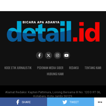
KODE ETIK JURNALISTIK
PEDOMAN MEDIA SIBER
REDAKSI
TENTANG KAMI
HUBUNGI KAMI
Alamat Redaksi: Kapten Pattimura, Lorong Bersama III No. 120 D RT 06,
Kotabaru, Kota Jambi 36129.
Copyright ©
DETAIL.ID
-
PT Moksha Multi Media
.
SHARE
TWEET