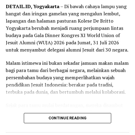
Katolik se-DIY. Sekolah tidak lagi sekadar menjadi
DETAIL.ID, Yogyakarta
– Di bawah cahaya lampu yang
tempat belajar, tetapi berubah menjadi ruang
hangat dan iringan gamelan yang mengalun lembut,
perjumpaan yang mempertemukan keluarga, calon
lapangan dan halaman pasturan Kolese De Britto
siswa, alumni, komunitas, dan berbagai lembaga
Yogyakarta berubah menjadi ruang perjumpaan lintas
pendidikan dalam suasana yang terbuka dan penuh
budaya pada Gala Dinner Kongres XI World Union of
dialog.
Jesuit Alumni (WUJA) 2026 pada Jumat, 31 Juli 2026
untuk menyambut delegasi alumni Jesuit dari 30 negara.
Rangkaian Menuju Dasawindu mencapai makna yang
semakin luas ketika pada Sabtu, 29 Agustus 2026, SMA
Malam istimewa ini bukan sekadar jamuan makan malam
Kolese De Britto dipercaya menjadi tuan rumah The
bagi para tamu dari berbagai negara, melainkan sebuah
12th Urban Social Forum (USF) 2026 yang mengangkat
persembahan budaya yang memperlihatkan wajah
tema “Another City is Possible”. Forum ini
pendidikan Jesuit Indonesia: berakar pada tradisi,
mempertemukan komunitas, akademisi, organisasi
terbuka pada dunia, dan bertumbuh melalui kolaborasi.
masyarakat sipil, aktivis, dan warga untuk
mendiskusikan berbagai gagasan tentang kota yang
Sejak para tamu mulai berdatangan, mereka disambut
lebih inklusif, berkeadilan, berkelanjutan, serta dibangun
alunan kerawitan Gangsa Kulila yang dibawakan para
melalui partisipasi aktif masyarakat.
CONTINUE READING
siswa SMA Kolese De Britto. Gending gamelan Jawa
menghadirkan suasana teduh sekaligus menjadi simbol
Kepercayaan menjadi tuan rumah Urban Social Forum
keramahan masyarakat Yogyakarta dalam menyambut