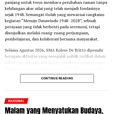
panjang untuk terus membaca perubahan zaman tanpa
kehilangan akar nilai yang telah menjadi fondasinya
sejak 1948. Semangat itulah yang mewarnai rangkaian
kegiatan “Menuju Dasawindu 1948–2028”, sebuah
perayaan yang tidak berhenti pada seremoni, tetapi
diwujudkan melalui ruang-ruang perjumpaan,
pembelajaran, dan kolaborasi bersama masyarakat.
Selama Agustus 2026, SMA Kolese De Britto dipenuhi
beragam aktivitas yang mengajak publik terlibat dalam
kehidupan sekolah. Rangkaian tersebut diawali dengan
Upacara Bendera memperingati HUT RI Ke-81, Kenduri
memperingati HUT Sekolah ke-78, dilanjutkan Misa
CONTINUE READING
Syukur Ulang Tahun dan sekaligus penanda pembukaan
Dasawindu sekaligus peletakan batu pertama untuk
pembangunan Gedung Dasawindu. Selain itu rangkaian
kegiatan meliputi; Expo Perguruan Tinggi, Open House
NASIONAL
dengan lomba-lomba dari (TK, SD, SMP), hingga Expo
Malam yang Menyatukan Budaya,
Lembaga Pendidikan Katolik se-DIY (tingkat TK-SMA).