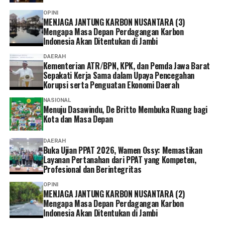
surati kembali dan pemiliknya akan dipanggil. Kalau
ditampilkan para siswa, SMA Kolese De Britto kembali
OPINI
tetap membandel, saya usulkan izin usahanya ditutup,”
menunjukkan bahwa sekolah adalah ruang tempat nilai-
MENJAGA JANTUNG KARBON NUSANTARA (3)
katanya.
nilai kemanusiaan dipelajari, dihidupi, dan dibagikan
Mengapa Masa Depan Perdagangan Karbon
Indonesia Akan Ditentukan di Jambi
kepada dunia. (*)
‎Menjawab kritik bahwa revitalisasi bernilai ratusan
DAERAH
miliar rupiah belum memberikan dampak signifikan bagi
Kementerian ATR/BPN, KPK, dan Pemda Jawa Barat
Sepakati Kerja Sama dalam Upaya Pencegahan
masyarakat sekitar, Fadli mengatakan pembangunan
Korupsi serta Penguatan Ekonomi Daerah
kawasan budaya membutuhkan waktu dan tidak hanya
berfokus pada infrastruktur.
NASIONAL
Menuju Dasawindu, De Britto Membuka Ruang bagi
Kota dan Masa Depan
‎”Ekosistemnya harus dibangun, SDM juga harus
dipersiapkan. Seperti Borobudur, sudah ada kawasan
DAERAH
untuk pasar UMKMnya jadi hidup masyarakat.
Buka Ujian PPAT 2026, Wamen Ossy: Memastikan
Layanan Pertanahan dari PPAT yang Kompeten,
Muarojambi juga harus dibangun dengan melibatkan
Profesional dan Berintegritas
seluruh pihak, termasuk masyarakat,” ujarnya.
OPINI
MENJAGA JANTUNG KARBON NUSANTARA (2)
‎Sementara itu, seorang warga Muarojambi menilai
Mengapa Masa Depan Perdagangan Karbon
pelibatan masyarakat dalam pengembangan kawasan
Indonesia Akan Ditentukan di Jambi
masih belum optimal.