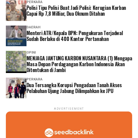
PERKARA
Polisi Tipu Polisi Buat Jadi Polisi: Kerugian Korban
‎”Ya, ada yang dianakemaskan, ada yang tidak. Kami juga
Capai Rp 7,8 Milliar, Dua Oknum Ditahan
kaget tadi tiba-tiba baru ada undangan,” tuturnya.
DAERAH
Menteri ATR/Kepala BPN: Pengukuran Terjadwal
‎Warga berharap keberadaan Museum Sriwijaya
Sudah Berlaku di 400 Kantor Pertanahan
Dharmakirti dan revitalisasi KCBN Muarojambi benar-
benar memberikan manfaat bagi masyarakat sekitar,
OPINI
pelaku UMKM, serta komunitas budaya di kawasan
MENJAGA JANTUNG KARBON NUSANTARA (1) Mengapa
Masa Depan Perdagangan Karbon Indonesia Akan
tersebut.
Ditentukan di Jambi
Reporter:
Juan Ambarita
PERKARA
Dua Tersangka Korupsi Pengadaan Tanah Akses
Pelabuhan Ujung Jabung Dilimpahkan ke JPU
ADVERTISEMENT