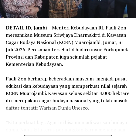
selaku Rektor Yayasan De Britto, menyampaikan bahwa
perjumpaan para alumni Jesuit dari berbagai negara
menjadi kesempatan berharga untuk memperkuat
persaudaraan universal. Pendidikan Jesuit, menurutnya,
DETAIL.ID, Jambi
– Menteri Kebudayaan RI, Fadli Zon
tidak hanya membentuk manusia yang cerdas, tetapi
meresmikan Museum Sriwijaya Dharmakirti di Kawasan
juga pribadi yang mampu membangun dialog, melayani
Cagar Budaya Nasional (KCBN) Muarojambi, Jumat, 31
sesama, dan menghadirkan harapan bagi dunia yang
Juli 2026. Peresmian tersebut dihadiri unsur Forkopimda
semakin beragam.
Provinsi dan Kabupaten juga sejumlah pejabat
Kementerian Kebudayaan.
Puncak acara malam itu hadir melalui pementasan
drama musikal hasil kolaborasi siswa SMA Kolese De
‎Fadli Zon berharap keberadaan museum menjadi pusat
Britto bersama mahasiswa Universitas Sanata Dharma.
edukasi dan kebudayaan yang memperkuat nilai sejarah
Selama hampir satu jam, para penampil mengajak para
KCBN Muarojambi. Kawasan seluas sekitar 4.000 hektare
tamu menyaksikan kisah yang memadukan musik, tari,
itu merupakan cagar budaya nasional yang telah masuk
teater, dan tata artistik dalam satu pertunjukan yang
daftar tentatif Warisan Dunia Unesco.
memukau. Kolaborasi lintas jenjang pendidikan tersebut
menunjukkan bahwa kreativitas tumbuh subur ketika
‎”Kita perkuat lagi. Agar ini bisa menjadi warisan budaya
talenta, kerja sama, dan semangat berbagi
dunia. Nanti kita terus perjuangkan karna menang ada
dipertemukan dalam satu panggung.