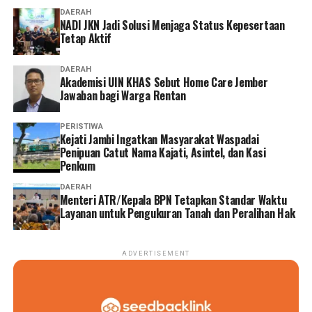
Bambang Pramujati, S.T., M.Sc.Eng., Ph.D., IPU, ASEAN
DAERAH
Eng., Rektor Institut Teknologi Sepuluh Nopember
NADI JKN Jadi Solusi Menjaga Status Kepesertaan
Tetap Aktif
(ITS) Surabaya sekaligus alumni SMA Kolese De Britto.
Ia berbagi perjalanan hidup yang membuktikan bahwa
DAERAH
pendidikan karakter yang diperoleh di bangku sekolah
Akademisi UIN KHAS Sebut Home Care Jember
mampu menjadi fondasi ketika menghadapi tantangan
Jawaban bagi Warga Rentan
kehidupan dan dunia profesional. Baginya, ilmu
pengetahuan membuka pintu kesempatan, tetapi
PERISTIWA
‎Kejati Jambi Ingatkan Masyarakat Waspadai
karakterlah yang menentukan arah perjalanan
Penipuan Catut Nama Kajati, Asintel, dan Kasi
seseorang.
Penkum
Pengalaman tersebut diperkaya dengan kesaksian
DAERAH
Menteri ATR/Kepala BPN Tetapkan Standar Waktu
Yudianto, orang tua siswa Yedija Gayuh Pratama. Ia
Layanan untuk Pengukuran Tanah dan Peralihan Hak
menuturkan bahwa komunikasi yang erat antara orang
tua dan sekolah menjadi salah satu kunci keberhasilan
dalam mendampingi anak selama menempuh
ADVERTISEMENT
pendidikan. Pendidikan, menurutnya, tidak pernah bisa
diserahkan kepada satu pihak saja.