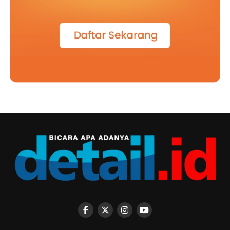
maknanya ketika keluarga dan sekolah saling percaya,
saling mendukung, dan terus menjaga komunikasi demi
perkembangan setiap anak.
Penyerahan siswa baru dan Pra MPLS akhirnya menjadi
lebih dari sekadar agenda tahunan. Momen ini adalah
titik awal sebuah perjalanan panjang yang akan
membentuk cara berpikir, cara bersikap, dan cara hidup
para siswa. Sebab di SMA Kolese De Britto, pendidikan
bukan hanya tentang mempersiapkan lulusan yang siap
menghadapi masa depan, melainkan juga tentang
menghadirkan manusia yang mampu memberi arti bagi
kehidupan orang lain. Dari aula pada pagi, lapangan
basket dan ruang kelas itu, sebuah perjalanan baru
dimulai dengan perjalanan untuk belajar, bertumbuh,
dan menjadi pribadi yang membawa harapan bagi dunia.
(*)