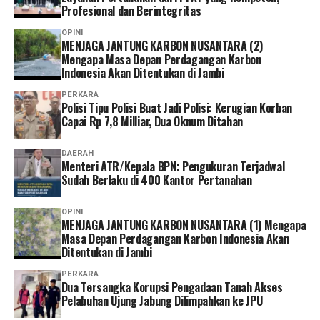
Profesional dan Berintegritas
OPINI
MENJAGA JANTUNG KARBON NUSANTARA (2)
Mengapa Masa Depan Perdagangan Karbon
Indonesia Akan Ditentukan di Jambi
PERKARA
Polisi Tipu Polisi Buat Jadi Polisi: Kerugian Korban
Capai Rp 7,8 Milliar, Dua Oknum Ditahan
DAERAH
Menteri ATR/Kepala BPN: Pengukuran Terjadwal
Momen paling menyentuh terjadi ketika Yohanes Heri
Sudah Berlaku di 400 Kantor Pertanahan
Widodo, mewakili seluruh orang tua, secara simbolis
menyerahkan para siswa kepada sekolah. Tepuk tangan
OPINI
MENJAGA JANTUNG KARBON NUSANTARA (1) Mengapa
yang mengiringi prosesi sederhana itu seolah menjadi
Masa Depan Perdagangan Karbon Indonesia Akan
penanda lahirnya sebuah komitmen baru. Sekolah dan
Ditentukan di Jambi
keluarga kini berjalan berdampingan, saling
PERKARA
menguatkan demi masa depan anak-anak.
Dua Tersangka Korupsi Pengadaan Tanah Akses
Pelabuhan Ujung Jabung Dilimpahkan ke JPU
Inspirasi kemudian hadir melalui kisah Prof. Dr. (HC). Ir.