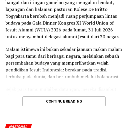
hangat dan iringan gamelan yang mengalun lembut,
lapangan dan halaman pasturan Kolese De Britto
Yogyakarta berubah menjadi ruang perjumpaan lintas
budaya pada Gala Dinner Kongres XI World Union of
Jesuit Alumni (WUJA) 2026 pada Jumat, 31 Juli 2026
untuk menyambut delegasi alumni Jesuit dari 30 negara.
Malam istimewa ini bukan sekadar jamuan makan malam
bagi para tamu dari berbagai negara, melainkan sebuah
persembahan budaya yang memperlihatkan wajah
pendidikan Jesuit Indonesia: berakar pada tradisi,
terbuka pada dunia, dan bertumbuh melalui kolaborasi.
Sejak para tamu mulai berdatangan, mereka disambut
alunan kerawitan Gangsa Kulila yang dibawakan para
CONTINUE READING
siswa SMA Kolese De Britto. Gending gamelan Jawa
menghadirkan suasana teduh sekaligus menjadi simbol
keramahan masyarakat Yogyakarta dalam menyambut
para sahabat dari berbagai belahan dunia. Penampilan
NASIONAL