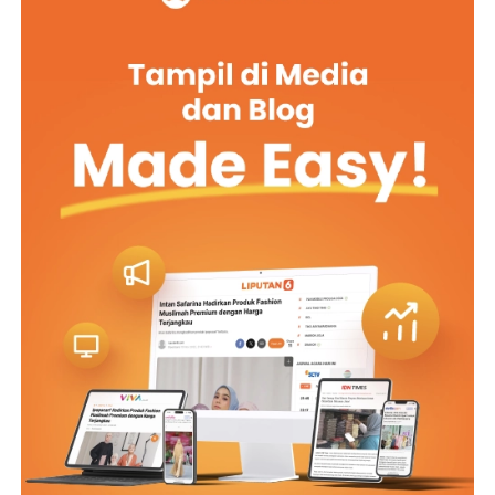
Sementara para orang tua mengikuti berbagai sesi
mengenai kurikulum, sistem pendampingan, layanan
sekolah, administrasi, hingga jejaring dan kehumasan,
para siswa mulai memasuki dinamika Pra MPLS di hall
lapangan basket.
Para siswa baru ini, diperkenalkan pada rangkaian
kegiatan MPLS yang akan berlangsung selama 13–17
Juli 2026 melalui pendekatan informatif, formatif, dan
transformatif. Sejak hari pertama, diajak memahami
bahwa menjadi bagian dari De Britto berarti siap belajar,
hidup bersama, dan bertumbuh sebagai pribadi yang
bertanggung jawab.
Menjelang berakhirnya kegiatan, Romo Agustinus Sugiyo
Pitoyo, SJ, mengajak para orang tua untuk tetap hadir
dalam perjalanan pendidikan putra-putra yang
berproses di De Britto. Menurutnya, sekolah tidak dapat
berjalan sendiri, karena pendidikan akan menemukan