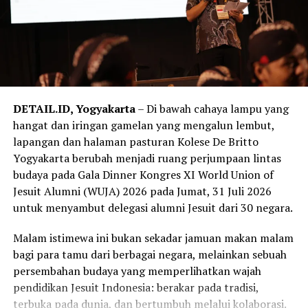
Semangat tersebut berlanjut dalam Open House pada
22 Agustus 2026. Masyarakat diajak mengenal lebih
dekat kehidupan SMA Kolese De Britto melalui talkshow,
pameran ekstrakurikuler, bazar, lomba menggambar dan
mewarnai bagi anak-anak, Leadership Legacy Challenge
untuk pelajar SMP, serta Expo Lembaga Pendidikan
Katolik se-DIY. Sekolah tidak lagi sekadar menjadi
DETAIL.ID, Yogyakarta
– Di bawah cahaya lampu yang
tempat belajar, tetapi berubah menjadi ruang
hangat dan iringan gamelan yang mengalun lembut,
perjumpaan yang mempertemukan keluarga, calon
lapangan dan halaman pasturan Kolese De Britto
siswa, alumni, komunitas, dan berbagai lembaga
Yogyakarta berubah menjadi ruang perjumpaan lintas
pendidikan dalam suasana yang terbuka dan penuh
budaya pada Gala Dinner Kongres XI World Union of
dialog.
Jesuit Alumni (WUJA) 2026 pada Jumat, 31 Juli 2026
untuk menyambut delegasi alumni Jesuit dari 30 negara.
Rangkaian Menuju Dasawindu mencapai makna yang
semakin luas ketika pada Sabtu, 29 Agustus 2026, SMA
Malam istimewa ini bukan sekadar jamuan makan malam
Kolese De Britto dipercaya menjadi tuan rumah The
bagi para tamu dari berbagai negara, melainkan sebuah
12th Urban Social Forum (USF) 2026 yang mengangkat
persembahan budaya yang memperlihatkan wajah
tema “Another City is Possible”. Forum ini
pendidikan Jesuit Indonesia: berakar pada tradisi,
mempertemukan komunitas, akademisi, organisasi
terbuka pada dunia, dan bertumbuh melalui kolaborasi.