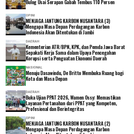
Bulog Usai Serapan Gabah Tembus 110 Persen
Muarojambi juga harus dibangun dengan melibatkan
seluruh pihak, termasuk masyarakat,” ujarnya.
OPINI
MENJAGA JANTUNG KARBON NUSANTARA (3)
‎Sementara itu, seorang warga Muarojambi menilai
Mengapa Masa Depan Perdagangan Karbon
pelibatan masyarakat dalam pengembangan kawasan
Indonesia Akan Ditentukan di Jambi
masih belum optimal.
DAERAH
Kementerian ATR/BPN, KPK, dan Pemda Jawa Barat
Sepakati Kerja Sama dalam Upaya Pencegahan
‎”Ya, ada yang dianakemaskan, ada yang tidak. Kami juga
Korupsi serta Penguatan Ekonomi Daerah
kaget tadi tiba-tiba baru ada undangan,” tuturnya.
NASIONAL
Menuju Dasawindu, De Britto Membuka Ruang bagi
‎Warga berharap keberadaan Museum Sriwijaya
Kota dan Masa Depan
Dharmakirti dan revitalisasi KCBN Muarojambi benar-
benar memberikan manfaat bagi masyarakat sekitar,
DAERAH
pelaku UMKM, serta komunitas budaya di kawasan
Buka Ujian PPAT 2026, Wamen Ossy: Memastikan
Layanan Pertanahan dari PPAT yang Kompeten,
tersebut.
Profesional dan Berintegritas
Reporter:
Juan Ambarita
OPINI
MENJAGA JANTUNG KARBON NUSANTARA (2)
Mengapa Masa Depan Perdagangan Karbon