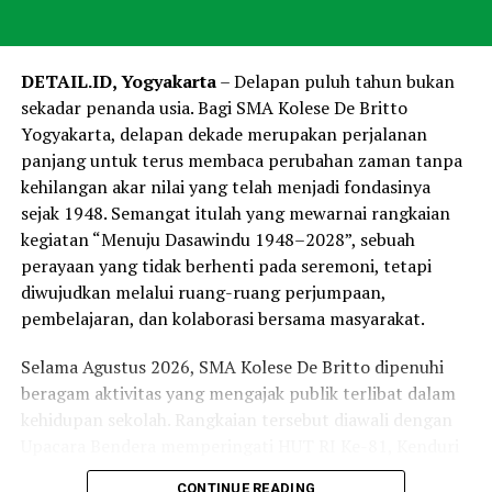
DETAIL.ID, Yogyakarta
– Delapan puluh tahun bukan
sekadar penanda usia. Bagi SMA Kolese De Britto
Yogyakarta, delapan dekade merupakan perjalanan
panjang untuk terus membaca perubahan zaman tanpa
kehilangan akar nilai yang telah menjadi fondasinya
sejak 1948. Semangat itulah yang mewarnai rangkaian
kegiatan “Menuju Dasawindu 1948–2028”, sebuah
perayaan yang tidak berhenti pada seremoni, tetapi
diwujudkan melalui ruang-ruang perjumpaan,
pembelajaran, dan kolaborasi bersama masyarakat.
Selama Agustus 2026, SMA Kolese De Britto dipenuhi
beragam aktivitas yang mengajak publik terlibat dalam
kehidupan sekolah. Rangkaian tersebut diawali dengan
Upacara Bendera memperingati HUT RI Ke-81, Kenduri
memperingati HUT Sekolah ke-78, dilanjutkan Misa
CONTINUE READING