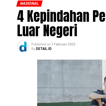
NASIONAL
4 Kepindahan Pe
Luar Negeri
Published
on
1 Februari 2023
By
DETAIL.ID