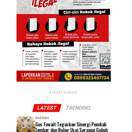
ADVERTISEMENT
LATEST
TRENDING
DAERAH
Gus Fawait Tegaskan Sinergi Pemkab
Jember dan Bulog Usai Serapan Gabah