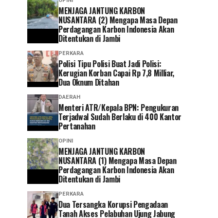
OPINI
MENJAGA JANTUNG KARBON
NUSANTARA (2) Mengapa Masa Depan
Perdagangan Karbon Indonesia Akan
Ditentukan di Jambi
PERKARA
Polisi Tipu Polisi Buat Jadi Polisi:
Kerugian Korban Capai Rp 7,8 Milliar,
Dua Oknum Ditahan
DAERAH
Menteri ATR/Kepala BPN: Pengukuran
Terjadwal Sudah Berlaku di 400 Kantor
Pertanahan
OPINI
MENJAGA JANTUNG KARBON
NUSANTARA (1) Mengapa Masa Depan
Perdagangan Karbon Indonesia Akan
Ditentukan di Jambi
PERKARA
Dua Tersangka Korupsi Pengadaan
Tanah Akses Pelabuhan Ujung Jabung