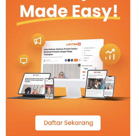
“Bener Pak Urip kudu urup, biar bisa saling melengkapi,
jangan sampai kita jadi sampah masyarakat, tetep jadi
tuntunan masyarakat jangan sampai jadi tontonan
masyarakat, tidak baik itu, Pak.”
“Njeh Kang, bagaimana pun juga saya berusaha harus
jadi contoh yang baik dengan semua kekurangan saya
Kang, mbok ya saya diajak ngopi ke rumahmu toh,
Kang.”
“Jangan sekarang Pak. Saya juga masih belum siap di
rumah belum ada apa apa, wong rumah saya ini agak
jauh sedikit dan berjarak beberapa kebun dari sini.”
“Lah ,ini jalan ke kebun saya sangat rapi batunya saja
rapi tersusun, belum lagi pagar dari bambunya juga
kelihatan masih baru semua kang, warga di sini kompak
ya Kang jaga kebersihan.”