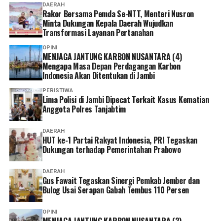
DAERAH
Sekelebat mata Kang Jamburi, melihat susunan gigi Pak
Rakor Bersama Pemda Se-NTT, Menteri Nusron
“Barang bukti Flashdisk dan print percakapan,”
Minta Dukungan Kepala Daerah Wujudkan
Tua terlihat sangat rapi, bahwa tidak ada aroma bau
ucapnya.
Transformasi Layanan Pertanahan
keringat seperti pada umumnya orang yang tengah
membersihkan kebun.
Fachmi mengatakan, dirinya mewakili Nikita “Tidak akan
OPINI
MENJAGA JANTUNG KARBON NUSANTARA (4)
menanggapi hal-hal yang goib itu. Jadi seakan-akan ini
Mengapa Masa Depan Perdagangan Karbon
“Kang, bunga yang ditanam ini jenis apa toh, lah dapat
persoalan, persoalan paranormal,” tutur Fahmi.
Indonesia Akan Ditentukan di Jambi
bibit dari mana Kang, saya pengen juga nanam di depan
PERISTIWA
pekarangan rumah saya, biar bojoku Sumiati bisa rajin
Lima Polisi di Jambi Dipecat Terkait Kasus Kematian
nanam bunga, Kang.”
Anggota Polres Tanjabtim
“Ora usah ditanam Pak, lah wong bunga itu cuma
DAERAH
sanepo, orang yang nanam bibit bunga baik, maka sudah
HUT ke-1 Partai Rakyat Indonesia, PRI Tegaskan
Dukungan terhadap Pemerintahan Prabowo
pasti bakal panen bunga yang berkualitas baik juga toh,
Pak.”
DAERAH
Gus Fawait Tegaskan Sinergi Pemkab Jember dan
“Ya bener Kang, tapi bunga ini saya belum pernah lihat,
Bulog Usai Serapan Gabah Tembus 110 Persen
bukan cuma di desa ini saja, tapi waktu saya tugas di
Aceh juga belum pernah lihat, Kang.”
OPINI