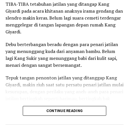
TIBA-TIBA tetabuhan jatilan yang ditangap Kang
Giyardi pada acara khitanan anaknya irama gendang dan
slendro makin keras. Belum lagi suara cemeti terdengar
menggelegar di tangan lapangan depan rumah Kang
Giyardi.
Debu berterbangan beradu dengan para penari jatilan
yang menunggang kuda dari anyaman bambu. Belum
lagi Kang Sukir yang menunggang babi dari kulit sapi,
menari dengan sangat bersemangat.
Tepuk tangan penonton jatilan yang ditanggap Kang
Giyardi, makin riuh saat satu persatu penari jatilan mulai
kesurupan, dengan perilaku yang aneh-aneh para penari
jatilan bertingkah seperti harimau, bertingkah bak
wayang orang, namun gerakannya tetap serirama
CONTINUE READING
dengan tetabuhan jatilan.
Mbah Darmo tiba-tiba keluar membawa dupa yang