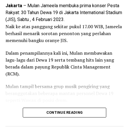
di atas meja dekat para penabuh gamelan.
Jakarta
– Mulan Jameela membuka prima konser Pesta
Rakyat: 30 Tahun Dewa 19 di Jakarta International Stadium
Riuh penonton tiba-tiba mulai tidak beraturan, saat
(JIS), Sabtu , 4 Februari 2023.
Kang Muh yang asyik ikut menonton langsung kejang-
Naik ke atas panggung sekitar pukul 17.00 WIB, Jameela
kejang dengan mata mendelik ke atas. Sontak saja tubuh
berhasil menarik sorotan penonton yang perlahan
kaku Kang Muh digotong ke tengah lapangan jatilan,
memenuhi bangku oranye JIS.
matanya mulai liar seperti mencari benda yang
diinginkan, gerakannya kaku seperti barong dengan
Dalam penampilannya kali ini, Mulan membawakan
gerakan melompat Kang Muh langsung mendatangi
lagu-lagu dari Dewa 19 serta tembang hits lain yang
topeng Barong yang menyerupai harimau. Tangannya
berada dalam payung Republik Cinta Management
terkepal meminta dipecut, sementara mulutnya
(RCM).
menggigit kuat menahan agar kepala barong yang
dipakai tidak terjatuh saat berjoget.
Mulan tampil bersama grup musik pengiring yang
beranggotakan beberapa mantan personel Dewa 19
Sementara itu di tempat tamu terlihat Kang Jamburi,
seperti Wawan di posisi drum.
bhabinkamtibmas yang dikenal dengan dengan
warganya tengah asyik ngobrol bersama tapi lainnya,
Tak hanya itu, Mulan juga menghadirkan sederet
CONTINUE READING
sesekali menyeruput kopi dan diselingi makan camilan
penampilan kolaboratif untuk membawakan lagu-lagu
keripik pisang yang dihidangkan para peladen di
andalannya sebagai penyanyi solo.