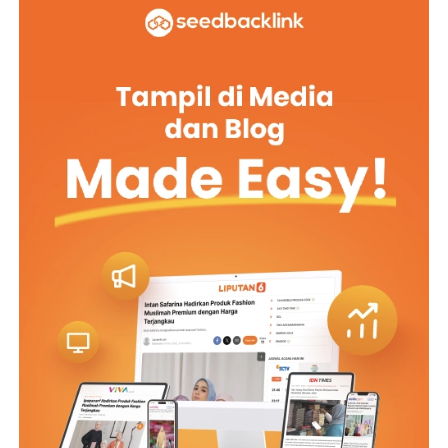
Sementara para orang tua mengikuti berbagai sesi
mengenai kurikulum, sistem pendampingan, layanan
sekolah, administrasi, hingga jejaring dan kehumasan,
para siswa mulai memasuki dinamika Pra MPLS di hall
lapangan basket.
Para siswa baru ini, diperkenalkan pada rangkaian
kegiatan MPLS yang akan berlangsung selama 13–17
Juli 2026 melalui pendekatan informatif, formatif, dan
transformatif. Sejak hari pertama, diajak memahami
bahwa menjadi bagian dari De Britto berarti siap belajar,
hidup bersama, dan bertumbuh sebagai pribadi yang
bertanggung jawab.
Menjelang berakhirnya kegiatan, Romo Agustinus Sugiyo
Pitoyo, SJ, mengajak para orang tua untuk tetap hadir
dalam perjalanan pendidikan putra-putra yang
berproses di De Britto. Menurutnya, sekolah tidak dapat