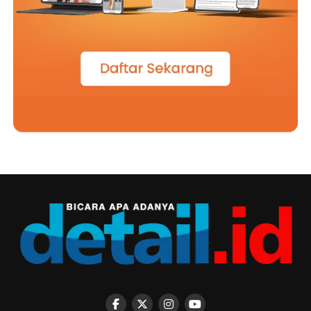
berjalan sendiri, karena pendidikan akan menemukan
maknanya ketika keluarga dan sekolah saling percaya,
saling mendukung, dan terus menjaga komunikasi demi
perkembangan setiap anak.
Penyerahan siswa baru dan Pra MPLS akhirnya menjadi
lebih dari sekadar agenda tahunan. Momen ini adalah
titik awal sebuah perjalanan panjang yang akan
membentuk cara berpikir, cara bersikap, dan cara hidup
para siswa. Sebab di SMA Kolese De Britto, pendidikan
bukan hanya tentang mempersiapkan lulusan yang siap
menghadapi masa depan, melainkan juga tentang
menghadirkan manusia yang mampu memberi arti bagi
kehidupan orang lain. Dari aula pada pagi, lapangan
basket dan ruang kelas itu, sebuah perjalanan baru
dimulai dengan perjalanan untuk belajar, bertumbuh,
dan menjadi pribadi yang membawa harapan bagi dunia.
(*)