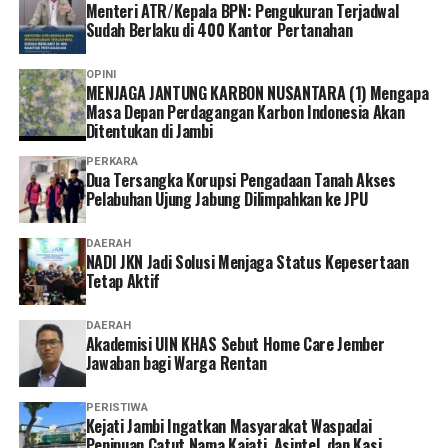
Menteri ATR/Kepala BPN: Pengukuran Terjadwal
semangat yang terasa sepanjang sesi tersebut.
Sudah Berlaku di 400 Kantor Pertanahan
OPINI
MENJAGA JANTUNG KARBON NUSANTARA (1) Mengapa
Masa Depan Perdagangan Karbon Indonesia Akan
Ditentukan di Jambi
PERKARA
Dua Tersangka Korupsi Pengadaan Tanah Akses
Pelabuhan Ujung Jabung Dilimpahkan ke JPU
DAERAH
NADI JKN Jadi Solusi Menjaga Status Kepesertaan
Momen paling menyentuh terjadi ketika Yohanes Heri
Tetap Aktif
Widodo, mewakili seluruh orang tua, secara simbolis
menyerahkan para siswa kepada sekolah. Tepuk tangan
DAERAH
Akademisi UIN KHAS Sebut Home Care Jember
yang mengiringi prosesi sederhana itu seolah menjadi
Jawaban bagi Warga Rentan
penanda lahirnya sebuah komitmen baru. Sekolah dan
keluarga kini berjalan berdampingan, saling
PERISTIWA
menguatkan demi masa depan anak-anak.
‎Kejati Jambi Ingatkan Masyarakat Waspadai
Penipuan Catut Nama Kajati, Asintel, dan Kasi