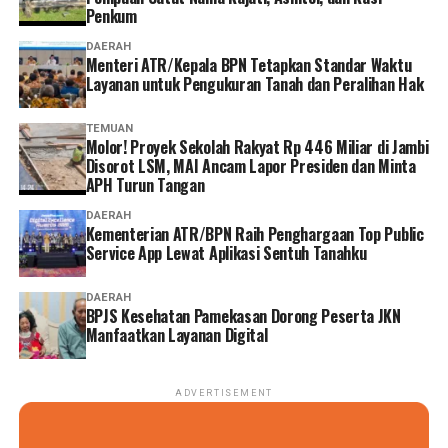
Penkum
Inspirasi kemudian hadir melalui kisah Prof. Dr. (HC). Ir.
Bambang Pramujati, S.T., M.Sc.Eng., Ph.D., IPU, ASEAN
DAERAH
Menteri ATR/Kepala BPN Tetapkan Standar Waktu
Eng., Rektor Institut Teknologi Sepuluh Nopember
Layanan untuk Pengukuran Tanah dan Peralihan Hak
(ITS) Surabaya sekaligus alumni SMA Kolese De Britto.
Ia berbagi perjalanan hidup yang membuktikan bahwa
TEMUAN
pendidikan karakter yang diperoleh di bangku sekolah
Molor! Proyek Sekolah Rakyat Rp 446 Miliar di Jambi
mampu menjadi fondasi ketika menghadapi tantangan
Disorot LSM, MAI Ancam Lapor Presiden dan Minta
APH Turun Tangan
kehidupan dan dunia profesional. Baginya, ilmu
pengetahuan membuka pintu kesempatan, tetapi
DAERAH
Kementerian ATR/BPN Raih Penghargaan Top Public
karakterlah yang menentukan arah perjalanan
Service App Lewat Aplikasi Sentuh Tanahku
seseorang.
DAERAH
Pengalaman tersebut diperkaya dengan kesaksian
BPJS Kesehatan Pamekasan Dorong Peserta JKN
Yudianto, orang tua siswa Yedija Gayuh Pratama. Ia
Manfaatkan Layanan Digital
menuturkan bahwa komunikasi yang erat antara orang
tua dan sekolah menjadi salah satu kunci keberhasilan
dalam mendampingi anak selama menempuh
ADVERTISEMENT
pendidikan. Pendidikan, menurutnya, tidak pernah bisa
diserahkan kepada satu pihak saja.