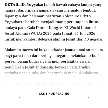
DETAIL.ID, Yogyakarta
– Di bawah cahaya lampu yang
hangat dan iringan gamelan yang mengalun lembut,
lapangan dan halaman pasturan Kolese De Britto
Yogyakarta berubah menjadi ruang perjumpaan lintas
budaya pada Gala Dinner Kongres XI World Union of
Jesuit Alumni (WUJA) 2026 pada Jumat, 31 Juli 2026
untuk menyambut delegasi alumni Jesuit dari 30 negara.
Malam istimewa ini bukan sekadar jamuan makan malam
bagi para tamu dari berbagai negara, melainkan sebuah
persembahan budaya yang memperlihatkan wajah
pendidikan Jesuit Indonesia: berakar pada tradisi,
terbuka pada dunia, dan bertumbuh melalui kolaborasi.
Sejak para tamu mulai berdatangan, mereka disambut
alunan kerawitan Gangsa Kulila yang dibawakan para
CONTINUE READING
siswa SMA Kolese De Britto. Gending gamelan Jawa
menghadirkan suasana teduh sekaligus menjadi simbol
keramahan masyarakat Yogyakarta dalam menyambut