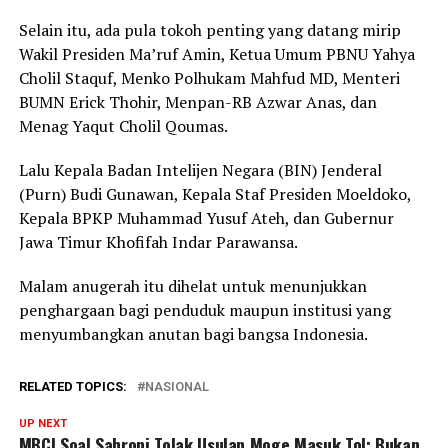
Selain itu, ada pula tokoh penting yang datang mirip
Wakil Presiden Ma’ruf Amin, Ketua Umum PBNU Yahya
Cholil Staquf, Menko Polhukam Mahfud MD, Menteri
BUMN Erick Thohir, Menpan-RB Azwar Anas, dan
Menag Yaqut Cholil Qoumas.
Lalu Kepala Badan Intelijen Negara (BIN) Jenderal
(Purn) Budi Gunawan, Kepala Staf Presiden Moeldoko,
Kepala BPKP Muhammad Yusuf Ateh, dan Gubernur
Jawa Timur Khofifah Indar Parawansa.
Malam anugerah itu dihelat untuk menunjukkan
penghargaan bagi penduduk maupun institusi yang
menyumbangkan anutan bagi bangsa Indonesia.
RELATED TOPICS:
NASIONAL
UP NEXT
MBCI Soal Sahroni Tolak Usulan Moge Masuk Tol: Bukan