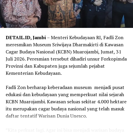
Dalam sambutannya, Romo Agustinus Sugiyo Pitoyo, SJ,
selaku Rektor Yayasan De Britto, menyampaikan bahwa
perjumpaan para alumni Jesuit dari berbagai negara
menjadi kesempatan berharga untuk memperkuat
persaudaraan universal. Pendidikan Jesuit, menurutnya,
DETAIL.ID, Jambi
– Menteri Kebudayaan RI, Fadli Zon
tidak hanya membentuk manusia yang cerdas, tetapi
meresmikan Museum Sriwijaya Dharmakirti di Kawasan
juga pribadi yang mampu membangun dialog, melayani
Cagar Budaya Nasional (KCBN) Muarojambi, Jumat, 31
sesama, dan menghadirkan harapan bagi dunia yang
Juli 2026. Peresmian tersebut dihadiri unsur Forkopimda
semakin beragam.
Provinsi dan Kabupaten juga sejumlah pejabat
Kementerian Kebudayaan.
Puncak acara malam itu hadir melalui pementasan
drama musikal hasil kolaborasi siswa SMA Kolese De
‎Fadli Zon berharap keberadaan museum menjadi pusat
Britto bersama mahasiswa Universitas Sanata Dharma.
edukasi dan kebudayaan yang memperkuat nilai sejarah
Selama hampir satu jam, para penampil mengajak para
KCBN Muarojambi. Kawasan seluas sekitar 4.000 hektare
tamu menyaksikan kisah yang memadukan musik, tari,
itu merupakan cagar budaya nasional yang telah masuk
teater, dan tata artistik dalam satu pertunjukan yang
daftar tentatif Warisan Dunia Unesco.
memukau. Kolaborasi lintas jenjang pendidikan tersebut
menunjukkan bahwa kreativitas tumbuh subur ketika
‎”Kita perkuat lagi. Agar ini bisa menjadi warisan budaya
talenta, kerja sama, dan semangat berbagi