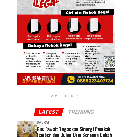
ADVERTISEMENT
LATEST
TRENDING
DAERAH
Gus Fawait Tegaskan Sinergi Pemkab
Jember dan Bulog Usai Serapan Gabah