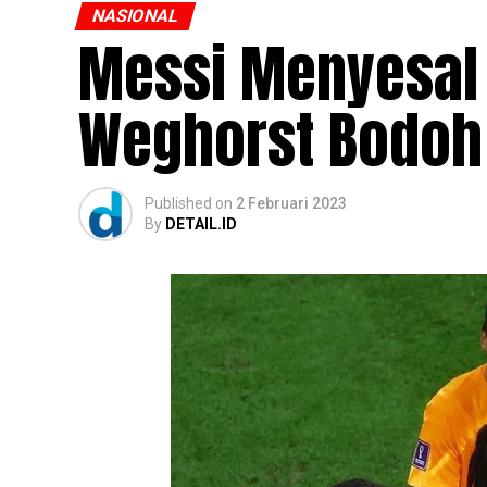
NASIONAL
Messi Menyesal 
Weghorst Bodoh
Published
on
2 Februari 2023
By
DETAIL.ID