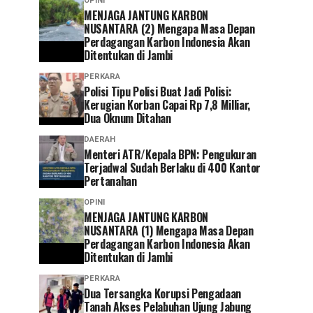
OPINI
MENJAGA JANTUNG KARBON
NUSANTARA (2) Mengapa Masa Depan
Perdagangan Karbon Indonesia Akan
Ditentukan di Jambi
PERKARA
Polisi Tipu Polisi Buat Jadi Polisi:
Kerugian Korban Capai Rp 7,8 Milliar,
Dua Oknum Ditahan
DAERAH
Menteri ATR/Kepala BPN: Pengukuran
Terjadwal Sudah Berlaku di 400 Kantor
Pertanahan
OPINI
MENJAGA JANTUNG KARBON
NUSANTARA (1) Mengapa Masa Depan
Perdagangan Karbon Indonesia Akan
Ditentukan di Jambi
PERKARA
Dua Tersangka Korupsi Pengadaan
Tanah Akses Pelabuhan Ujung Jabung