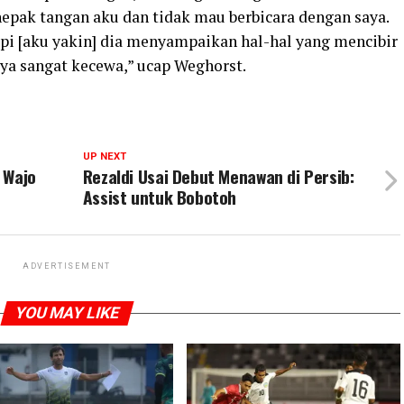
nepak tangan aku dan tidak mau berbicara dengan saya.
api [aku yakin] dia menyampaikan hal-hal yang mencibir
ya sangat kecewa,” ucap Weghorst.
UP NEXT
 Wajo
Rezaldi Usai Debut Menawan di Persib:
Assist untuk Bobotoh
ADVERTISEMENT
YOU MAY LIKE