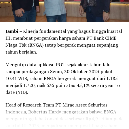
Jambi
– Kinerja fundamental yang bagus hingga kuartal
III, membuat pergerakan harga saham PT Bank CIMB
Niaga Tbk (BNGA) tetap bergerak menguat sepanjang
tahun berjalan.
Mengutip data aplikasi IPOT sejak akhir tahun lalu
sampai perdagangan Senin, 30 Oktober 2023 pukul
10.41 WIB, saham BNGA bergerak menguat dari 1.185
menjadi 1.720, naik 535 poin atau 45,1% secara year to
date (YtD).
Head of Research Team PT Mirae Asset Sekuritas
Indonesia, Robertus Hardy mengatakan bahwa BNGA
mengantongi laba konsolidasi sebesar Rp4,9 triliun pada
kuartal III-2023, menjadi sentimen positif bagi saham