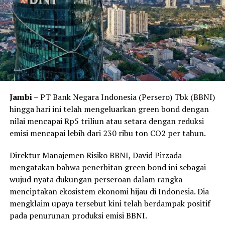
Direktur Utama BNGA Lani Darmawan mengatakan
bahwa capaian tersebut berkat sikap kehati-hatian
perusahan dalam menjaga kualitas aset. “Fokus utama
kami masih sama dengan strategi yang dijalankan
sebelumnya, yaitu memperluas basis nasabah dan
memperkuat portofolio CASA, memastikan perbaikan
kualitas aset yang berkelanjutan, dan mendorong digital
Jambi
– PT Bank Negara Indonesia (Persero) Tbk (BBNI)
engagement yang lebih baik untuk masa depan,” ujar
hingga hari ini telah mengeluarkan green bond dengan
Lani, mengutip keterangan resmi, Jumat, 27 Oktober
nilai mencapai Rp5 triliun atau setara dengan reduksi
2023.
emisi mencapai lebih dari 230 ribu ton CO2 per tahun.
Hingga September 2023, rasio kredit bermasalah
Direktur Manajemen Risiko BBNI, David Pirzada
(nonperforming loan/NPL) gross CIMB Niaga sebesar
mengatakan bahwa penerbitan green bond ini sebagai
2,4%, turun dari periode yang sama tahun lalu, yakni
wujud nyata dukungan perseroan dalam rangka
3,6%. Angka tersebut juga lebih baik dibandingkan
menciptakan ekosistem ekonomi hijau di Indonesia. Dia
dengan kuartal sebelumnya, yakni 2,5%.
mengklaim upaya tersebut kini telah berdampak positif
Pada saat yang sama, total dana pihak ketiga (DPK)
pada penurunan produksi emisi BBNI.