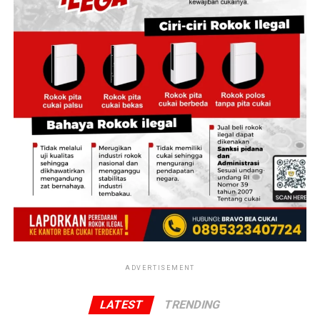
BUMN tak ikut serta dalam mengambil keputusan
investasi. Ke depan, direksi BUMN akan dilibatkan dalam
pengambilan keputusan investasi dana pensiun.
“Ini kita melibatkan Direktur Keuangan dan Direktur HC
yang ada di masing-masing BUMN untuk ke depannya
dalam penentuan apakah OK, nggak OK terhadap
investasi. Ini yang kita lagi godok,” tuturnya.
Menurutnya, yang selama ini mengelola uang pensiunan
pegawai BUMN bukanlah ahli investasi.
“Kita tahu juga, maaf gitu ya, dapen (dana pensiun) ini
kan itu banyak diisi sama pensiunan yang memang
bukan ahli juga dalam investasi. Dulu itu, dulu kita tahu
pensiun nggak punya kerjaan, (jadinya) di dapen,”
ujarnya.
ADVERTISEMENT
(pta/pta)
LATEST
TRENDING