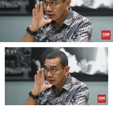
target kepada nasabah untuk implementasi waste
manajemen, operasional dan lainnya yang mengarah
pada reduction emisi.
“Apabila mereka dapat mencapai target tersebut, kita
berikan insentif dari sisi pricing misalnya bunganya lebih
rendah,” kata David.
David menambahkan perseroan meyakini ekonomi hijau
akan memberikan dampak positif pada pertumbuhan
ekonomi.
“Menurut studi, PDB Indonesia akan naik sekitar 6% dan
lapangan pekerjaan baru tercipta tambahan 15% sampai
2045, makanya ini akan baik sekali dan perlu dukungan,”
ujar Marjudin.