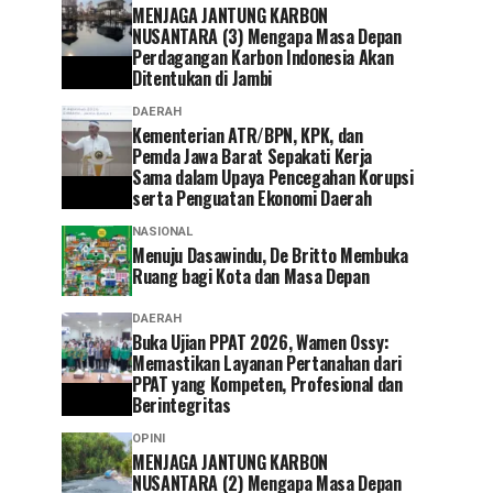
MENJAGA JANTUNG KARBON
NUSANTARA (3) Mengapa Masa Depan
Perdagangan Karbon Indonesia Akan
Ditentukan di Jambi
DAERAH
Kementerian ATR/BPN, KPK, dan
Pemda Jawa Barat Sepakati Kerja
Sama dalam Upaya Pencegahan Korupsi
serta Penguatan Ekonomi Daerah
NASIONAL
Menuju Dasawindu, De Britto Membuka
Ruang bagi Kota dan Masa Depan
DAERAH
Buka Ujian PPAT 2026, Wamen Ossy:
Memastikan Layanan Pertanahan dari
PPAT yang Kompeten, Profesional dan
Berintegritas
OPINI
MENJAGA JANTUNG KARBON
NUSANTARA (2) Mengapa Masa Depan