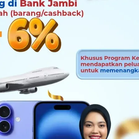
eluarga dan
at Indonesia,
an Budaya,
nvestasi
KARBON
iland, Bayu
an Masyarakat
si Pengadaan
mpaikan Pesan-
 dan Sepak Bola
Rp 5,42 Miliar
Kanal Layanan Non Tatap Muka BPJS
Gus Fawait Tegaskan Sinergi
Fadli Zon Resmikan Museum
DBH Sawit Bagi Provinsi Jambi
MENJAGA JANTUNG KARBON
ASEAN Paragames Thailand, Bayu
Delapan Asrama Polisi di Belakang
Kasus Dugaan Pembunuhan Brigadir
Sah! Pelantikan Kepala Daerah dan
Selamat Jalan Kawan
Proyek Irigasi di Desa Lebaksari
BPJS Keliling
Kementerian A
Ketika Orang T
Harga TBS Saw
MENJAGA JAN
Bayu Raih Med
Diserahkan di K
Bupati Tebo Di
Pasangan Syuk
Cakap Ketua Edi
Jadi Temuan, P
ember Rasakan
an terhadap
n di De Britto
i Kota Jambi
apa Masa
atut Nama
an Ujung
onferda dan
 Kota Jambi,
Kesehatan Permudah Administrasi
Pemkab Jember dan Bulog Usai
Sriwijaya Dharmakirti di KCBN
Alami Tren Penurunan Sejak 2023
NUSANTARA (2) Mengapa Masa
Raih Emas Kedua
Polda Jambi Hangus Terbakar,
EWS di Tanjab Timur Naik ke
Wakil Daerah Terpilih Pemilukada
Diduga Gunakan Semen Kualitas
Layanan Admini
Pemda Jawa Ba
Britto Memulai
Juni Turun Tipi
NUSANTARA (1
ASEAN Paragam
Korban TPPO A
Dugaan Korups
Daftar Jadi Pi
Masterplan Ka
ram JKN
wo
Karbon
Kasi Penkum
ke JPU
ngan se-
h
Peserta JKN
Serapan Gabah Tembus 110 Persen
Muaro Jambi, Sorot Revitalisasi
Depan Perdagangan Karbon
Penyebab Masih Diselidiki
Penyidikan, Lima Tersangka Polisi
2024 Dipercepat
Rendah
Desa
Sama dalam U
Depan Perdaga
Pelukan Ibu K
Masih Ditelaa
Pilkada Meran
Jabung Terkesa
tukan di Jambi
hingga Stokpile Batu Bara
Indonesia Akan Ditentukan di Jambi
Satu Sipil
Korupsi serta
Indonesia Akan
Proyek Mangkr