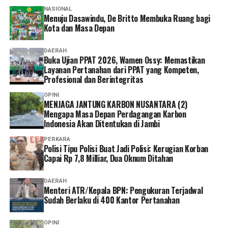
‎Menjawab kritik bahwa revitalisasi bernilai ratusan
NASIONAL
miliar rupiah belum memberikan dampak signifikan bagi
Menuju Dasawindu, De Britto Membuka Ruang bagi
masyarakat sekitar, Fadli mengatakan pembangunan
Kota dan Masa Depan
kawasan budaya membutuhkan waktu dan tidak hanya
berfokus pada infrastruktur.
DAERAH
Buka Ujian PPAT 2026, Wamen Ossy: Memastikan
Layanan Pertanahan dari PPAT yang Kompeten,
‎”Ekosistemnya harus dibangun, SDM juga harus
Profesional dan Berintegritas
dipersiapkan. Seperti Borobudur, sudah ada kawasan
OPINI
untuk pasar UMKMnya jadi hidup masyarakat.
MENJAGA JANTUNG KARBON NUSANTARA (2)
Muarojambi juga harus dibangun dengan melibatkan
Mengapa Masa Depan Perdagangan Karbon
Indonesia Akan Ditentukan di Jambi
seluruh pihak, termasuk masyarakat,” ujarnya.
PERKARA
Polisi Tipu Polisi Buat Jadi Polisi: Kerugian Korban
‎Sementara itu, seorang warga Muarojambi menilai
Capai Rp 7,8 Milliar, Dua Oknum Ditahan
pelibatan masyarakat dalam pengembangan kawasan
masih belum optimal.
DAERAH
Menteri ATR/Kepala BPN: Pengukuran Terjadwal
‎”Ya, ada yang dianakemaskan, ada yang tidak. Kami juga
Sudah Berlaku di 400 Kantor Pertanahan
kaget tadi tiba-tiba baru ada undangan,” tuturnya.
OPINI