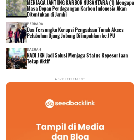
MENJAGA JANTUNG KARBON NUSANTARA (1) Mengapa
‎Warga berharap keberadaan Museum Sriwijaya
Masa Depan Perdagangan Karbon Indonesia Akan
Dharmakirti dan revitalisasi KCBN Muarojambi benar-
Ditentukan di Jambi
benar memberikan manfaat bagi masyarakat sekitar,
PERKARA
pelaku UMKM, serta komunitas budaya di kawasan
Dua Tersangka Korupsi Pengadaan Tanah Akses
tersebut.
Pelabuhan Ujung Jabung Dilimpahkan ke JPU
Reporter:
Juan Ambarita
DAERAH
NADI JKN Jadi Solusi Menjaga Status Kepesertaan
Tetap Aktif
ADVERTISEMENT