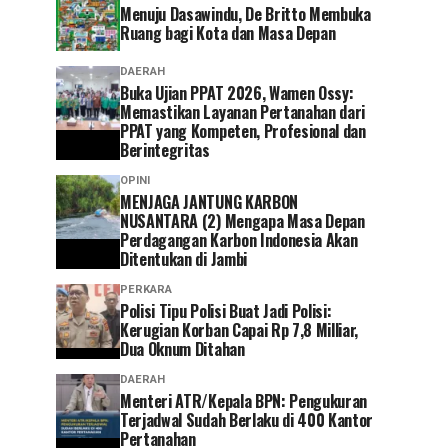
Menuju Dasawindu, De Britto Membuka
Ruang bagi Kota dan Masa Depan
DAERAH
Buka Ujian PPAT 2026, Wamen Ossy:
Memastikan Layanan Pertanahan dari
PPAT yang Kompeten, Profesional dan
Berintegritas
OPINI
MENJAGA JANTUNG KARBON
NUSANTARA (2) Mengapa Masa Depan
Perdagangan Karbon Indonesia Akan
Ditentukan di Jambi
PERKARA
Polisi Tipu Polisi Buat Jadi Polisi:
Kerugian Korban Capai Rp 7,8 Milliar,
Dua Oknum Ditahan
DAERAH
Menteri ATR/Kepala BPN: Pengukuran
Terjadwal Sudah Berlaku di 400 Kantor
Pertanahan