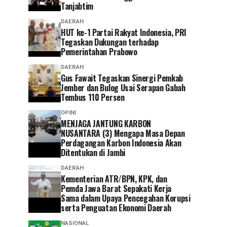
Tanjabtim
DAERAH
HUT ke-1 Partai Rakyat Indonesia, PRI
Tegaskan Dukungan terhadap
Pemerintahan Prabowo
DAERAH
Gus Fawait Tegaskan Sinergi Pemkab
Jember dan Bulog Usai Serapan Gabah
Tembus 110 Persen
OPINI
MENJAGA JANTUNG KARBON
NUSANTARA (3) Mengapa Masa Depan
Perdagangan Karbon Indonesia Akan
Ditentukan di Jambi
DAERAH
Kementerian ATR/BPN, KPK, dan
Pemda Jawa Barat Sepakati Kerja
Sama dalam Upaya Pencegahan Korupsi
serta Penguatan Ekonomi Daerah
NASIONAL