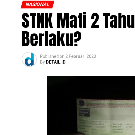
NASIONAL
STNK Mati 2 Tah
Berlaku?
Published
on
2 Februari 2023
By
DETAIL.ID