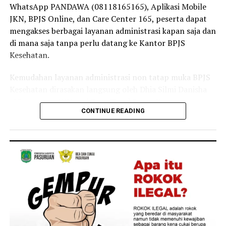
tanpa terkendala biaya,” ujar Linda.
WhatsApp PANDAWA (08118165165), Aplikasi Mobile
JKN, BPJS Online, dan Care Center 165, peserta dapat
Selain sebagai tenaga kesehatan, Linda juga merasakan
mengakses berbagai layanan administrasi kapan saja dan
langsung manfaat Program JKN dalam kehidupan
di mana saja tanpa perlu datang ke Kantor BPJS
keluarganya.
Kesehatan.
Menurutnya, ia bersama anggota keluarganya kerap
Kemudahan layanan administrasi non tatap muka BPJS
memanfaatkan layanan JKN untuk mendapatkan
Kesehatan dirasakan langsung oleh Dhia Silmi Danisha
pemeriksaan dan pengobatan ketika mengalami keluhan
(22), peserta JKN asal Desa Tegal Besar, Kecamatan
ringan, seperti batuk dan pilek.
CONTINUE READING
Kaliwates, Kabupaten Jember.
“Keluarga saya juga merasakan langsung manfaat
Ia mengatakan berbagai kanal layanan digital
Program JKN. Saat mengalami keluhan ringan seperti
membantunya mengurus kebutuhan administrasi
batuk atau pilek, kami dapat segera memeriksakan diri
kepesertaan secara praktis tanpa harus datang ke
dan memperoleh pelayanan kesehatan yang dibutuhkan.
Kantor BPJS Kesehatan.
Kehadiran Program JKN membuat kami merasa lebih
tenang karena tidak perlu khawatir terhadap biaya saat
“Saya baru tahu kalau banyak layanan administrasi JKN
membutuhkan pengobatan,” tuturnya.
ternyata bisa diakses lewat Aplikasi Mobile JKN setelah
dijelaskan oleh petugas BPJS Keliling. Sejak itu saya lebih
Pengalamannya melayani pasien sekaligus merasakan