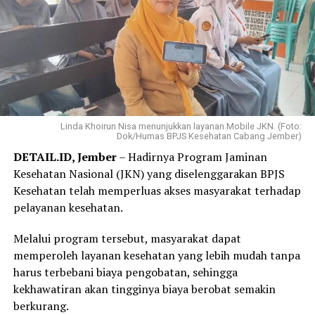
31 Juli 2026.
Elok mengaku hanya membutuhkan beberapa langkah
melalui WhatsApp PANDAWA untuk mendaftar
Program REHAB 3.0.
Menurutnya, proses yang sederhana dan tidak
mengharuskannya datang ke kantor BPJS Kesehatan
Linda Khoirun Nisa menunjukkan layanan Mobile JKN. (Foto:
Dok/Humas BPJS Kesehatan Cabang Jember)
membuat layanan tersebut lebih praktis dan mudah
DETAIL.ID, Jember
– Hadirnya Program Jaminan
diakses.
Kesehatan Nasional (JKN) yang diselenggarakan BPJS
“Saya langsung mendaftar Program REHAB 3.0 melalui
Kesehatan telah memperluas akses masyarakat terhadap
Aplikasi Mobile JKN dan prosesnya sangat mudah. Saya
pelayanan kesehatan.
tidak perlu datang ke kantor BPJS Kesehatan. Bagi saya,
Melalui program tersebut, masyarakat dapat
skema cicilan yang fleksibel benar-benar menjadi solusi
memperoleh layanan kesehatan yang lebih mudah tanpa
karena saya bisa mencicil tunggakan sesuai kemampuan.
harus terbebani biaya pengobatan, sehingga
Saya juga bersyukur pemerintah tetap hadir
kekhawatiran akan tingginya biaya berobat semakin
memberikan perlindungan kesehatan bagi masyarakat
berkurang.
yang membutuhkan,” katanya.