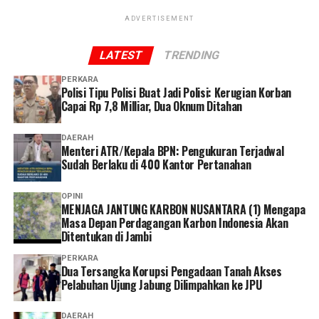
atau mengantre. Selama persyaratannya lengkap, semua
proses bisa dilakukan dengan cepat hanya dengan
ADVERTISEMENT
mengikuti petunjuk dari petugas,” ucap Dhia.
LATEST
TRENDING
Dhia menilai layanan administrasi non tatap muka
PERKARA
menjadi solusi yang memudahkan peserta dalam
Polisi Tipu Polisi Buat Jadi Polisi: Kerugian Korban
mengakses layanan BPJS Kesehatan.
Capai Rp 7,8 Milliar, Dua Oknum Ditahan
Selain lebih praktis dan menghemat waktu, menurutnya
DAERAH
Menteri ATR/Kepala BPN: Pengukuran Terjadwal
keberadaan berbagai kanal layanan digital memberikan
Sudah Berlaku di 400 Kantor Pertanahan
lebih banyak pilihan bagi peserta untuk mengurus
administrasi sesuai kebutuhan dan kondisi masing-
OPINI
masing.
MENJAGA JANTUNG KARBON NUSANTARA (1) Mengapa
Masa Depan Perdagangan Karbon Indonesia Akan
Ia pun menganggap kepesertaan JKN penting dimiliki
Ditentukan di Jambi
sebagai bentuk perlindungan kesehatan bagi diri sendiri
PERKARA
dan keluarga sekaligus mendukung keberlangsungan
Dua Tersangka Korupsi Pengadaan Tanah Akses
Pelabuhan Ujung Jabung Dilimpahkan ke JPU
Program JKN.
“Menurut saya, layanan non tatap muka ini sangat
DAERAH