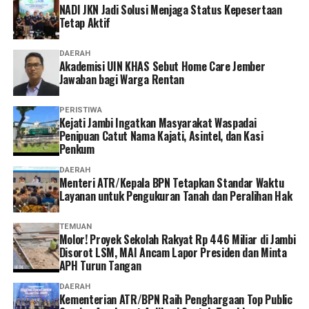
NADI JKN Jadi Solusi Menjaga Status Kepesertaan
memudahkan karena semua urusan administrasi bisa
Tetap Aktif
diakses cukup melalui handphone. Saya berharap ke
depannya layanannya terus dikembangkan agar semakin
DAERAH
mudah digunakan dan kendala teknis bisa semakin
Akademisi UIN KHAS Sebut Home Care Jember
Jawaban bagi Warga Rentan
diminimalkan. Dengan begitu, peserta bisa mengurus
administrasi dengan lebih cepat tanpa harus datang dan
PERISTIWA
mengantre di kantor,” tuturnya. (*)
‎Kejati Jambi Ingatkan Masyarakat Waspadai
Penipuan Catut Nama Kajati, Asintel, dan Kasi
Penkum
DAERAH
Menteri ATR/Kepala BPN Tetapkan Standar Waktu
Layanan untuk Pengukuran Tanah dan Peralihan Hak
TEMUAN
Molor! Proyek Sekolah Rakyat Rp 446 Miliar di Jambi
Disorot LSM, MAI Ancam Lapor Presiden dan Minta
APH Turun Tangan
DAERAH
Kementerian ATR/BPN Raih Penghargaan Top Public