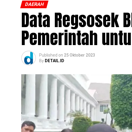
DAERAH
Data Regsosek B
Pemerintah unt
Published
on
25 Oktober 2023
By
DETAIL.ID