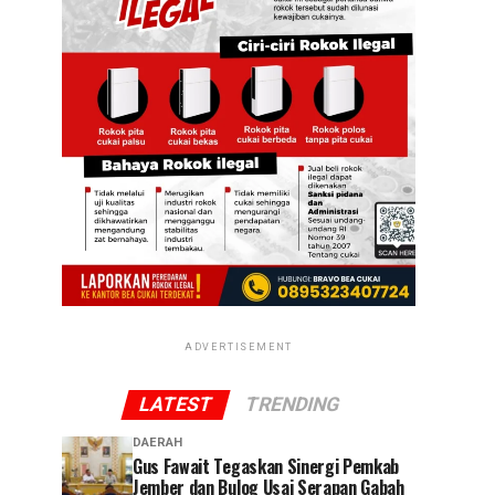
ADVERTISEMENT
LATEST
TRENDING
DAERAH
Gus Fawait Tegaskan Sinergi Pemkab
Jember dan Bulog Usai Serapan Gabah