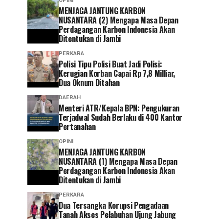
OPINI
MENJAGA JANTUNG KARBON
NUSANTARA (2) Mengapa Masa Depan
Perdagangan Karbon Indonesia Akan
Ditentukan di Jambi
PERKARA
Polisi Tipu Polisi Buat Jadi Polisi:
Kerugian Korban Capai Rp 7,8 Milliar,
Dua Oknum Ditahan
DAERAH
Menteri ATR/Kepala BPN: Pengukuran
Terjadwal Sudah Berlaku di 400 Kantor
Pertanahan
OPINI
MENJAGA JANTUNG KARBON
NUSANTARA (1) Mengapa Masa Depan
Perdagangan Karbon Indonesia Akan
Ditentukan di Jambi
PERKARA
Dua Tersangka Korupsi Pengadaan
Tanah Akses Pelabuhan Ujung Jabung