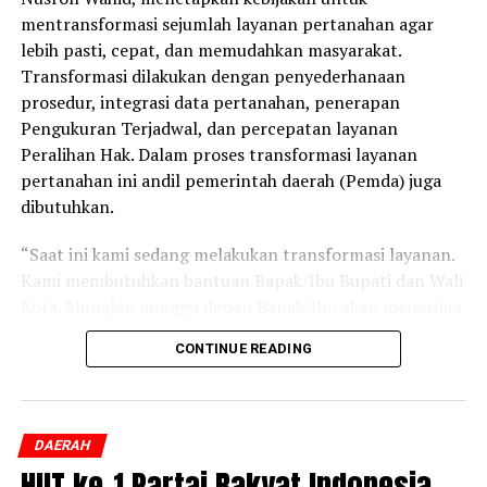
mentransformasi sejumlah layanan pertanahan agar
lebih pasti, cepat, dan memudahkan masyarakat.
Transformasi dilakukan dengan penyederhanaan
prosedur, integrasi data pertanahan, penerapan
Pengukuran Terjadwal, dan percepatan layanan
Peralihan Hak. Dalam proses transformasi layanan
pertanahan ini andil pemerintah daerah (Pemda) juga
dibutuhkan.
“Saat ini kami sedang melakukan transformasi layanan.
Kami membutuhkan bantuan Bapak/Ibu Bupati dan Wali
Kota. Mungkin minggu depan Bapak/Ibu akan menerima
Surat Edaran Bersama Kemendagri dan ATR/BPN terkait
CONTINUE READING
Pengukuran Terjadwal sama Peralihan Hak. Kita ingin
semua layanan yang kita berikan memudahkan
masyarakat,” ujar Menteri Nusron dalam Rapat
Koordinasi (Rakor) Program Kebijakan Pertanahan dan
DAERAH
Tata Ruang di Provinsi Nusa Tenggara Timur (NTT),
HUT ke-1 Partai Rakyat Indonesia,