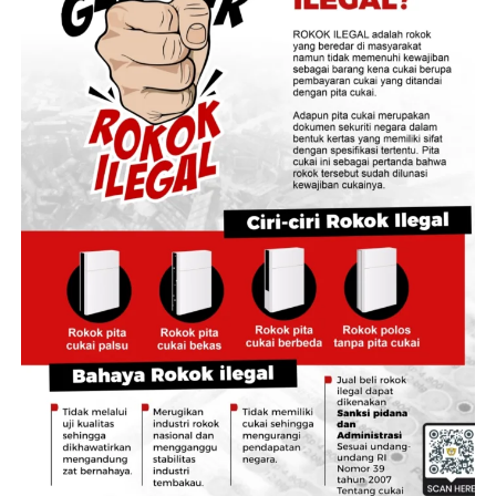
Direktur Pengadaan Bulog RI, Prihasto Setyanto,
menyampaikan bahwa tingginya angka penyerapan
gabah di kawasan lumbung pangan ini menunjukkan
kuatnya koordinasi antarinstansi di daerah.
“Capaian ini menjadi bukti sinergi yang baik antara
Bulog, Pemerintah Kabupaten Jember, dan seluruh
pemangku kepentingan dalam mendukung
kesejahteraan petani sekaligus menjaga ketersediaan
stok pangan,” kata Prihasto.
Masuknya pasokan gabah ke gudang-gudang Bulog
secara masif dinilai efektif mencegah penurunan harga
gabah kering panen di tingkat petani yang kerap terjadi
saat pasokan melimpah.
Merespons paparan tersebut, Bupati Jember
Muhammad Fawait menegaskan bahwa kepastian pasar
bagi hasil tani warga menjadi prioritas pemerintah