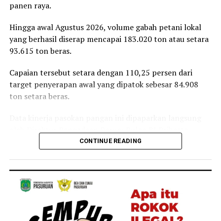
panen raya.
Reporter:
Juan Ambarita
Hingga awal Agustus 2026, volume gabah petani lokal
yang berhasil diserap mencapai 183.020 ton atau setara
93.615 ton beras.
Capaian tersebut setara dengan 110,25 persen dari
target penyerapan awal yang dipatok sebesar 84.908
ton setara beras.
Data kinerja pasokan pangan ini dipaparkan langsung
oleh Direktur Pengadaan Perum Bulog RI Prihasto
Setyanto saat beraudiensi dengan Bupati Jember
CONTINUE READING
Muhammad Fawait di Jember, Rabu, 5 Agustus 2026.
Pertemuan tersebut membahas langkah strategis
penstabilan harga di tingkat produsen, pengelolaan
cadangan beras, hingga skema perlindungan
pendapatan petani lokal.