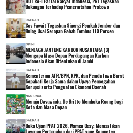
HUT ke-1 Partai Rakyat Indonesia, PRI Tegaskan
Dukungan terhadap Pemerintahan Prabowo
DAERAH
Gus Fawait Tegaskan Sinergi Pemkab Jember dan
Bulog Usai Serapan Gabah Tembus 110 Persen
OPINI
MENJAGA JANTUNG KARBON NUSANTARA (3)
Mengapa Masa Depan Perdagangan Karbon
Indonesia Akan Ditentukan di Jambi
DAERAH
Kementerian ATR/BPN, KPK, dan Pemda Jawa Barat
Sepakati Kerja Sama dalam Upaya Pencegahan
Korupsi serta Penguatan Ekonomi Daerah
NASIONAL
Menuju Dasawindu, De Britto Membuka Ruang bagi
Kota dan Masa Depan
DAERAH
Buka Ujian PPAT 2026, Wamen Ossy: Memastikan
Layanan Pertanahan dari PPAT yang Kompeten,