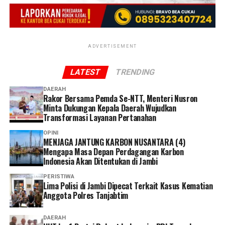
daerah dalam menjaga pilar ekonomi perdesaan.
“Kami berkomitmen terus memperkuat koordinasi
bersama Bulog untuk mendukung ketahanan pangan
ADVERTISEMENT
dan meningkatkan kesejahteraan petani,” tutur Gus
Fawait.
LATEST
TRENDING
DAERAH
Rakor Bersama Pemda Se-NTT, Menteri Nusron
Minta Dukungan Kepala Daerah Wujudkan
Transformasi Layanan Pertanahan
OPINI
MENJAGA JANTUNG KARBON NUSANTARA (4)
Mengapa Masa Depan Perdagangan Karbon
Indonesia Akan Ditentukan di Jambi
PERISTIWA
Lima Polisi di Jambi Dipecat Terkait Kasus Kematian
Anggota Polres Tanjabtim
DAERAH