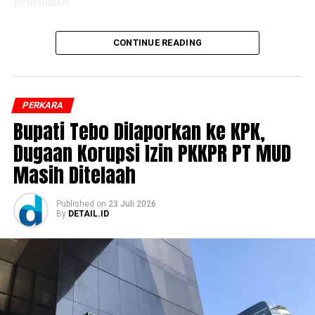
penyidikan.
‎”Setelah melalui mekanisme penyelidikan, pada Jumat
CONTINUE READING
lalu status perkara ditingkatkan ke tahap penyidikan.
Selanjutnya dilakukan pemeriksaan saksi, pengumpulan
alat bukti, serta gelar perkara,” kata Erlan.
PERKARA
‎Hasil gelar perkara tersebut menetapkan 6 orang
Bupati Tebo Dilaporkan ke KPK,
sebagai tersangka. Menurut Erlan, masing-masing
Dugaan Korupsi Izin PKKPR PT MUD
tersangka memiliki peran yang berbeda dalam kasus
Masih Ditelaah
yang menewaskan Brigadir EWS tersebut.
‎Kasua ini mendapat asistensi dari Itwasum Polri,
Published
on
23 Juli 2026
By
DETAIL.ID
Divpropam Polri, dan Bareskrim Polri. Pendampingan
disebut dilakukan guna mengawasi jalannya penyidikan
agar berlangsung profesional, transparan, dan
akuntabel. Kabid Humas pun menekankan komitmen
Polda Jambi dalam mengusut tuntas perkara tersebut
tanpa pandang bulu.