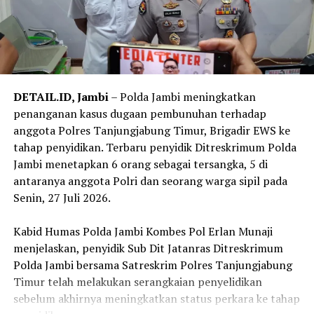
Undang Pemberantasan Tindak Pidana Korupsi, dengan
ancaman pasal primair maupun subsidiair sesuai hasil
penyidikan.
‎Kata Noly, setelah Tahap II Jaksa Penuntut Umum
Kejaksaan Negeri Tanjungjabung Timur akan menyusun
DETAIL.ID, Jambi
– Polda Jambi meningkatkan
surat dakwaan dan segera melimpahkan perkara
penanganan kasus dugaan pembunuhan terhadap
tersebut ke Pengadilan Tindak Pidana Korupsi pada
anggota Polres Tanjungjabung Timur, Brigadir EWS ke
Pengadilan Negeri Jambi untuk menjalani proses
tahap penyidikan. Terbaru penyidik Ditreskrimum Polda
persidangan.
Jambi menetapkan 6 orang sebagai tersangka, 5 di
antaranya anggota Polri dan seorang warga sipil pada
Reporter:
Juan Ambarita
Senin, 27 Juli 2026.
‎Kabid Humas Polda Jambi Kombes Pol Erlan Munaji
menjelaskan, penyidik Sub Dit Jatanras Ditreskrimum
Polda Jambi bersama Satreskrim Polres Tanjungjabung
Timur telah melakukan serangkaian penyelidikan
sebelum akhirnya meningkatkan status perkara ke tahap