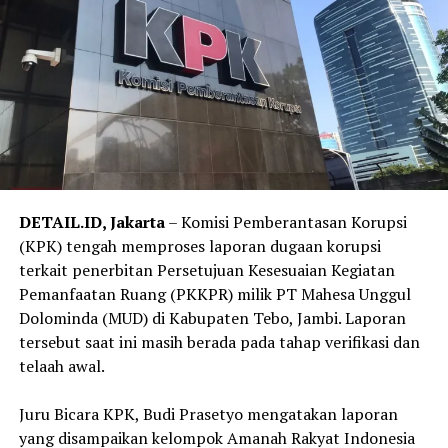
‎”Kapolda menegaskan proses penanganan perkara ini
dilakukan secara profesional, transparan, dan akuntabel.
Siapa pun yang terbukti terlibat akan diproses sesuai
hukum dan aturan yang berlaku,” ujar Erlan.
‎Hingga kini, penyidik Ditreskrimum dan Bidpropam
Polda Jambi masih terus mendalami perkara, termasuk
mengungkap secara rinci peran masing-masing
DETAIL.ID, Jakarta
– Komisi Pemberantasan Korupsi
tersangka serta melengkapi alat bukti untuk
(KPK) tengah memproses laporan dugaan korupsi
kepentingan proses hukum selanjutnya.
terkait penerbitan Persetujuan Kesesuaian Kegiatan
Pemanfaatan Ruang (PKKPR) milik PT Mahesa Unggul
‎Kasus ini menjadi perhatian publik karena korban
Dolominda (MUD) di Kabupaten Tebo, Jambi. Laporan
merupakan anggota Polri yang diduga tewas akibat
tersebut saat ini masih berada pada tahap verifikasi dan
tindak penganiayaan.
telaah awal.
Reporter:
Juan Ambarita
‎Juru Bicara KPK, Budi Prasetyo mengatakan laporan
yang disampaikan kelompok Amanah Rakyat Indonesia