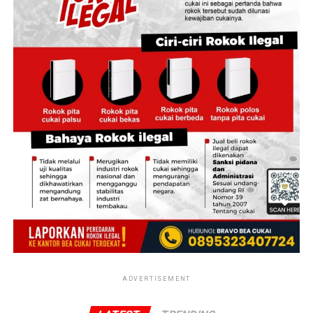
‎Laporan yang diajukan AMATIR turut menyeret nama
sejumlah pejabat daerah, yakni Gubernur Jambi Al Haris,
Bupati Tebo Agus Rubiyanto, Kepala DPMPTSP
Kabupaten Tebo, Kepala Dinas Lingkungan Hidup dan
Perhubungan Kabupaten Tebo, serta Direktur Utama PT
Mahesa Unggul Dolominda.
‎Ketua Umum AMATIR, Nardo Pasaribu, mengungkapkan
pihaknya menemukan dugaan kejanggalan dalam proses
penerbitan PKKPR Nomor 27022610311509001 atas
nama PT Mahesa Unggul Dolominda.
‎Menurutnya, PKKPR tersebut diterbitkan pada 27
Februari 2026 atau hanya berselang sekitar dua bulan
sejak terbitnya Pertimbangan Teknis (Pertek) Badan
Pertanahan Nasional (BPN) pada 18 Desember 2025.
ADVERTISEMENT
‎”Tidak mungkin bagi BPN Kabupaten Tebo melakukan