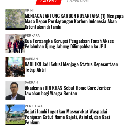
LATEST
TRENDING
peninjauan dan analisis tata ruang di lapangan dalam
waktu yang sangat singkat, kecuali prosedur lapangan
OPINI
MENJAGA JANTUNG KARBON NUSANTARA (1) Mengapa
tersebut diabaikan,” ujar Nardo.
Masa Depan Perdagangan Karbon Indonesia Akan
Ditentukan di Jambi
‎Atas dasar itu, AMATIR mendesak KPK segera
meningkatkan penanganan laporan tersebut ke tahap
PERKARA
Dua Tersangka Korupsi Pengadaan Tanah Akses
penyelidikan dengan memanggil seluruh pihak yang
Pelabuhan Ujung Jabung Dilimpahkan ke JPU
telah dilaporkan.
DAERAH
‎”Kami meminta KPK memeriksa dan meminta
NADI JKN Jadi Solusi Menjaga Status Kepesertaan
Tetap Aktif
keterangan dari pihak-pihak yang diduga terlibat dalam
proses penerbitan izin tersebut untuk mengungkap
DAERAH
praktik persekongkolan koruptif ini,” ujarnya. (*)
Akademisi UIN KHAS Sebut Home Care Jember
Jawaban bagi Warga Rentan
PERISTIWA
‎Kejati Jambi Ingatkan Masyarakat Waspadai
Penipuan Catut Nama Kajati, Asintel, dan Kasi
Penkum