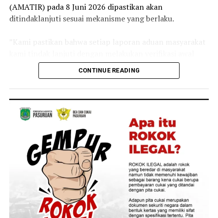
(AMATIR) pada 8 Juni 2026 dipastikan akan
ditindaklanjuti sesuai mekanisme yang berlaku.
‎”Kami pastikan bahwa setiap laporan aduan masyarakat
kami tindak lanjuti dengan melakukan verifikasi awal
apakah informasi dan data awal yang disampaikan
CONTINUE READING
tersebut valid atau tidak,” ujar Budi, Rabu lalu 15 Juli
2026.
‎Selain melakukan verifikasi, KPK juga akan
mengumpulkan bahan keterangan (pulbaket) untuk
melengkapi informasi dan bukti awal yang disampaikan
pelapor.
‎”KPK secara proaktif juga akan melakukan pulbaket
(pengumpulan bahan keterangan tambahan) sehingga
laporan aduan masyarakat ini menjadi lebih lengkap,”
katanya.