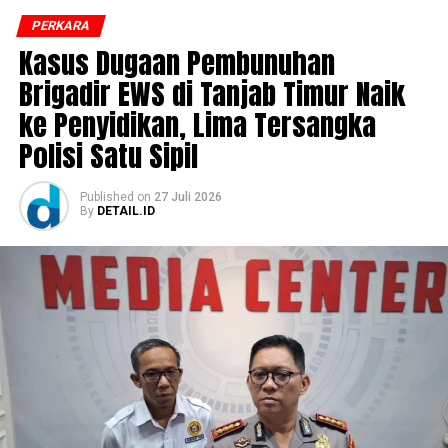
pemberitahuan bahwa berkas perkara kedua tersangka
PERKARA
telah dinyatakan lengkap (P-21) oleh Jaksa Penuntut
Kasus Dugaan Pembunuhan
Umum.
Brigadir EWS di Tanjab Timur Naik
ke Penyidikan, Lima Tersangka
‎”Usai proses Tahap II, kedua tersangka langsung ditahan
selama 20 hari, terhitung sejak 4 Agustus hingga 23
Polisi Satu Sipil
Agustus 2026, di Lembaga Pemasyarakatan Jambi untuk
kepentingan proses penuntutan,” ujar Kasipenkum
Published
on
27 Juli 2026
Kejati Jambi, Noly Wijaya.
By
DETAIL.ID
‎Adapun kasus ini berkaitan dengan dugaan korupsi
dalam pengadaan tanah pembangunan akses jalan
menuju Pelabuhan Ujung Jabung pada Dinas Pekerjaan
Umum dan Penataan Ruang (PUPR) Provinsi Jambi
Tahun Anggaran 2019–2023.
‎Kedua tersangka didakwa melanggar ketentuan tindak
pidana korupsi sebagaimana diatur dalam Undang-