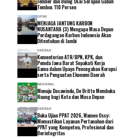
Jember dan Bulog Usai Serapan Gabah
Tembus 110 Persen
OPINI
MENJAGA JANTUNG KARBON
NUSANTARA (3) Mengapa Masa Depan
Perdagangan Karbon Indonesia Akan
Ditentukan di Jambi
DAERAH
Kementerian ATR/BPN, KPK, dan
Pemda Jawa Barat Sepakati Kerja
Sama dalam Upaya Pencegahan Korupsi
serta Penguatan Ekonomi Daerah
NASIONAL
Menuju Dasawindu, De Britto Membuka
Ruang bagi Kota dan Masa Depan
DAERAH
Buka Ujian PPAT 2026, Wamen Ossy:
Memastikan Layanan Pertanahan dari
PPAT yang Kompeten, Profesional dan
Berintegritas