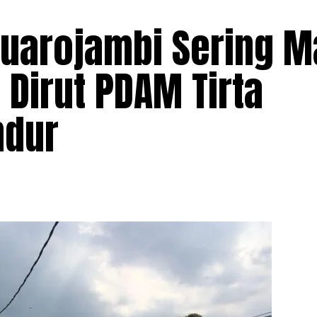
Muarojambi Sering M
Dirut PDAM Tirta
ndur