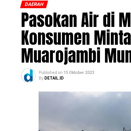
DAERAH
Pasokan Air di 
Konsumen Minta 
Muarojambi Mu
Published
on
15 Oktober 2023
By
DETAIL.ID