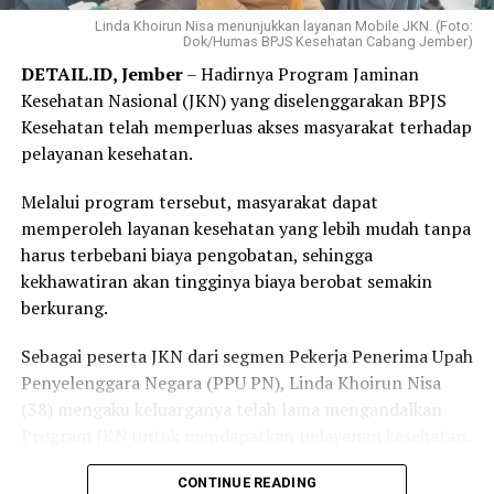
mengharuskannya datang ke kantor BPJS Kesehatan
Linda Khoirun Nisa menunjukkan layanan Mobile JKN. (Foto:
Dok/Humas BPJS Kesehatan Cabang Jember)
membuat layanan tersebut lebih praktis dan mudah
DETAIL.ID, Jember
– Hadirnya Program Jaminan
diakses.
Kesehatan Nasional (JKN) yang diselenggarakan BPJS
“Saya langsung mendaftar Program REHAB 3.0 melalui
Kesehatan telah memperluas akses masyarakat terhadap
Aplikasi Mobile JKN dan prosesnya sangat mudah. Saya
pelayanan kesehatan.
tidak perlu datang ke kantor BPJS Kesehatan. Bagi saya,
Melalui program tersebut, masyarakat dapat
skema cicilan yang fleksibel benar-benar menjadi solusi
memperoleh layanan kesehatan yang lebih mudah tanpa
karena saya bisa mencicil tunggakan sesuai kemampuan.
harus terbebani biaya pengobatan, sehingga
Saya juga bersyukur pemerintah tetap hadir
kekhawatiran akan tingginya biaya berobat semakin
memberikan perlindungan kesehatan bagi masyarakat
berkurang.
yang membutuhkan,” katanya.
Sebagai peserta JKN dari segmen Pekerja Penerima Upah
Elok mengaku sangat terbantu dengan kehadiran BPJS
Penyelenggara Negara (PPU PN), Linda Khoirun Nisa
Keliling di desanya.
(38) mengaku keluarganya telah lama mengandalkan
Ia datang untuk memastikan status kepesertaan JKN
Program JKN untuk mendapatkan pelayanan kesehatan.
sekaligus berkonsultasi mengenai mekanisme
Bersama suami dan kedua anaknya, ia merasakan
CONTINUE READING
pembayaran iuran dan pendaftaran Program REHAB.