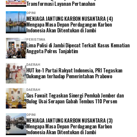
Transformasi Layanan Pertanahan
Selain lebih praktis dan menghemat waktu, menurutnya
OPINI
keberadaan berbagai kanal layanan digital memberikan
MENJAGA JANTUNG KARBON NUSANTARA (4)
Mengapa Masa Depan Perdagangan Karbon
lebih banyak pilihan bagi peserta untuk mengurus
Indonesia Akan Ditentukan di Jambi
administrasi sesuai kebutuhan dan kondisi masing-
masing.
PERISTIWA
Lima Polisi di Jambi Dipecat Terkait Kasus Kematian
Anggota Polres Tanjabtim
Ia pun menganggap kepesertaan JKN penting dimiliki
sebagai bentuk perlindungan kesehatan bagi diri sendiri
DAERAH
dan keluarga sekaligus mendukung keberlangsungan
HUT ke-1 Partai Rakyat Indonesia, PRI Tegaskan
Program JKN.
Dukungan terhadap Pemerintahan Prabowo
“Menurut saya, layanan non tatap muka ini sangat
DAERAH
Gus Fawait Tegaskan Sinergi Pemkab Jember dan
memudahkan karena semua urusan administrasi bisa
Bulog Usai Serapan Gabah Tembus 110 Persen
diakses cukup melalui handphone. Saya berharap ke
depannya layanannya terus dikembangkan agar semakin
OPINI
mudah digunakan dan kendala teknis bisa semakin
MENJAGA JANTUNG KARBON NUSANTARA (3)
diminimalkan. Dengan begitu, peserta bisa mengurus
Mengapa Masa Depan Perdagangan Karbon
Indonesia Akan Ditentukan di Jambi
administrasi dengan lebih cepat tanpa harus datang dan