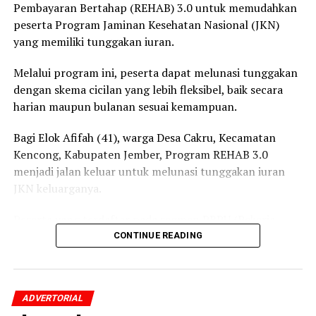
Pembayaran Bertahap (REHAB) 3.0 untuk memudahkan
peserta Program Jaminan Kesehatan Nasional (JKN)
yang memiliki tunggakan iuran.
Melalui program ini, peserta dapat melunasi tunggakan
dengan skema cicilan yang lebih fleksibel, baik secara
harian maupun bulanan sesuai kemampuan.
Bagi Elok Afifah (41), warga Desa Cakru, Kecamatan
Kencong, Kabupaten Jember, Program REHAB 3.0
menjadi jalan keluar untuk melunasi tunggakan iuran
JKN keluarganya.
Peserta yang terdaftar pada segmen PBPU (Pekerja
Bukan Penerima Upah) dan BP (Bukan Pekerja)
CONTINUE READING
Pemerintah Daerah itu mengaku awalnya belum
mengetahui adanya program tersebut.
ADVERTORIAL
Setelah mendapatkan penjelasan dari petugas BPJS