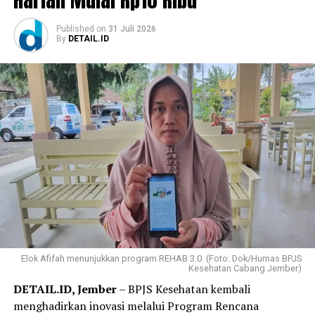
Published
on
31 Juli 2026
By
DETAIL.ID
Elok Afifah menunjukkan program REHAB 3.0. (Foto: Dok/Humas BPJS
Kesehatan Cabang Jember)
DETAIL.ID, Jember
– BPJS Kesehatan kembali
menghadirkan inovasi melalui Program Rencana