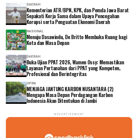
mengantre di kantor,” tuturnya. (*)
DAERAH
Kementerian ATR/BPN, KPK, dan Pemda Jawa Barat
Sepakati Kerja Sama dalam Upaya Pencegahan
Korupsi serta Penguatan Ekonomi Daerah
NASIONAL
Menuju Dasawindu, De Britto Membuka Ruang bagi
Kota dan Masa Depan
DAERAH
Buka Ujian PPAT 2026, Wamen Ossy: Memastikan
Layanan Pertanahan dari PPAT yang Kompeten,
Profesional dan Berintegritas
OPINI
MENJAGA JANTUNG KARBON NUSANTARA (2)
Mengapa Masa Depan Perdagangan Karbon
Indonesia Akan Ditentukan di Jambi
ADVERTISEMENT