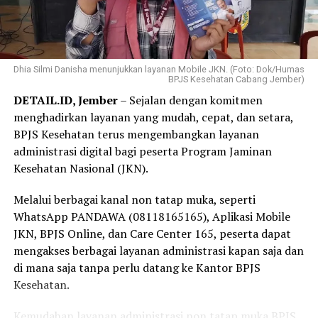
aktif memberikan rasa tenang ketika harus mengakses
Pengalaman tersebut semakin menguatkan
layanan kesehatan.
keyakinannya bahwa Program JKN berperan penting
dalam memastikan masyarakat memperoleh akses
“Menurut saya, jangan menunggu sampai sakit baru
pelayanan kesehatan tanpa terkendala biaya.
Dhia Silmi Danisha menunjukkan layanan Mobile JKN. (Foto: Dok/Humas
mengurus kepesertaan JKN. Selagi ada kemudahan
BPJS Kesehatan Cabang Jember)
melalui Program REHAB 3.0, manfaatkan kesempatan
“Selama bertugas di puskesmas, saya sering menjumpai
DETAIL.ID, Jember
– Sejalan dengan komitmen
ini untuk melunasi tunggakan secara bertahap. Dengan
pasien yang dapat memperoleh pemeriksaan,
menghadirkan layanan yang mudah, cepat, dan setara,
kepesertaan JKN yang tetap aktif, kita dan keluarga bisa
pengobatan, hingga rujukan sesuai kebutuhan karena
BPJS Kesehatan terus mengembangkan layanan
merasa lebih tenang karena perlindungan kesehatan
menjadi peserta JKN. Pengalaman itu membuat saya
administrasi digital bagi peserta Program Jaminan
sudah siap digunakan kapan pun dibutuhkan,” tuturnya.
semakin yakin bahwa Program JKN memiliki manfaat
Kesehatan Nasional (JKN).
yang sangat besar, terutama dalam memastikan
masyarakat tetap dapat mengakses layanan kesehatan
Melalui berbagai kanal non tatap muka, seperti
tanpa terkendala biaya,” ujar Linda.
WhatsApp PANDAWA (08118165165), Aplikasi Mobile
JKN, BPJS Online, dan Care Center 165, peserta dapat
Selain sebagai tenaga kesehatan, Linda juga merasakan
mengakses berbagai layanan administrasi kapan saja dan
langsung manfaat Program JKN dalam kehidupan
di mana saja tanpa perlu datang ke Kantor BPJS
keluarganya.
Kesehatan.
Menurutnya, ia bersama anggota keluarganya kerap
Kemudahan layanan administrasi non tatap muka BPJS