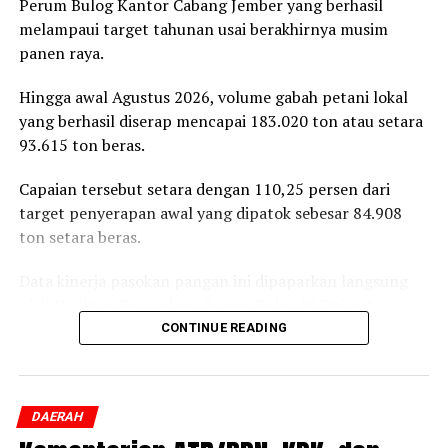
Perum Bulog Kantor Cabang Jember yang berhasil
melampaui target tahunan usai berakhirnya musim
panen raya.
Hingga awal Agustus 2026, volume gabah petani lokal
yang berhasil diserap mencapai 183.020 ton atau setara
93.615 ton beras.
Capaian tersebut setara dengan 110,25 persen dari
target penyerapan awal yang dipatok sebesar 84.908
ton setara beras.
Data kinerja pasokan pangan ini dipaparkan langsung
oleh Direktur Pengadaan Perum Bulog RI Prihasto
Setyanto saat beraudiensi dengan Bupati Jember
CONTINUE READING
Muhammad Fawait di Jember, Rabu, 5 Agustus 2026.
Pertemuan tersebut membahas langkah strategis
DAERAH
penstabilan harga di tingkat produsen, pengelolaan
cadangan beras, hingga skema perlindungan