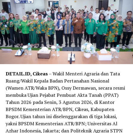
(NOP); Integrasi Layanan Pertanahan dengan Mal
Pelayanan Publik; Percepatan Pendaftaran Tanah;
Percepatan Rencana Detail Tata Ruang (RDTR)
Terintegrasi dalam Online Single Submission (OSS);
Sensus Pertanahan Berbasis Geospasial; Integrasi
Kawasan Pertanian Pangan Berkelanjutan/Lahan
Pertanian Pangan Berkelanjutan (KP2B/LP2B) dalam
RTRW; Optimalisasi Peran Gugus Tugas Reforma Agraria
(GTRA); Pengembangan dan Pemanfaatan Zona Nilai
Tanah (ZNT); serta Konsolidasi Tanah untuk
DETAIL.ID, Cikeas
– Wakil Menteri Agraria dan Tata
Pembangunan Daerah.
Ruang/Wakil Kepala Badan Pertanahan Nasional
“Provinsi Jawa Barat merupakan provinsi pertama di
(Wamen ATR/Waka BPN), Ossy Dermawan, secara resmi
Pulau Jawa setelah sebelumnya kami melaksanakan
membuka Ujian Pejabat Pembuat Akta Tanah (PPAT)
program ini di Sulawesi dan Lampung. Dengan
Tahun 2026 pada Senin, 3 Agustus 2026, di Kantor
kebutuhan yang beragam dan saling berkaitan, Jawa
BPSDM Kementerian ATR/BPN, Cikeas, Kabupaten
Barat sangat tepat menjadi ruang kolaborasi untuk
Bogor. Ujian tahun ini diselenggarakan di tiga lokasi,
penguatan ekonomi daerah, kepastian hukum
yakni BPSDM Kementerian ATR/BPN; Universitas Al
pertanahan dan tata ruang, serta pencegahan korupsi,”
Azhar Indonesia, Jakarta; dan Politeknik Agraria STPN