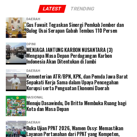
pencegahan korupsi melalui implementasi MCSP;
IPPAT (Ikatan PPAT) agar lebih objektif dan
LATEST
TRENDING
meningkatkan sinergi dalam pengelolaan pertanahan
proporsional,” tutur Wamen Ossy.
dan tata ruang; mendorong implementasi sembilan
DAERAH
Gus Fawait Tegaskan Sinergi Pemkab Jember dan
Ujian PPAT tahun 2026 akan berlangsung pada tanggal
paket kerja sama sesuai potensi masing-masing daerah;
Bulog Usai Serapan Gabah Tembus 110 Persen
yang berbeda-beda tergantung lokasi penyelenggaraan.
memperkuat koordinasi antara Pemda, Kementerian
Di BPSDM Kementerian ATR/BPN, ujian akan
ATR/BPN, dan KPK; serta menindaklanjuti komitmen
OPINI
berlangsung pada 3-5 Agustus dan diikuti oleh 2.482
kerja sama melalui program kolaboratif dan aksi nyata
MENJAGA JANTUNG KARBON NUSANTARA (3)
peserta. Kemudian, di Universitas Al-Azhar Indonesia,
secara transparan dan juga akuntabel. (*)
Mengapa Masa Depan Perdagangan Karbon
Indonesia Akan Ditentukan di Jambi
Jakarta, ujian akan diikuti oleh 2.397 orang pada 11-13
Agustus 2026, sedangkan di Politeknik Agraria STPN,
DAERAH
D.I. Yogyakarta diikuti 3.007 orang pada 18-20 Agustus
Kementerian ATR/BPN, KPK, dan Pemda Jawa Barat
Sepakati Kerja Sama dalam Upaya Pencegahan
2026.
Korupsi serta Penguatan Ekonomi Daerah
Dalam acara Pembukaan Ujian PPAT Tahun 2026 ini,
NASIONAL
Menuju Dasawindu, De Britto Membuka Ruang bagi
Wamen Ossy turut didampingi oleh Kepala BPSDM,
Kota dan Masa Depan
Agustyarsyah; Direktur Pengaturan Pendaftaran Tanah
dan Ruang, PPAT dan Mitra Kerja, Ana Anida; serta
DAERAH
Ketua Umum IPPAT, Hapendi Harahap. Acara
Buka Ujian PPAT 2026, Wamen Ossy: Memastikan
pembukaan juga disaksikan oleh sejumlah jajaran IPPAT
Layanan Pertanahan dari PPAT yang Kompeten,