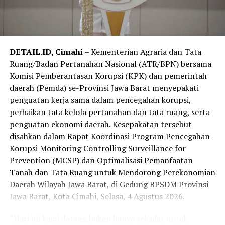
Muhammad Fawait menegaskan bahwa kepastian pasar
bagi hasil tani warga menjadi prioritas pemerintah
daerah dalam menjaga pilar ekonomi perdesaan.
DETAIL.ID, Cimahi
– Kementerian Agraria dan Tata
“Kami berkomitmen terus memperkuat koordinasi
Ruang/Badan Pertanahan Nasional (ATR/BPN) bersama
bersama Bulog untuk mendukung ketahanan pangan
Komisi Pemberantasan Korupsi (KPK) dan pemerintah
dan meningkatkan kesejahteraan petani,” tutur Gus
daerah (Pemda) se-Provinsi Jawa Barat menyepakati
Fawait.
penguatan kerja sama dalam pencegahan korupsi,
perbaikan tata kelola pertanahan dan tata ruang, serta
penguatan ekonomi daerah. Kesepakatan tersebut
disahkan dalam Rapat Koordinasi Program Pencegahan
Korupsi Monitoring Controlling Surveillance for
Prevention (MCSP) dan Optimalisasi Pemanfaatan
Tanah dan Tata Ruang untuk Mendorong Perekonomian
Daerah Wilayah Jawa Barat, di Gedung BPSDM Provinsi
Jawa Barat, Kota Cimahi, Selasa, 4 Agustus 2026.
“Hari ini kami datang bukan hanya sekadar untuk