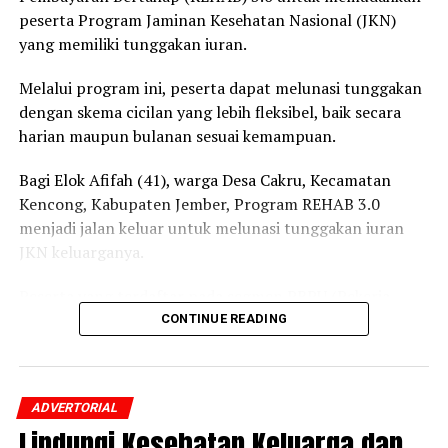
peserta Program Jaminan Kesehatan Nasional (JKN)
yang memiliki tunggakan iuran.
Melalui program ini, peserta dapat melunasi tunggakan
dengan skema cicilan yang lebih fleksibel, baik secara
harian maupun bulanan sesuai kemampuan.
Bagi Elok Afifah (41), warga Desa Cakru, Kecamatan
Kencong, Kabupaten Jember, Program REHAB 3.0
menjadi jalan keluar untuk melunasi tunggakan iuran
JKN keluarganya.
Peserta yang terdaftar pada segmen PBPU (Pekerja
Bukan Penerima Upah) dan BP (Bukan Pekerja)
CONTINUE READING
Pemerintah Daerah itu mengaku awalnya belum
mengetahui adanya program tersebut.
ADVERTORIAL
Setelah mendapatkan penjelasan dari petugas BPJS
Lindungi Kesehatan Keluarga dan
Kesehatan mengenai skema cicilan dan prosedur