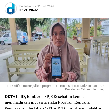
Published
on
31 Juli 2026
By
DETAIL.ID
Elok Afifah menunjukkan program REHAB 3.0. (Foto: Dok/Humas BPJS
Kesehatan Cabang Jember)
DETAIL.ID, Jember
– BPJS Kesehatan kembali
menghadirkan inovasi melalui Program Rencana
Pembayaran Bertahap (REHAB) 3.0 untuk memudahkan