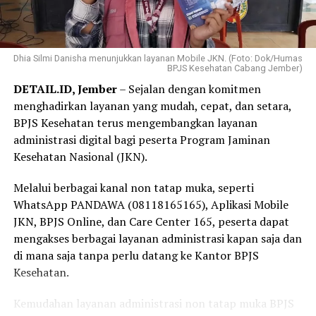
layanan kesehatan.
keyakinannya bahwa Program JKN berperan penting
dalam memastikan masyarakat memperoleh akses
“Menurut saya, jangan menunggu sampai sakit baru
pelayanan kesehatan tanpa terkendala biaya.
Dhia Silmi Danisha menunjukkan layanan Mobile JKN. (Foto: Dok/Humas
mengurus kepesertaan JKN. Selagi ada kemudahan
BPJS Kesehatan Cabang Jember)
melalui Program REHAB 3.0, manfaatkan kesempatan
“Selama bertugas di puskesmas, saya sering menjumpai
DETAIL.ID, Jember
– Sejalan dengan komitmen
ini untuk melunasi tunggakan secara bertahap. Dengan
pasien yang dapat memperoleh pemeriksaan,
menghadirkan layanan yang mudah, cepat, dan setara,
kepesertaan JKN yang tetap aktif, kita dan keluarga bisa
pengobatan, hingga rujukan sesuai kebutuhan karena
BPJS Kesehatan terus mengembangkan layanan
merasa lebih tenang karena perlindungan kesehatan
menjadi peserta JKN. Pengalaman itu membuat saya
administrasi digital bagi peserta Program Jaminan
sudah siap digunakan kapan pun dibutuhkan,” tuturnya.
semakin yakin bahwa Program JKN memiliki manfaat
Kesehatan Nasional (JKN).
yang sangat besar, terutama dalam memastikan
masyarakat tetap dapat mengakses layanan kesehatan
Melalui berbagai kanal non tatap muka, seperti
tanpa terkendala biaya,” ujar Linda.
WhatsApp PANDAWA (08118165165), Aplikasi Mobile
JKN, BPJS Online, dan Care Center 165, peserta dapat
Selain sebagai tenaga kesehatan, Linda juga merasakan
mengakses berbagai layanan administrasi kapan saja dan
langsung manfaat Program JKN dalam kehidupan
di mana saja tanpa perlu datang ke Kantor BPJS
keluarganya.
Kesehatan.
Menurutnya, ia bersama anggota keluarganya kerap
Kemudahan layanan administrasi non tatap muka BPJS
memanfaatkan layanan JKN untuk mendapatkan