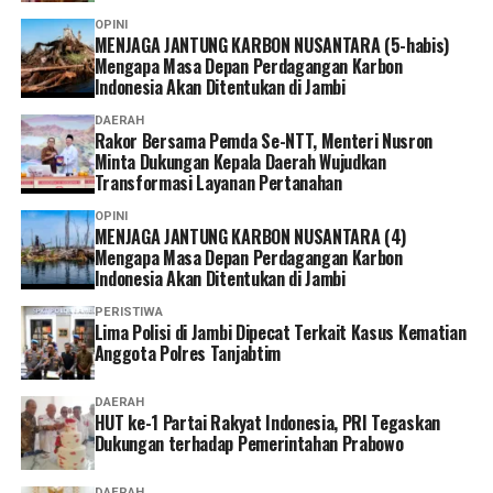
Selain lebih praktis dan menghemat waktu, menurutnya
OPINI
MENJAGA JANTUNG KARBON NUSANTARA (5-habis)
keberadaan berbagai kanal layanan digital memberikan
Mengapa Masa Depan Perdagangan Karbon
lebih banyak pilihan bagi peserta untuk mengurus
Indonesia Akan Ditentukan di Jambi
administrasi sesuai kebutuhan dan kondisi masing-
DAERAH
masing.
Rakor Bersama Pemda Se-NTT, Menteri Nusron
Minta Dukungan Kepala Daerah Wujudkan
Ia pun menganggap kepesertaan JKN penting dimiliki
Transformasi Layanan Pertanahan
sebagai bentuk perlindungan kesehatan bagi diri sendiri
OPINI
dan keluarga sekaligus mendukung keberlangsungan
MENJAGA JANTUNG KARBON NUSANTARA (4)
Program JKN.
Mengapa Masa Depan Perdagangan Karbon
Indonesia Akan Ditentukan di Jambi
“Menurut saya, layanan non tatap muka ini sangat
PERISTIWA
memudahkan karena semua urusan administrasi bisa
Lima Polisi di Jambi Dipecat Terkait Kasus Kematian
Anggota Polres Tanjabtim
diakses cukup melalui handphone. Saya berharap ke
depannya layanannya terus dikembangkan agar semakin
DAERAH
mudah digunakan dan kendala teknis bisa semakin
HUT ke-1 Partai Rakyat Indonesia, PRI Tegaskan
diminimalkan. Dengan begitu, peserta bisa mengurus
Dukungan terhadap Pemerintahan Prabowo
administrasi dengan lebih cepat tanpa harus datang dan
mengantre di kantor,” tuturnya. (*)
DAERAH