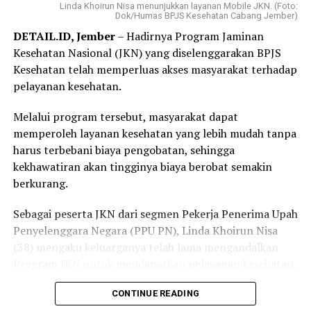
mengharuskannya datang ke kantor BPJS Kesehatan
Linda Khoirun Nisa menunjukkan layanan Mobile JKN. (Foto:
Dok/Humas BPJS Kesehatan Cabang Jember)
membuat layanan tersebut lebih praktis dan mudah
DETAIL.ID, Jember
– Hadirnya Program Jaminan
diakses.
Kesehatan Nasional (JKN) yang diselenggarakan BPJS
“Saya langsung mendaftar Program REHAB 3.0 melalui
Kesehatan telah memperluas akses masyarakat terhadap
Aplikasi Mobile JKN dan prosesnya sangat mudah. Saya
pelayanan kesehatan.
tidak perlu datang ke kantor BPJS Kesehatan. Bagi saya,
Melalui program tersebut, masyarakat dapat
skema cicilan yang fleksibel benar-benar menjadi solusi
memperoleh layanan kesehatan yang lebih mudah tanpa
karena saya bisa mencicil tunggakan sesuai kemampuan.
harus terbebani biaya pengobatan, sehingga
Saya juga bersyukur pemerintah tetap hadir
kekhawatiran akan tingginya biaya berobat semakin
memberikan perlindungan kesehatan bagi masyarakat
berkurang.
yang membutuhkan,” katanya.
Sebagai peserta JKN dari segmen Pekerja Penerima Upah
Elok mengaku sangat terbantu dengan kehadiran BPJS
Penyelenggara Negara (PPU PN), Linda Khoirun Nisa
Keliling di desanya.
(38) mengaku keluarganya telah lama mengandalkan
Ia datang untuk memastikan status kepesertaan JKN
Program JKN untuk mendapatkan pelayanan kesehatan.
sekaligus berkonsultasi mengenai mekanisme
Bersama suami dan kedua anaknya, ia merasakan
CONTINUE READING
pembayaran iuran dan pendaftaran Program REHAB.