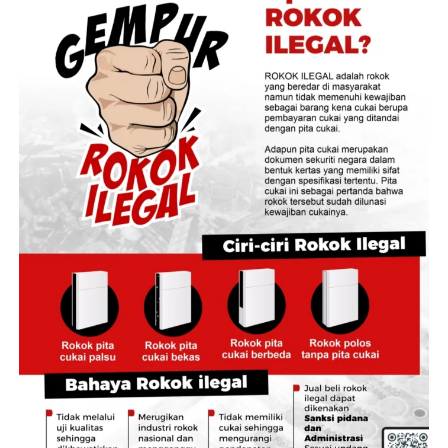
masih terus didalami untuk memastikan terpenuhinya
unsur pidana sesuai ketentuan hukum yang berlaku.
‎Kapolda juga tak menampik jika peristiwa ini bukan kali
pertama, namun menurutnya polri harus kedepankan
negosiasi dan penegakan hukum ultimum remedium.
‎”Yang terpenting korban dapat diselamatkan karena
seorang anak. Kami Polda Jambi akan memfasilitasi anak
G akan diserahkan kepada ibunya inisial P,” katanya.
‎Lebih lanjut, Kabid Humas Polda Jambi
‎Kombes Pol Erlan Munaji, menegaskan bahwa dalam
perkara yang melibatkan anak, keselamatan dan
kepentingan terbaik bagi korban menjadi prioritas
utama.
‎”Polda Jambi berkomitmen menangani perkara ini
secara profesional, transparan, objektif, dan akuntabel.
Di samping proses penegakan hukum yang terus