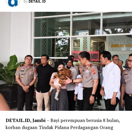
By
DETAIL.ID
‎Sementara itu, Direktur Reserse Kriminal Umum Polda
Jambi, Kombes Pol Jimmy Christian Samma, bilang
bahwa polisi telah melakukan olah tempat kejadian
perkara (TKP) untuk mengungkap penyebab kebakaran.
‎”Saat ini penyebabnya masih dalam proses penyelidikan
dan perkembangan selanjutnya akan kami sampaikan,”
ujarnya.
‎Salah seorang warga di sekitar lokasi mengatakan
sebelum api membesar ia melihat kepulan asap hitam
keluar dari salah satu bangunan asrama. Tak lama
kemudian, kobaran api dengan cepat membesar dan
merambat ke bangunan lainnya.
‎”Awalnya terlihat asap hitam, lalu muncul api besar.
Karena angin cukup kencang, api cepat menyebar ke
DETAIL.ID, Jambi
– Bayi perempuan berusia 8 bulan,
asrama lainnya,” katanya.
korban dugaan Tindak Pidana Perdagangan Orang