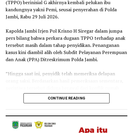
(TPPO) berinisial G akhirnya kembali pelukan ibu
Reporter:
Juan Ambarita
kandungnya yakni Pemi, seusai penyerahan di Polda
Jambi, Rabu 29 Juli 2026.
‎Kapolda Jambi Irjen Pol Krisno H Siregar dalam jumpa
pers bilang bahwa perkara dugaan TPPO terhadap anak
tersebut masih dalam tahap penyidikan. Penanganan
kasus kini diambil alih oleh Subdit Pelayanan Perempuan
dan Anak (PPA) Ditreskrimum Polda Jambi.
‎”Hingga saat ini, penyidik telah memeriksa delapan
orang saksi. Berdasarkan hasil pemeriksaan sementara,
peristiwa tersebut diduga berawal dari konflik rumah
tangga antara kedua orang tua korban yang kemudian
CONTINUE READING
berujung pada dugaan penyerahan anak kepada pihak
lain dengan imbalan sejumlah uang,” ujar Irjen Pol
Krisno.
‎Menurut Kapolda Jambi tersebut, kini seluruh fakta