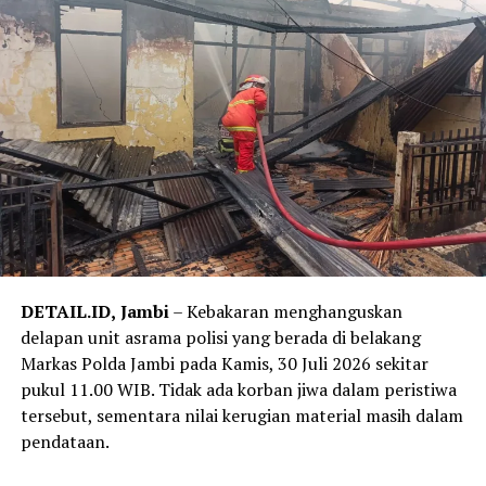
resmi Kejaksaan Tinggi Jambi dan jangan memenuhi
permintaan dalam bentuk apa pun. Mari bersama-sama
kita cegah agar tidak ada masyarakat yang menjadi
korban penipuan,” kata Kepala Seksi Penerangan Hukum
Kejati Jambi.
‎Kejati Jambi meminta masyarakat tidak mudah
mempercayai pesan, telepon, atau akun WhatsApp yang
mengatasnamakan pejabat Kejaksaan. Masyarakat juga
diminta tidak memberikan data pribadi, informasi
perbankan, kode OTP, maupun melakukan transfer dana
kepada pihak yang mengaku sebagai pejabat Kejaksaan.
DETAIL.ID,
Jambi
– Kebakaran menghanguskan
delapan unit asrama polisi yang berada di belakang
‎Selain itu, masyarakat diimbau selalu melakukan
Markas Polda Jambi pada Kamis, 30 Juli 2026 sekitar
konfirmasi melalui kanal resmi Kejati Jambi apabila
pukul 11.00 WIB. Tidak ada korban jiwa dalam peristiwa
menerima permintaan yang mencurigakan, serta segera
tersebut, sementara nilai kerugian material masih dalam
melaporkannya kepada aparat penegak hukum apabila
pendataan.
menemukan atau menjadi korban modus penipuan
tersebut.