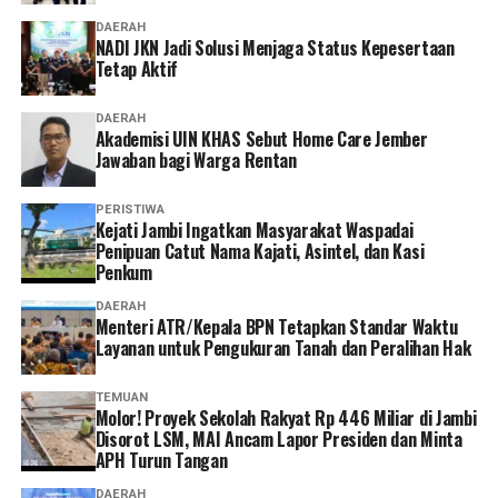
Reporter:
Juan Ambarita
DAERAH
NADI JKN Jadi Solusi Menjaga Status Kepesertaan
Tetap Aktif
DAERAH
Akademisi UIN KHAS Sebut Home Care Jember
Jawaban bagi Warga Rentan
PERISTIWA
‎Kejati Jambi Ingatkan Masyarakat Waspadai
Penipuan Catut Nama Kajati, Asintel, dan Kasi
Penkum
DAERAH
Menteri ATR/Kepala BPN Tetapkan Standar Waktu
Layanan untuk Pengukuran Tanah dan Peralihan Hak
TEMUAN
Molor! Proyek Sekolah Rakyat Rp 446 Miliar di Jambi
Disorot LSM, MAI Ancam Lapor Presiden dan Minta
APH Turun Tangan
DAERAH