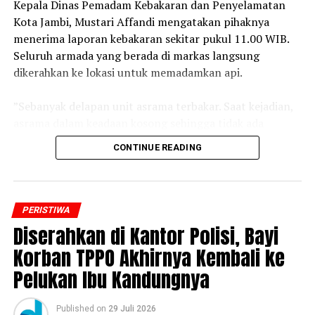
‎Kepala Dinas Pemadam Kebakaran dan Penyelamatan
Kota Jambi, Mustari Affandi mengatakan pihaknya
‎Kejati Jambi menyatakan akan terus berkoordinasi
menerima laporan kebakaran sekitar pukul 11.00 WIB.
dengan aparat penegak hukum untuk menindaklanjuti
Seluruh armada yang berada di markas langsung
setiap laporan dan mengusut pihak-pihak yang
dikerahkan ke lokasi untuk memadamkan api.
menyalahgunakan nama baik institusi Kejaksaan dalam
melakukan tindak pidana penipuan. (*)
‎”Sebanyak delapan unit asrama terbakar. Saat kejadian,
asrama dalam keadaan kosong sehingga tidak ada
korban jiwa,” ujar Mustari.
CONTINUE READING
‎Ia menjelaskan, proses pemadaman sempat terkendala
tebalnya asap yang memenuhi lokasi. Sejumlah personel
pemadam bahkan harus menggunakan alat bantu
PERISTIWA
pernapasan (SCBA) saat melakukan pemadaman. Api
Diserahkan di Kantor Polisi, Bayi
baru berhasil dijinakkan setelah lebih dari satu jam.
Korban TPPO Akhirnya Kembali ke
Pelukan Ibu Kandungnya
‎”Untuk penyebab kebakaran masih dalam penyelidikan
pihak kepolisian,” katanya.
Published
on
29 Juli 2026