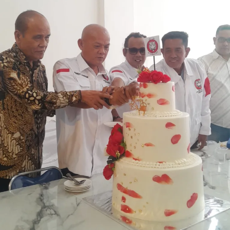
tujuh hari sejak permohonan didaftarkan. Setelah bidang
tanah selesai diukur, selanjutnya proses penyelesaian
Peta Bidang Tanah (PBT) ditargetkan rampung
maksimal lima hari.
“Kami sudah buat keputusan, masa tunggu kalau kita
datang, misal masyarakat datang Selasa, daftar untuk
minta diukur tanahnya, paling lambat Senin depan
harus sudah diukur. Tujuh hari paling lambat. Setelah itu
jadi, peta bidangnya paling lambat lima hari harus sudah
jadi,” kata Menteri Nusron.
Di hadapan Gubernur, Wakil Gubernur, Sekretaris
Daerah, serta para Bupati/Wali Kota se-NTT, Menteri
Nusron juga menjelaskan terkait layanan pertanahan
yang berhubungan langsung dengan peran Pemda, yaitu
layanan Peralihan Hak. Menurutnya, salah satu kendala
yang menghambat proses Peralihan Hak atau balik nama
adalah lamanya proses verifikasi Bea Perolehan Hak atas