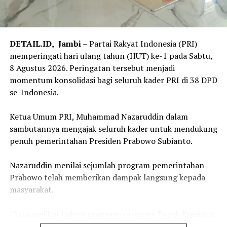
Tanah dan Bangunan (BPHTB).
Oleh karena itu, Menteri ATR/Kepala BPN mengajak
para kepala daerah untuk memperkuat kerja sama
DETAIL.ID,
Jambi
– Partai Rakyat Indonesia (PRI)
melalui integrasi data antara Nomor Identifikasi Bidang
memperingati hari ulang tahun (HUT) ke-1 pada Sabtu,
(NIB) atau Nomor Induk Bidang Tanah dengan Nomor
8 Agustus 2026. Peringatan tersebut menjadi
Objek Pajak (NOP). Integrasi tersebut diharapkan
momentum konsolidasi bagi seluruh kader PRI di 38 DPD
mampu menyinkronkan data pertanahan dan
se-Indonesia.
perpajakan, baik dari sisi luasan maupun bentuk bidang
tanah sehingga penetapan BPHTB menjadi lebih akurat.
‎Ketua Umum PRI, Muhammad Nazaruddin dalam
sambutannya mengajak seluruh kader untuk mendukung
“Peralihan Hak itu saat jual beli tanah kan perlu balik
penuh pemerintahan Presiden Prabowo Subianto.
nama, saat ini juga lama. Alasannya macam-macam,
salah satunya verifikasi BPHTB-nya lama. Karena itu,
‎Nazaruddin menilai sejumlah program pemerintahan
saya butuh NOP sama dengan NIB sinkron dan cepat,
Prabowo telah memberikan dampak langsung kepada
supaya verifikasi BPHTB cepat. Sekarang, kami buat
masyarakat.
aturan main, verifikasi BPHTB di Pemda maksimal harus
tiga hari,” kata Menteri Nusron.
‎”Saya melihat bahwa program-program Bapak Presiden
Prabowo Subianto menyentuh langsung dan berdampak