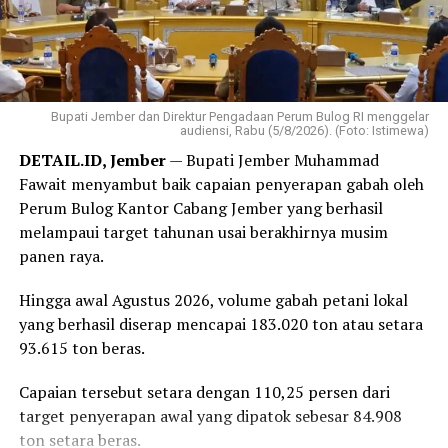
Tematik, Agus Apriawan; dan Tenaga Ahli Bidang
‎”Terima kasih kepada seluruh rekan-rekan. Ini HUT
Komunikasi Publik, Rahmat Sahid.
pertama kita. Mari jaga solidaritas demi mewujudkan visi
besar Partai Rakyat Indonesia,” kata Robert.
Bupati Jember dan Direktur Pengadaan Perum Bulog RI menggelar
‎Selain perayaan HUT, kegiatan yang dipusatkan di
audiensi, Rabu (5/8/2026). (Foto: Istimewa)
Bandar Lampung juga diisi dengan sejumlah agenda
DETAIL.ID, Jember
— Bupati Jember Muhammad
bakti sosial, di antaranya donor darah hingga
Fawait menyambut baik capaian penyerapan gabah oleh
peluncuran ambulans yang diperuntukkan bagi 38 DPD
Perum Bulog Kantor Cabang Jember yang berhasil
PRI di seluruh Indonesia.
melampaui target tahunan usai berakhirnya musim
panen raya.
Reporter:
Juan Ambarita
Hingga awal Agustus 2026, volume gabah petani lokal
yang berhasil diserap mencapai 183.020 ton atau setara
93.615 ton beras.
Capaian tersebut setara dengan 110,25 persen dari
target penyerapan awal yang dipatok sebesar 84.908
ton setara beras.