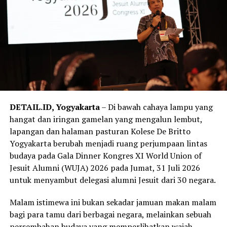
dengan lebih sadar dan terarah.
Semangat tersebut berlanjut dalam Open House pada
22 Agustus 2026. Masyarakat diajak mengenal lebih
dekat kehidupan SMA Kolese De Britto melalui talkshow,
pameran ekstrakurikuler, bazar, lomba menggambar dan
mewarnai bagi anak-anak, Leadership Legacy Challenge
untuk pelajar SMP, serta Expo Lembaga Pendidikan
Katolik se-DIY. Sekolah tidak lagi sekadar menjadi
DETAIL.ID, Yogyakarta
– Di bawah cahaya lampu yang
tempat belajar, tetapi berubah menjadi ruang
hangat dan iringan gamelan yang mengalun lembut,
perjumpaan yang mempertemukan keluarga, calon
lapangan dan halaman pasturan Kolese De Britto
siswa, alumni, komunitas, dan berbagai lembaga
Yogyakarta berubah menjadi ruang perjumpaan lintas
pendidikan dalam suasana yang terbuka dan penuh
budaya pada Gala Dinner Kongres XI World Union of
dialog.
Jesuit Alumni (WUJA) 2026 pada Jumat, 31 Juli 2026
untuk menyambut delegasi alumni Jesuit dari 30 negara.
Rangkaian Menuju Dasawindu mencapai makna yang
semakin luas ketika pada Sabtu, 29 Agustus 2026, SMA
Malam istimewa ini bukan sekadar jamuan makan malam
Kolese De Britto dipercaya menjadi tuan rumah The
bagi para tamu dari berbagai negara, melainkan sebuah
12th Urban Social Forum (USF) 2026 yang mengangkat
persembahan budaya yang memperlihatkan wajah