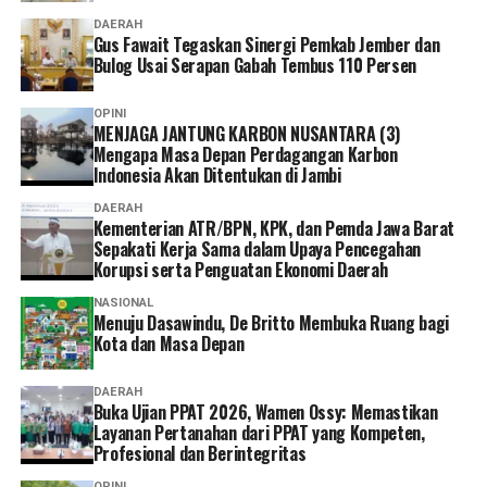
dipersiapkan. Seperti Borobudur, sudah ada kawasan
DAERAH
untuk pasar UMKMnya jadi hidup masyarakat.
Gus Fawait Tegaskan Sinergi Pemkab Jember dan
Bulog Usai Serapan Gabah Tembus 110 Persen
Muarojambi juga harus dibangun dengan melibatkan
seluruh pihak, termasuk masyarakat,” ujarnya.
OPINI
MENJAGA JANTUNG KARBON NUSANTARA (3)
‎Sementara itu, seorang warga Muarojambi menilai
Mengapa Masa Depan Perdagangan Karbon
pelibatan masyarakat dalam pengembangan kawasan
Indonesia Akan Ditentukan di Jambi
masih belum optimal.
DAERAH
Kementerian ATR/BPN, KPK, dan Pemda Jawa Barat
Sepakati Kerja Sama dalam Upaya Pencegahan
‎”Ya, ada yang dianakemaskan, ada yang tidak. Kami juga
Korupsi serta Penguatan Ekonomi Daerah
kaget tadi tiba-tiba baru ada undangan,” tuturnya.
NASIONAL
Menuju Dasawindu, De Britto Membuka Ruang bagi
‎Warga berharap keberadaan Museum Sriwijaya
Kota dan Masa Depan
Dharmakirti dan revitalisasi KCBN Muarojambi benar-
benar memberikan manfaat bagi masyarakat sekitar,
DAERAH
pelaku UMKM, serta komunitas budaya di kawasan
Buka Ujian PPAT 2026, Wamen Ossy: Memastikan
Layanan Pertanahan dari PPAT yang Kompeten,
tersebut.
Profesional dan Berintegritas
Reporter:
Juan Ambarita
OPINI