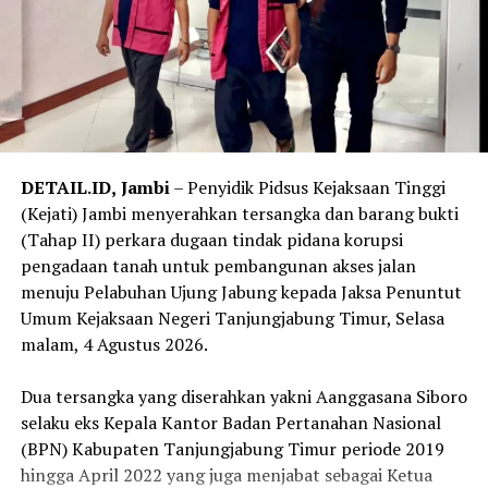
seleksi Polda Jambi dan dua peserta seleksi Polda
Sumatera Selatan.
‎Korban lain yang turut melapor di antaranya ADC
Dirpamobvit Polda Jambi dengan kerugian Rp 525 juta.
Sementara ADC Karo SDM Polda Jambi mengaku
mengalami kerugian Rp 113 juta yang diduga berkaitan
DETAIL.ID,
Jambi
– Penyidik Pidsus Kejaksaan Tinggi
dengan janji mutasi personel.
(Kejati) Jambi menyerahkan tersangka dan barang bukti
(Tahap II) perkara dugaan tindak pidana korupsi
‎Di luar dugaan penipuan rekrutmen, Brigpol Dery juga
pengadaan tanah untuk pembangunan akses jalan
melaporkan kerugian sebesar Rp 800 juta terkait bisnis
menuju Pelabuhan Ujung Jabung kepada Jaksa Penuntut
jual beli minyak. Bharada Wahyu Narwastu Kirana,
Umum Kejaksaan Negeri Tanjungjabung Timur, Selasa
personel Satbrimob Polda Jambi, mengaku mengalami
malam, 4 Agustus 2026.
kerugian Rp 150 juta yang disebut berkaitan dengan
janji usaha.
‎Dua tersangka yang diserahkan yakni Aanggasana Siboro
selaku eks Kepala Kantor Badan Pertanahan Nasional
‎Sementara itu, Bripda Arif Budimansah Siagian dari
(BPN) Kabupaten Tanjungjabung Timur periode 2019
Spripim Polda Jambi melaporkan kerugian sebesar Rp 80
hingga April 2022 yang juga menjabat sebagai Ketua
juta yang disebut berkaitan dengan pinjaman uang