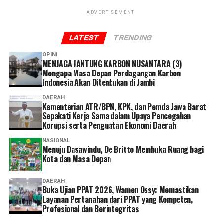
‎Kasus ini menjadi perhatian publik karena korban
ADVERTISEMENT
merupakan anggota Polri yang diduga tewas akibat
tindak penganiayaan.
LATEST
TRENDING
Reporter:
Juan Ambarita
OPINI
MENJAGA JANTUNG KARBON NUSANTARA (3)
Mengapa Masa Depan Perdagangan Karbon
Indonesia Akan Ditentukan di Jambi
DAERAH
Kementerian ATR/BPN, KPK, dan Pemda Jawa Barat
Sepakati Kerja Sama dalam Upaya Pencegahan
Korupsi serta Penguatan Ekonomi Daerah
NASIONAL
Menuju Dasawindu, De Britto Membuka Ruang bagi
Kota dan Masa Depan
DAERAH
Buka Ujian PPAT 2026, Wamen Ossy: Memastikan
Layanan Pertanahan dari PPAT yang Kompeten,
Profesional dan Berintegritas