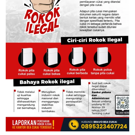
Divpropam Polri, dan Bareskrim Polri. Pendampingan
disebut dilakukan guna mengawasi jalannya penyidikan
agar berlangsung profesional, transparan, dan
akuntabel. Kabid Humas pun menekankan komitmen
Polda Jambi dalam mengusut tuntas perkara tersebut
tanpa pandang bulu.
‎”Kapolda menegaskan proses penanganan perkara ini
dilakukan secara profesional, transparan, dan akuntabel.
Siapa pun yang terbukti terlibat akan diproses sesuai
hukum dan aturan yang berlaku,” ujar Erlan.
‎Hingga kini, penyidik Ditreskrimum dan Bidpropam
Polda Jambi masih terus mendalami perkara, termasuk
mengungkap secara rinci peran masing-masing
tersangka serta melengkapi alat bukti untuk
kepentingan proses hukum selanjutnya.