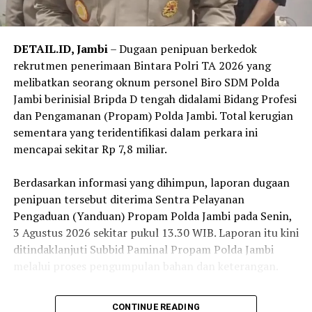
DETAIL.ID, Jambi
– Dugaan penipuan berkedok
rekrutmen penerimaan Bintara Polri TA 2026 yang
melibatkan seorang oknum personel Biro SDM Polda
Jambi berinisial Bripda D tengah didalami Bidang Profesi
dan Pengamanan (Propam) Polda Jambi. Total kerugian
sementara yang teridentifikasi dalam perkara ini
mencapai sekitar Rp 7,8 miliar.
‎Berdasarkan informasi yang dihimpun, laporan dugaan
penipuan tersebut diterima Sentra Pelayanan
Pengaduan (Yanduan) Propam Polda Jambi pada Senin,
3 Agustus 2026 sekitar pukul 13.30 WIB. Laporan itu kini
ditindaklanjuti Subbid Paminal Propam Polda Jambi
melalui proses pengumpulan bahan dan keterangan.
‎Sejumlah korban telah tercatat dalam perkara ini, baik
CONTINUE READING