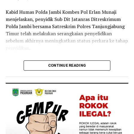
‎Kabid Humas Polda Jambi Kombes Pol Erlan Munaji
menjelaskan, penyidik Sub Dit Jatanras Ditreskrimum
Polda Jambi bersama Satreskrim Polres Tanjungjabung
Timur telah melakukan serangkaian penyelidikan
sebelum akhirnya meningkatkan status perkara ke tahap
penyidikan.
‎”Setelah melalui mekanisme penyelidikan, pada Jumat
CONTINUE READING
lalu status perkara ditingkatkan ke tahap penyidikan.
Selanjutnya dilakukan pemeriksaan saksi, pengumpulan
alat bukti, serta gelar perkara,” kata Erlan.
‎Hasil gelar perkara tersebut menetapkan 6 orang
sebagai tersangka. Menurut Erlan, masing-masing
tersangka memiliki peran yang berbeda dalam kasus
yang menewaskan Brigadir EWS tersebut.
‎Kasua ini mendapat asistensi dari Itwasum Polri,