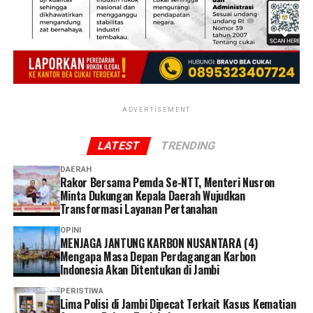
Merespons paparan tersebut, Bupati Jember
Muhammad Fawait menegaskan bahwa kepastian pasar
bagi hasil tani warga menjadi prioritas pemerintah
daerah dalam menjaga pilar ekonomi perdesaan.
“Kami berkomitmen terus memperkuat koordinasi
bersama Bulog untuk mendukung ketahanan pangan
ADVERTISEMENT
dan meningkatkan kesejahteraan petani,” tutur Gus
Fawait.
LATEST
TRENDING
DAERAH
Rakor Bersama Pemda Se-NTT, Menteri Nusron
Minta Dukungan Kepala Daerah Wujudkan
Transformasi Layanan Pertanahan
OPINI
MENJAGA JANTUNG KARBON NUSANTARA (4)
Mengapa Masa Depan Perdagangan Karbon
Indonesia Akan Ditentukan di Jambi
PERISTIWA
Lima Polisi di Jambi Dipecat Terkait Kasus Kematian