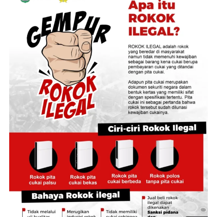
cadangan beras, hingga skema perlindungan
pendapatan petani lokal.
Direktur Pengadaan Bulog RI, Prihasto Setyanto,
menyampaikan bahwa tingginya angka penyerapan
gabah di kawasan lumbung pangan ini menunjukkan
kuatnya koordinasi antarinstansi di daerah.
“Capaian ini menjadi bukti sinergi yang baik antara
Bulog, Pemerintah Kabupaten Jember, dan seluruh
pemangku kepentingan dalam mendukung
kesejahteraan petani sekaligus menjaga ketersediaan
stok pangan,” kata Prihasto.
Masuknya pasokan gabah ke gudang-gudang Bulog
secara masif dinilai efektif mencegah penurunan harga
gabah kering panen di tingkat petani yang kerap terjadi
saat pasokan melimpah.