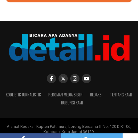
KODE ETIK JURNALISTIK
PEDOMAN MEDIA SIBER
REDAKSI
TENTANG KAMI
HUBUNGI KAMI
Alamat Redaksi: Kapten Pattimura, Lorong Bersama III No. 120 D RT 06,
Kotabaru, Kota Jambi 36129.
Copyright ©
DETAIL.ID
-
PT Moksha Multi Media
.