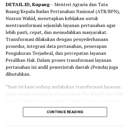
DETAIL.ID, Kupang
– Menteri Agraria dan Tata
Ruang/Kepala Badan Pertanahan Nasional (ATR/BPN),
Nusron Wahid, menetapkan kebijakan untuk
mentransformasi sejumlah layanan pertanahan agar
lebih pasti, cepat, dan memudahkan masyarakat.
Transformasi dilakukan dengan penyederhanaan
prosedur, integrasi data pertanahan, penerapan
Pengukuran Terjadwal, dan percepatan layanan
Peralihan Hak. Dalam proses transformasi layanan
pertanahan ini andil pemerintah daerah (Pemda) juga
dibutuhkan.
“Saat ini kami sedang melakukan transformasi layanan.
Kami membutuhkan bantuan Bapak/Ibu Bupati dan Wali
Kota. Mungkin minggu depan Bapak/Ibu akan menerima
Surat Edaran Bersama Kemendagri dan ATR/BPN terkait
CONTINUE READING
Pengukuran Terjadwal sama Peralihan Hak. Kita ingin
semua layanan yang kita berikan memudahkan
masyarakat,” ujar Menteri Nusron dalam Rapat