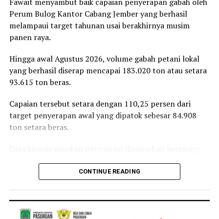
Fawait menyambut baik capaian penyerapan gabah oleh
peluncuran ambulans yang diperuntukkan bagi 38 DPD
Perum Bulog Kantor Cabang Jember yang berhasil
PRI di seluruh Indonesia.
melampaui target tahunan usai berakhirnya musim
panen raya.
Reporter:
Juan Ambarita
Hingga awal Agustus 2026, volume gabah petani lokal
yang berhasil diserap mencapai 183.020 ton atau setara
93.615 ton beras.
Capaian tersebut setara dengan 110,25 persen dari
target penyerapan awal yang dipatok sebesar 84.908
ton setara beras.
Data kinerja pasokan pangan ini dipaparkan langsung
oleh Direktur Pengadaan Perum Bulog RI Prihasto
Setyanto saat beraudiensi dengan Bupati Jember
CONTINUE READING
Muhammad Fawait di Jember, Rabu, 5 Agustus 2026.
Pertemuan tersebut membahas langkah strategis
penstabilan harga di tingkat produsen, pengelolaan