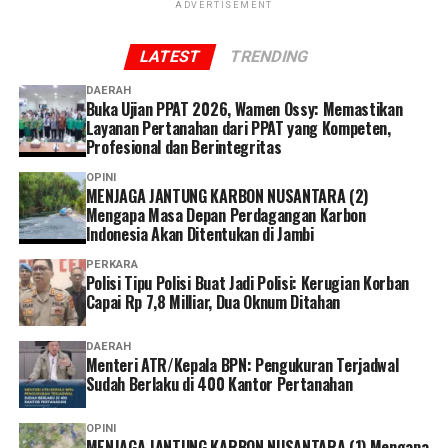
ADVERTISEMENT
“Di De Britto, kami percaya bahwa setiap anak adalah
pribadi yang unik. Tugas pendidikan bukan mencetak
LATEST
TRENDING
semua menjadi sama, tetapi membantu setiap siswa
menemukan versi terbaik dari dirinya,” menjadi
DAERAH
Buka Ujian PPAT 2026, Wamen Ossy: Memastikan
semangat yang terasa sepanjang sesi tersebut.
Layanan Pertanahan dari PPAT yang Kompeten,
Profesional dan Berintegritas
OPINI
MENJAGA JANTUNG KARBON NUSANTARA (2)
Mengapa Masa Depan Perdagangan Karbon
Indonesia Akan Ditentukan di Jambi
PERKARA
Polisi Tipu Polisi Buat Jadi Polisi: Kerugian Korban
Capai Rp 7,8 Milliar, Dua Oknum Ditahan
DAERAH
Menteri ATR/Kepala BPN: Pengukuran Terjadwal
Momen paling menyentuh terjadi ketika Yohanes Heri
Sudah Berlaku di 400 Kantor Pertanahan
Widodo, mewakili seluruh orang tua, secara simbolis
menyerahkan para siswa kepada sekolah. Tepuk tangan
OPINI
MENJAGA JANTUNG KARBON NUSANTARA (1) Mengapa