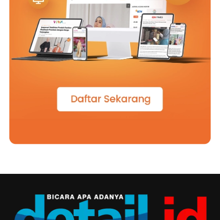
Menjelang berakhirnya kegiatan, Romo Agustinus Sugiyo
Pitoyo, SJ, mengajak para orang tua untuk tetap hadir
dalam perjalanan pendidikan putra-putra yang
berproses di De Britto. Menurutnya, sekolah tidak dapat
berjalan sendiri, karena pendidikan akan menemukan
maknanya ketika keluarga dan sekolah saling percaya,
saling mendukung, dan terus menjaga komunikasi demi
perkembangan setiap anak.
Penyerahan siswa baru dan Pra MPLS akhirnya menjadi
lebih dari sekadar agenda tahunan. Momen ini adalah
titik awal sebuah perjalanan panjang yang akan
membentuk cara berpikir, cara bersikap, dan cara hidup
para siswa. Sebab di SMA Kolese De Britto, pendidikan
bukan hanya tentang mempersiapkan lulusan yang siap
menghadapi masa depan, melainkan juga tentang
menghadirkan manusia yang mampu memberi arti bagi
kehidupan orang lain. Dari aula pada pagi, lapangan