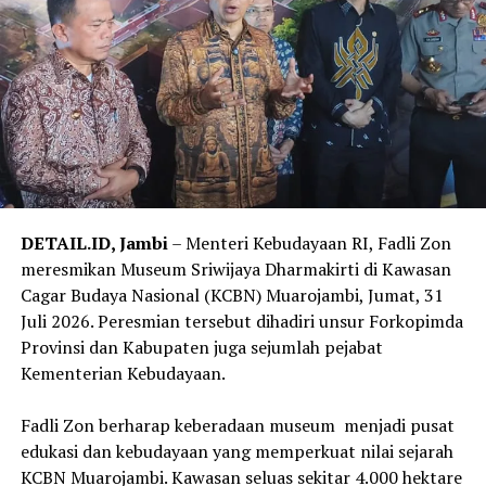
menghadirkan keindahan budaya Jawa melalui harmoni
gerak dan musik tradisional, sekaligus menjadi
penghormatan terhadap kearifan lokal yang terus
dirawat oleh generasi muda.
Dalam sambutannya, Romo Agustinus Sugiyo Pitoyo, SJ,
selaku Rektor Yayasan De Britto, menyampaikan bahwa
perjumpaan para alumni Jesuit dari berbagai negara
menjadi kesempatan berharga untuk memperkuat
persaudaraan universal. Pendidikan Jesuit, menurutnya,
DETAIL.ID, Jambi
– Menteri Kebudayaan RI, Fadli Zon
tidak hanya membentuk manusia yang cerdas, tetapi
meresmikan Museum Sriwijaya Dharmakirti di Kawasan
juga pribadi yang mampu membangun dialog, melayani
Cagar Budaya Nasional (KCBN) Muarojambi, Jumat, 31
sesama, dan menghadirkan harapan bagi dunia yang
Juli 2026. Peresmian tersebut dihadiri unsur Forkopimda
semakin beragam.
Provinsi dan Kabupaten juga sejumlah pejabat
Kementerian Kebudayaan.
Puncak acara malam itu hadir melalui pementasan
drama musikal hasil kolaborasi siswa SMA Kolese De
‎Fadli Zon berharap keberadaan museum menjadi pusat
Britto bersama mahasiswa Universitas Sanata Dharma.
edukasi dan kebudayaan yang memperkuat nilai sejarah
Selama hampir satu jam, para penampil mengajak para
KCBN Muarojambi. Kawasan seluas sekitar 4.000 hektare