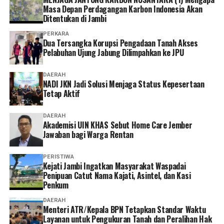
yang mengiringi prosesi sederhana itu seolah menjadi
Masa Depan Perdagangan Karbon Indonesia Akan
penanda lahirnya sebuah komitmen baru. Sekolah dan
Ditentukan di Jambi
keluarga kini berjalan berdampingan, saling
PERKARA
menguatkan demi masa depan anak-anak.
Dua Tersangka Korupsi Pengadaan Tanah Akses
Pelabuhan Ujung Jabung Dilimpahkan ke JPU
Inspirasi kemudian hadir melalui kisah Prof. Dr. (HC). Ir.
Bambang Pramujati, S.T., M.Sc.Eng., Ph.D., IPU, ASEAN
DAERAH
Eng., Rektor Institut Teknologi Sepuluh Nopember
NADI JKN Jadi Solusi Menjaga Status Kepesertaan
Tetap Aktif
(ITS) Surabaya sekaligus alumni SMA Kolese De Britto.
Ia berbagi perjalanan hidup yang membuktikan bahwa
DAERAH
pendidikan karakter yang diperoleh di bangku sekolah
Akademisi UIN KHAS Sebut Home Care Jember
mampu menjadi fondasi ketika menghadapi tantangan
Jawaban bagi Warga Rentan
kehidupan dan dunia profesional. Baginya, ilmu
pengetahuan membuka pintu kesempatan, tetapi
PERISTIWA
‎Kejati Jambi Ingatkan Masyarakat Waspadai
karakterlah yang menentukan arah perjalanan
Penipuan Catut Nama Kajati, Asintel, dan Kasi
seseorang.
Penkum
Pengalaman tersebut diperkaya dengan kesaksian
DAERAH
Menteri ATR/Kepala BPN Tetapkan Standar Waktu
Yudianto, orang tua siswa Yedija Gayuh Pratama. Ia
Layanan untuk Pengukuran Tanah dan Peralihan Hak