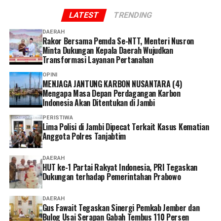
Fawait.
LATEST
TRENDING
DAERAH
Rakor Bersama Pemda Se-NTT, Menteri Nusron
Minta Dukungan Kepala Daerah Wujudkan
Transformasi Layanan Pertanahan
OPINI
MENJAGA JANTUNG KARBON NUSANTARA (4)
Mengapa Masa Depan Perdagangan Karbon
Indonesia Akan Ditentukan di Jambi
PERISTIWA
Lima Polisi di Jambi Dipecat Terkait Kasus Kematian
Anggota Polres Tanjabtim
DAERAH
HUT ke-1 Partai Rakyat Indonesia, PRI Tegaskan
Dukungan terhadap Pemerintahan Prabowo
DAERAH
Gus Fawait Tegaskan Sinergi Pemkab Jember dan
Bulog Usai Serapan Gabah Tembus 110 Persen