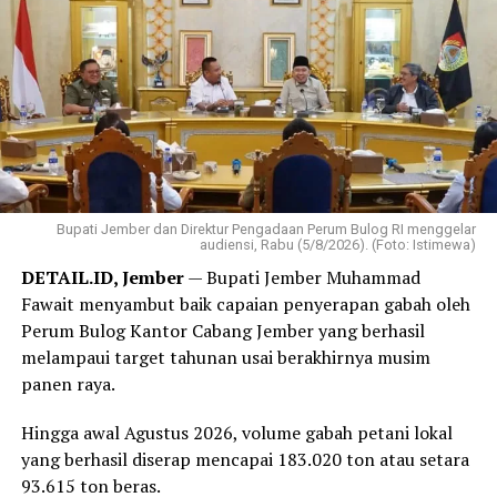
Dalam Rakor ini, turut hadir mendampingi Menteri
‎Ketua DPD PRI Provinsi Jambi, Robert Samosir turut
Nusron, Direktur Jenderal Tata Ruang, Suyus
mengajak seluruh kader di Jambi untuk menjaga
Windayana; Kepala Biro Hubungan Masyarakat dan
solidaritas dan menjalankan visi partai.
Protokol, Achmad; Direktur Survei dan Pemetaan
Tematik, Agus Apriawan; dan Tenaga Ahli Bidang
‎”Terima kasih kepada seluruh rekan-rekan. Ini HUT
Komunikasi Publik, Rahmat Sahid.
pertama kita. Mari jaga solidaritas demi mewujudkan visi
besar Partai Rakyat Indonesia,” kata Robert.
Bupati Jember dan Direktur Pengadaan Perum Bulog RI menggelar
‎Selain perayaan HUT, kegiatan yang dipusatkan di
audiensi, Rabu (5/8/2026). (Foto: Istimewa)
Bandar Lampung juga diisi dengan sejumlah agenda
DETAIL.ID, Jember
— Bupati Jember Muhammad
bakti sosial, di antaranya donor darah hingga
Fawait menyambut baik capaian penyerapan gabah oleh
peluncuran ambulans yang diperuntukkan bagi 38 DPD
Perum Bulog Kantor Cabang Jember yang berhasil
PRI di seluruh Indonesia.
melampaui target tahunan usai berakhirnya musim
panen raya.
Reporter:
Juan Ambarita
Hingga awal Agustus 2026, volume gabah petani lokal
yang berhasil diserap mencapai 183.020 ton atau setara
93.615 ton beras.