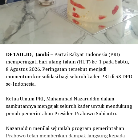
yang berhubungan langsung dengan peran Pemda, yaitu
layanan Peralihan Hak. Menurutnya, salah satu kendala
yang menghambat proses Peralihan Hak atau balik nama
adalah lamanya proses verifikasi Bea Perolehan Hak atas
Tanah dan Bangunan (BPHTB).
Oleh karena itu, Menteri ATR/Kepala BPN mengajak
para kepala daerah untuk memperkuat kerja sama
DETAIL.ID,
Jambi
– Partai Rakyat Indonesia (PRI)
melalui integrasi data antara Nomor Identifikasi Bidang
memperingati hari ulang tahun (HUT) ke-1 pada Sabtu,
(NIB) atau Nomor Induk Bidang Tanah dengan Nomor
8 Agustus 2026. Peringatan tersebut menjadi
Objek Pajak (NOP). Integrasi tersebut diharapkan
momentum konsolidasi bagi seluruh kader PRI di 38 DPD
mampu menyinkronkan data pertanahan dan
se-Indonesia.
perpajakan, baik dari sisi luasan maupun bentuk bidang
tanah sehingga penetapan BPHTB menjadi lebih akurat.
‎Ketua Umum PRI, Muhammad Nazaruddin dalam
sambutannya mengajak seluruh kader untuk mendukung
“Peralihan Hak itu saat jual beli tanah kan perlu balik
penuh pemerintahan Presiden Prabowo Subianto.
nama, saat ini juga lama. Alasannya macam-macam,
salah satunya verifikasi BPHTB-nya lama. Karena itu,
‎Nazaruddin menilai sejumlah program pemerintahan
saya butuh NOP sama dengan NIB sinkron dan cepat,
Prabowo telah memberikan dampak langsung kepada