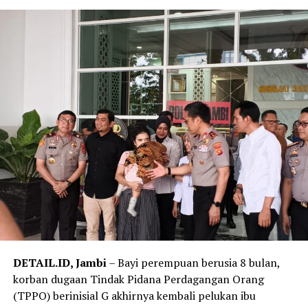
Jambi, Kombes Pol Jimmy Christian Samma, bilang
bahwa polisi telah melakukan olah tempat kejadian
perkara (TKP) untuk mengungkap penyebab kebakaran.
‎”Saat ini penyebabnya masih dalam proses penyelidikan
dan perkembangan selanjutnya akan kami sampaikan,”
ujarnya.
‎Salah seorang warga di sekitar lokasi mengatakan
sebelum api membesar ia melihat kepulan asap hitam
keluar dari salah satu bangunan asrama. Tak lama
kemudian, kobaran api dengan cepat membesar dan
merambat ke bangunan lainnya.
‎”Awalnya terlihat asap hitam, lalu muncul api besar.
Karena angin cukup kencang, api cepat menyebar ke
DETAIL.ID, Jambi
– Bayi perempuan berusia 8 bulan,
asrama lainnya,” katanya.
korban dugaan Tindak Pidana Perdagangan Orang
(TPPO) berinisial G akhirnya kembali pelukan ibu
Reporter:
Juan Ambarita