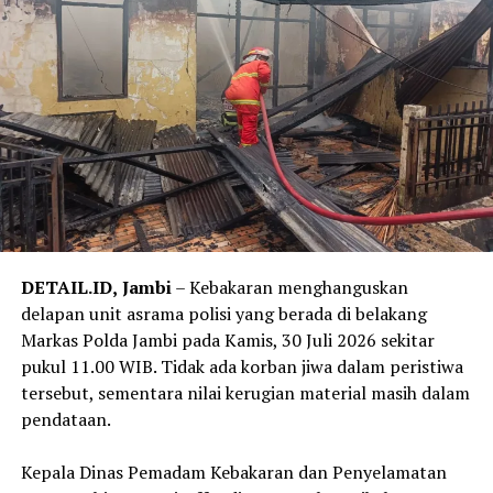
permintaan dalam bentuk apa pun. Mari bersama-sama
kita cegah agar tidak ada masyarakat yang menjadi
korban penipuan,” kata Kepala Seksi Penerangan Hukum
Kejati Jambi.
‎Kejati Jambi meminta masyarakat tidak mudah
mempercayai pesan, telepon, atau akun WhatsApp yang
mengatasnamakan pejabat Kejaksaan. Masyarakat juga
diminta tidak memberikan data pribadi, informasi
perbankan, kode OTP, maupun melakukan transfer dana
kepada pihak yang mengaku sebagai pejabat Kejaksaan.
DETAIL.ID,
Jambi
– Kebakaran menghanguskan
delapan unit asrama polisi yang berada di belakang
‎Selain itu, masyarakat diimbau selalu melakukan
Markas Polda Jambi pada Kamis, 30 Juli 2026 sekitar
konfirmasi melalui kanal resmi Kejati Jambi apabila
pukul 11.00 WIB. Tidak ada korban jiwa dalam peristiwa
menerima permintaan yang mencurigakan, serta segera
tersebut, sementara nilai kerugian material masih dalam
melaporkannya kepada aparat penegak hukum apabila
pendataan.
menemukan atau menjadi korban modus penipuan
tersebut.
‎Kepala Dinas Pemadam Kebakaran dan Penyelamatan