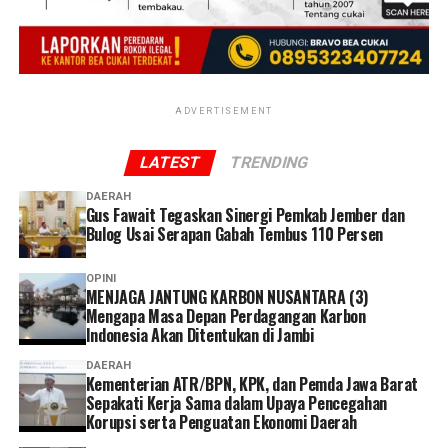
perlindungan maksimal. Alhamdulillah, hari ini anak
dapat kembali dipertemukan dengan ibu kandungnya
dalam kondisi sehat,” ujar Kombes Pol Erlan Munaji.
ADVERTISEMENT
‎Ia menambahkan bahwa penyidik masih terus bekerja
mengumpulkan alat bukti dan mendalami seluruh
LATEST
TRENDING
keterangan saksi untuk mengungkap secara terang
peristiwa tersebut.
DAERAH
Gus Fawait Tegaskan Sinergi Pemkab Jember dan
Bulog Usai Serapan Gabah Tembus 110 Persen
‎”Kami mengajak seluruh masyarakat agar tidak
berspekulasi terhadap perkara yang sedang ditangani.
OPINI
Berikan kepercayaan kepada penyidik untuk bekerja
MENJAGA JANTUNG KARBON NUSANTARA (3)
secara profesional. Siapa pun yang terbukti melakukan
Mengapa Masa Depan Perdagangan Karbon
Indonesia Akan Ditentukan di Jambi
tindak pidana akan diproses sesuai ketentuan hukum
yang berlaku, sementara kepentingan dan masa depan
DAERAH
korban tetap menjadi perhatian utama kami,” ujarnya.
Kementerian ATR/BPN, KPK, dan Pemda Jawa Barat
Sepakati Kerja Sama dalam Upaya Pencegahan
Korupsi serta Penguatan Ekonomi Daerah
Reporter:
Juan Ambarita