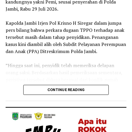
kandungnya yakni Pemi, seusai penyerahan di Polda
Jambi, Rabu 29 Juli 2026.
‎Kapolda Jambi Irjen Pol Krisno H Siregar dalam jumpa
pers bilang bahwa perkara dugaan TPPO terhadap anak
tersebut masih dalam tahap penyidikan. Penanganan
kasus kini diambil alih oleh Subdit Pelayanan Perempuan
dan Anak (PPA) Ditreskrimum Polda Jambi.
‎”Hingga saat ini, penyidik telah memeriksa delapan
orang saksi. Berdasarkan hasil pemeriksaan sementara,
peristiwa tersebut diduga berawal dari konflik rumah
tangga antara kedua orang tua korban yang kemudian
CONTINUE READING
berujung pada dugaan penyerahan anak kepada pihak
lain dengan imbalan sejumlah uang,” ujar Irjen Pol
Krisno.
‎Menurut Kapolda Jambi tersebut, kini seluruh fakta
masih terus didalami untuk memastikan terpenuhinya