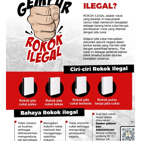
unsur pidana sesuai ketentuan hukum yang berlaku.
‎Kapolda juga tak menampik jika peristiwa ini bukan kali
pertama, namun menurutnya polri harus kedepankan
negosiasi dan penegakan hukum ultimum remedium.
‎”Yang terpenting korban dapat diselamatkan karena
seorang anak. Kami Polda Jambi akan memfasilitasi anak
G akan diserahkan kepada ibunya inisial P,” katanya.
‎Lebih lanjut, Kabid Humas Polda Jambi
‎Kombes Pol Erlan Munaji, menegaskan bahwa dalam
perkara yang melibatkan anak, keselamatan dan
kepentingan terbaik bagi korban menjadi prioritas
utama.
‎”Polda Jambi berkomitmen menangani perkara ini
secara profesional, transparan, objektif, dan akuntabel.
Di samping proses penegakan hukum yang terus
berjalan, kami juga memastikan korban memperoleh