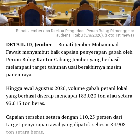
‎”Terima kasih kepada seluruh rekan-rekan. Ini HUT
Komunikasi Publik, Rahmat Sahid.
pertama kita. Mari jaga solidaritas demi mewujudkan visi
besar Partai Rakyat Indonesia,” kata Robert.
Bupati Jember dan Direktur Pengadaan Perum Bulog RI menggelar
‎Selain perayaan HUT, kegiatan yang dipusatkan di
audiensi, Rabu (5/8/2026). (Foto: Istimewa)
Bandar Lampung juga diisi dengan sejumlah agenda
DETAIL.ID, Jember
— Bupati Jember Muhammad
bakti sosial, di antaranya donor darah hingga
Fawait menyambut baik capaian penyerapan gabah oleh
peluncuran ambulans yang diperuntukkan bagi 38 DPD
Perum Bulog Kantor Cabang Jember yang berhasil
PRI di seluruh Indonesia.
melampaui target tahunan usai berakhirnya musim
panen raya.
Reporter:
Juan Ambarita
Hingga awal Agustus 2026, volume gabah petani lokal
yang berhasil diserap mencapai 183.020 ton atau setara
93.615 ton beras.
Capaian tersebut setara dengan 110,25 persen dari
target penyerapan awal yang dipatok sebesar 84.908
ton setara beras.