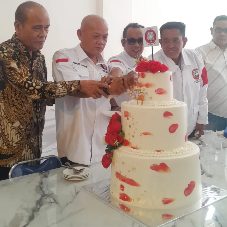
tanah selesai diukur, selanjutnya proses penyelesaian
Peta Bidang Tanah (PBT) ditargetkan rampung
maksimal lima hari.
“Kami sudah buat keputusan, masa tunggu kalau kita
datang, misal masyarakat datang Selasa, daftar untuk
minta diukur tanahnya, paling lambat Senin depan
harus sudah diukur. Tujuh hari paling lambat. Setelah itu
jadi, peta bidangnya paling lambat lima hari harus sudah
jadi,” kata Menteri Nusron.
Di hadapan Gubernur, Wakil Gubernur, Sekretaris
Daerah, serta para Bupati/Wali Kota se-NTT, Menteri
Nusron juga menjelaskan terkait layanan pertanahan
yang berhubungan langsung dengan peran Pemda, yaitu
layanan Peralihan Hak. Menurutnya, salah satu kendala
yang menghambat proses Peralihan Hak atau balik nama
adalah lamanya proses verifikasi Bea Perolehan Hak atas
Tanah dan Bangunan (BPHTB).