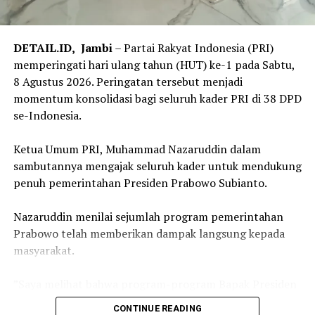
Oleh karena itu, Menteri ATR/Kepala BPN mengajak
para kepala daerah untuk memperkuat kerja sama
DETAIL.ID,
Jambi
– Partai Rakyat Indonesia (PRI)
melalui integrasi data antara Nomor Identifikasi Bidang
memperingati hari ulang tahun (HUT) ke-1 pada Sabtu,
(NIB) atau Nomor Induk Bidang Tanah dengan Nomor
8 Agustus 2026. Peringatan tersebut menjadi
Objek Pajak (NOP). Integrasi tersebut diharapkan
momentum konsolidasi bagi seluruh kader PRI di 38 DPD
mampu menyinkronkan data pertanahan dan
se-Indonesia.
perpajakan, baik dari sisi luasan maupun bentuk bidang
tanah sehingga penetapan BPHTB menjadi lebih akurat.
‎Ketua Umum PRI, Muhammad Nazaruddin dalam
sambutannya mengajak seluruh kader untuk mendukung
“Peralihan Hak itu saat jual beli tanah kan perlu balik
penuh pemerintahan Presiden Prabowo Subianto.
nama, saat ini juga lama. Alasannya macam-macam,
salah satunya verifikasi BPHTB-nya lama. Karena itu,
‎Nazaruddin menilai sejumlah program pemerintahan
saya butuh NOP sama dengan NIB sinkron dan cepat,
Prabowo telah memberikan dampak langsung kepada
supaya verifikasi BPHTB cepat. Sekarang, kami buat
masyarakat.
aturan main, verifikasi BPHTB di Pemda maksimal harus
tiga hari,” kata Menteri Nusron.
‎”Saya melihat bahwa program-program Bapak Presiden
Prabowo Subianto menyentuh langsung dan berdampak
Sebagai Gubernur NTT, Emanuel Melkiades Laka Lena
CONTINUE READING