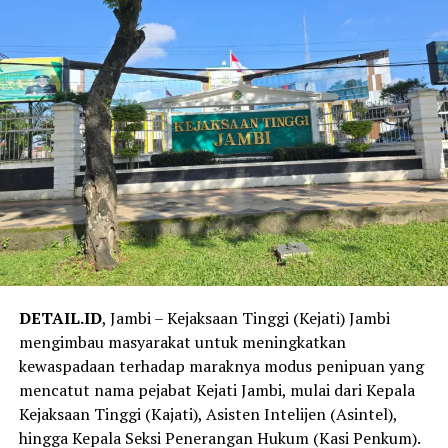
‎Meski begitu Polda Jambi juga mengimbau masyarakat
tetap menghormati proses hukum yang masih berjalan,
serta menjaga situasi keamanan dan ketertiban
masyarakat di Provinsi Jambi.
Reporter:
Juan Ambarita
DETAIL.ID
, Jambi – Kejaksaan Tinggi (Kejati) Jambi
mengimbau masyarakat untuk meningkatkan
kewaspadaan terhadap maraknya modus penipuan yang
mencatut nama pejabat Kejati Jambi, mulai dari Kepala
Kejaksaan Tinggi (Kajati), Asisten Intelijen (Asintel),
hingga Kepala Seksi Penerangan Hukum (Kasi Penkum).