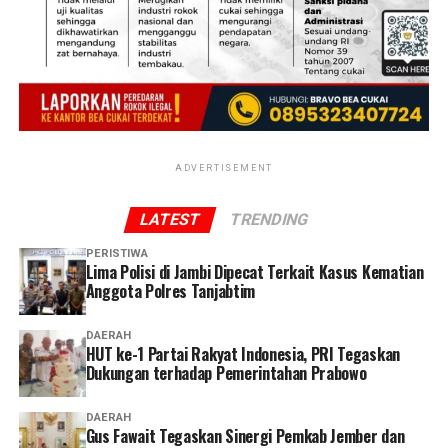
kemudian, kobaran api dengan cepat membesar dan
merambat ke bangunan lainnya.
‎”Awalnya terlihat asap hitam, lalu muncul api besar.
Karena angin cukup kencang, api cepat menyebar ke
asrama lainnya,” katanya.
Reporter:
Juan Ambarita
ADVERTISEMENT
LATEST
TRENDING
PERISTIWA
Lima Polisi di Jambi Dipecat Terkait Kasus Kematian
Anggota Polres Tanjabtim
DAERAH
HUT ke-1 Partai Rakyat Indonesia, PRI Tegaskan
Dukungan terhadap Pemerintahan Prabowo
DAERAH
Gus Fawait Tegaskan Sinergi Pemkab Jember dan