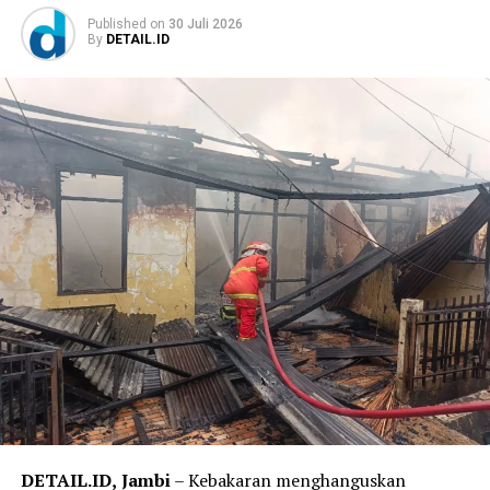
Published
on
30 Juli 2026
By
DETAIL.ID
‎”Kami mengimbau masyarakat agar tidak mudah percaya
terhadap pihak-pihak yang mengatasnamakan Kajati
Jambi, Asintel Kejati Jambi maupun Kasi Penkum.
Apabila menerima pesan atau telepon yang
mencurigakan, segera lakukan konfirmasi melalui kanal
resmi Kejaksaan Tinggi Jambi dan jangan memenuhi
permintaan dalam bentuk apa pun. Mari bersama-sama
kita cegah agar tidak ada masyarakat yang menjadi
korban penipuan,” kata Kepala Seksi Penerangan Hukum
Kejati Jambi.
‎Kejati Jambi meminta masyarakat tidak mudah
mempercayai pesan, telepon, atau akun WhatsApp yang
mengatasnamakan pejabat Kejaksaan. Masyarakat juga
diminta tidak memberikan data pribadi, informasi
perbankan, kode OTP, maupun melakukan transfer dana
kepada pihak yang mengaku sebagai pejabat Kejaksaan.
DETAIL.ID,
Jambi
– Kebakaran menghanguskan