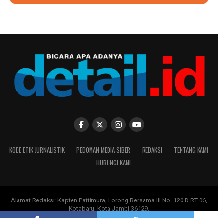
KODE ETIK JURNALISTIK
PEDOMAN MEDIA SIBER
REDAKSI
TENTANG KAMI
HUBUNGI KAMI
Alamat Redaksi: Kapten Pattimura, Lorong Bersama III No. 120 D RT 06,
Kotabaru, Kota Jambi 36129.
Copyright ©
DETAIL.ID
-
PT Moksha Multi Media
.