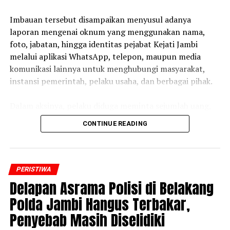
‎Imbauan tersebut disampaikan menyusul adanya
laporan mengenai oknum yang menggunakan nama,
foto, jabatan, hingga identitas pejabat Kejati Jambi
melalui aplikasi WhatsApp, telepon, maupun media
komunikasi lainnya untuk menghubungi masyarakat,
instansi pemerintah, pelaku usaha, dan berbagai pihak.
‎Dalam aksinya, pelaku diduga meminta sejumlah uang,
bantuan, transfer dana, maupun kepentingan pribadi
CONTINUE READING
lainnya dengan mengatasnamakan pejabat Kejaksaan.
‎Kejati Jambi menegaskan bahwa tindakan tersebut
merupakan murni penipuan dan tidak memiliki
PERISTIWA
hubungan apa pun dengan institusi Kejaksaan. Seluruh
Delapan Asrama Polisi di Belakang
pejabat maupun pegawai Kejati Jambi dipastikan tidak
Polda Jambi Hangus Terbakar,
pernah meminta uang, hadiah, bantuan, transfer dana,
Penyebab Masih Diselidiki
ataupun keuntungan pribadi melalui media komunikasi
pribadi.