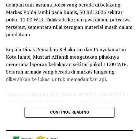
delapan unit asrama polisi yang berada di belakang
‎Selain itu, masyarakat diimbau selalu melakukan
Markas Polda Jambi pada Kamis, 30 Juli 2026 sekitar
konfirmasi melalui kanal resmi Kejati Jambi apabila
pukul 11.00 WIB. Tidak ada korban jiwa dalam peristiwa
menerima permintaan yang mencurigakan, serta segera
tersebut, sementara nilai kerugian material masih dalam
melaporkannya kepada aparat penegak hukum apabila
pendataan.
menemukan atau menjadi korban modus penipuan
tersebut.
‎Kepala Dinas Pemadam Kebakaran dan Penyelamatan
Kota Jambi, Mustari Affandi mengatakan pihaknya
‎Kejati Jambi menyatakan akan terus berkoordinasi
menerima laporan kebakaran sekitar pukul 11.00 WIB.
dengan aparat penegak hukum untuk menindaklanjuti
Seluruh armada yang berada di markas langsung
setiap laporan dan mengusut pihak-pihak yang
dikerahkan ke lokasi untuk memadamkan api.
menyalahgunakan nama baik institusi Kejaksaan dalam
melakukan tindak pidana penipuan. (*)
‎”Sebanyak delapan unit asrama terbakar. Saat kejadian,
asrama dalam keadaan kosong sehingga tidak ada
korban jiwa,” ujar Mustari.
CONTINUE READING
‎Ia menjelaskan, proses pemadaman sempat terkendala
tebalnya asap yang memenuhi lokasi. Sejumlah personel
pemadam bahkan harus menggunakan alat bantu