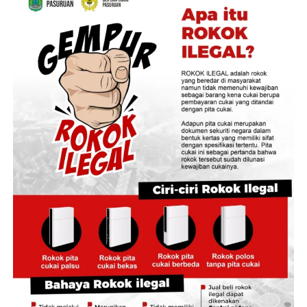
pernapasan (SCBA) saat melakukan pemadaman. Api
baru berhasil dijinakkan setelah lebih dari satu jam.
‎”Untuk penyebab kebakaran masih dalam penyelidikan
pihak kepolisian,” katanya.
‎Sementara itu, Direktur Reserse Kriminal Umum Polda
Jambi, Kombes Pol Jimmy Christian Samma, bilang
bahwa polisi telah melakukan olah tempat kejadian
perkara (TKP) untuk mengungkap penyebab kebakaran.
‎”Saat ini penyebabnya masih dalam proses penyelidikan
dan perkembangan selanjutnya akan kami sampaikan,”
ujarnya.
‎Salah seorang warga di sekitar lokasi mengatakan
sebelum api membesar ia melihat kepulan asap hitam
keluar dari salah satu bangunan asrama. Tak lama