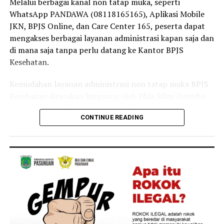
Melalui berbagai kanal non tatap muka, seperti
tanpa terkendala biaya,” ujar Linda.
WhatsApp PANDAWA (08118165165), Aplikasi Mobile
JKN, BPJS Online, dan Care Center 165, peserta dapat
Selain sebagai tenaga kesehatan, Linda juga merasakan
mengakses berbagai layanan administrasi kapan saja dan
langsung manfaat Program JKN dalam kehidupan
di mana saja tanpa perlu datang ke Kantor BPJS
keluarganya.
Kesehatan.
Menurutnya, ia bersama anggota keluarganya kerap
Kemudahan layanan administrasi non tatap muka BPJS
memanfaatkan layanan JKN untuk mendapatkan
Kesehatan dirasakan langsung oleh Dhia Silmi Danisha
pemeriksaan dan pengobatan ketika mengalami keluhan
(22), peserta JKN asal Desa Tegal Besar, Kecamatan
ringan, seperti batuk dan pilek.
CONTINUE READING
Kaliwates, Kabupaten Jember.
“Keluarga saya juga merasakan langsung manfaat
Ia mengatakan berbagai kanal layanan digital
Program JKN. Saat mengalami keluhan ringan seperti
membantunya mengurus kebutuhan administrasi
batuk atau pilek, kami dapat segera memeriksakan diri
kepesertaan secara praktis tanpa harus datang ke
dan memperoleh pelayanan kesehatan yang dibutuhkan.
Kantor BPJS Kesehatan.
Kehadiran Program JKN membuat kami merasa lebih
tenang karena tidak perlu khawatir terhadap biaya saat
“Saya baru tahu kalau banyak layanan administrasi JKN
membutuhkan pengobatan,” tuturnya.
ternyata bisa diakses lewat Aplikasi Mobile JKN setelah
dijelaskan oleh petugas BPJS Keliling. Sejak itu saya lebih