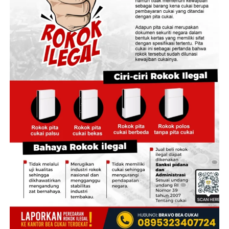
Pengalamannya melayani pasien sekaligus merasakan
sering menggunakan aplikasi karena lebih praktis. Dari
manfaat JKN sebagai peserta membuatnya semakin
rumah saya bisa mengecek kepesertaan, mengubah data,
yakin bahwa Program JKN memiliki peran penting
sampai mengganti fasilitas kesehatan tanpa harus
dalam memberikan perlindungan kesehatan bagi
datang ke kantor. Aplikasinya juga mudah dipahami, jadi
masyarakat.
semua proses terasa cepat,” ujar Dhia, Jumat, 31 Juli
2026.
Ia menuturkan bahwa program tersebut tidak hanya
menjamin akses terhadap pelayanan dan perawatan
Pada awalnya, Dhia mengaku sempat khawatir tidak
kesehatan, tetapi juga membantu meringankan beban
semua peserta, terutama kalangan lanjut usia yang
biaya pengobatan yang harus ditanggung peserta.
belum terbiasa menggunakan teknologi, dapat
memanfaatkan Aplikasi Mobile JKN dengan mudah.
“Menurut saya, Program JKN memberikan manfaat yang
sangat besar bagi masyarakat. Namun, sebagai tenaga
Ia menuturkan anggapan tersebut muncul karena saat
kesehatan saya juga mengajak masyarakat untuk
itu dirinya belum mengetahui bahwa BPJS Kesehatan
membiasakan pola hidup sehat dengan mengonsumsi
juga menyediakan berbagai kanal layanan administrasi
makanan bergizi dan rutin berolahraga. Mencegah
digital lainnya.
penyakit tentu lebih baik daripada mengobati. Karena
itu, menjaga kesehatan perlu diimbangi dengan memiliki
“Menurut saya, layanan administrasi lewat WhatsApp
JKN sebagai perlindungan ketika sewaktu-waktu
sangat memudahkan. Saya tidak perlu datang ke kantor