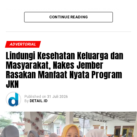
Peserta yang terdaftar pada segmen PBPU (Pekerja
Bukan Penerima Upah) dan BP (Bukan Pekerja)
CONTINUE READING
Pemerintah Daerah itu mengaku awalnya belum
mengetahui adanya program tersebut.
ADVERTORIAL
Setelah mendapatkan penjelasan dari petugas BPJS
Lindungi Kesehatan Keluarga dan
Kesehatan mengenai skema cicilan dan prosedur
pendaftarannya, ia pun memutuskan mengikuti
Masyarakat, Nakes Jember
Program REHAB 3.0.
Rasakan Manfaat Nyata Program
JKN
“Saya merasa sangat terbantu dengan adanya Program
REHAB 3.0. Sekarang peserta bisa memilih cicilan harian
atau bulanan sesuai kemampuan. Bagi saya, pilihan
Published
on
31 Juli 2026
By
DETAIL.ID
cicilan harian sangat meringankan karena nominalnya
bisa dimulai dari Rp10.000 per hari. Dulu saya sempat
bingung karena tunggakan sudah cukup lama dan saya
tidak mampu melunasinya sekaligus. Kini saya bisa
mencicil sedikit demi sedikit sehingga beban