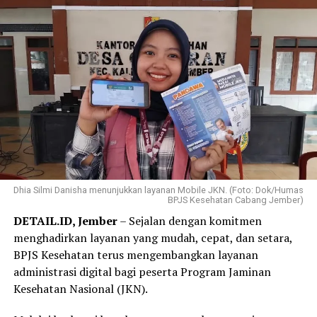
Sebagai peserta JKN, Elok menyadari pentingnya
Dalam menjalankan tugasnya melayani masyarakat, ia
menjaga kepesertaan tetap aktif agar perlindungan
kerap menjumpai pasien yang semula khawatir tidak
kesehatan selalu tersedia saat dibutuhkan.
mampu menanggung biaya pengobatan, tetapi akhirnya
dapat memperoleh pelayanan medis yang dibutuhkan
Menurutnya, tidak ada yang dapat memprediksi kapan
berkat kepesertaan JKN.
seseorang akan jatuh sakit sehingga kepesertaan yang
aktif memberikan rasa tenang ketika harus mengakses
Pengalaman tersebut semakin menguatkan
layanan kesehatan.
keyakinannya bahwa Program JKN berperan penting
dalam memastikan masyarakat memperoleh akses
“Menurut saya, jangan menunggu sampai sakit baru
pelayanan kesehatan tanpa terkendala biaya.
Dhia Silmi Danisha menunjukkan layanan Mobile JKN. (Foto: Dok/Humas
mengurus kepesertaan JKN. Selagi ada kemudahan
BPJS Kesehatan Cabang Jember)
melalui Program REHAB 3.0, manfaatkan kesempatan
“Selama bertugas di puskesmas, saya sering menjumpai
DETAIL.ID, Jember
– Sejalan dengan komitmen
ini untuk melunasi tunggakan secara bertahap. Dengan
pasien yang dapat memperoleh pemeriksaan,
menghadirkan layanan yang mudah, cepat, dan setara,
kepesertaan JKN yang tetap aktif, kita dan keluarga bisa
pengobatan, hingga rujukan sesuai kebutuhan karena
BPJS Kesehatan terus mengembangkan layanan
merasa lebih tenang karena perlindungan kesehatan
menjadi peserta JKN. Pengalaman itu membuat saya
administrasi digital bagi peserta Program Jaminan
sudah siap digunakan kapan pun dibutuhkan,” tuturnya.
semakin yakin bahwa Program JKN memiliki manfaat
Kesehatan Nasional (JKN).
yang sangat besar, terutama dalam memastikan
masyarakat tetap dapat mengakses layanan kesehatan