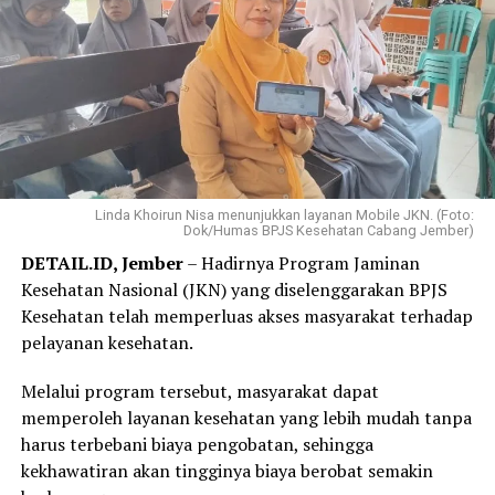
pembayaran terasa jauh lebih ringan,” ujar Elok, Jumat,
31 Juli 2026.
Elok mengaku hanya membutuhkan beberapa langkah
melalui WhatsApp PANDAWA untuk mendaftar
Program REHAB 3.0.
Menurutnya, proses yang sederhana dan tidak
mengharuskannya datang ke kantor BPJS Kesehatan
Linda Khoirun Nisa menunjukkan layanan Mobile JKN. (Foto:
Dok/Humas BPJS Kesehatan Cabang Jember)
membuat layanan tersebut lebih praktis dan mudah
DETAIL.ID, Jember
– Hadirnya Program Jaminan
diakses.
Kesehatan Nasional (JKN) yang diselenggarakan BPJS
“Saya langsung mendaftar Program REHAB 3.0 melalui
Kesehatan telah memperluas akses masyarakat terhadap
Aplikasi Mobile JKN dan prosesnya sangat mudah. Saya
pelayanan kesehatan.
tidak perlu datang ke kantor BPJS Kesehatan. Bagi saya,
Melalui program tersebut, masyarakat dapat
skema cicilan yang fleksibel benar-benar menjadi solusi
memperoleh layanan kesehatan yang lebih mudah tanpa
karena saya bisa mencicil tunggakan sesuai kemampuan.
harus terbebani biaya pengobatan, sehingga
Saya juga bersyukur pemerintah tetap hadir
kekhawatiran akan tingginya biaya berobat semakin
memberikan perlindungan kesehatan bagi masyarakat