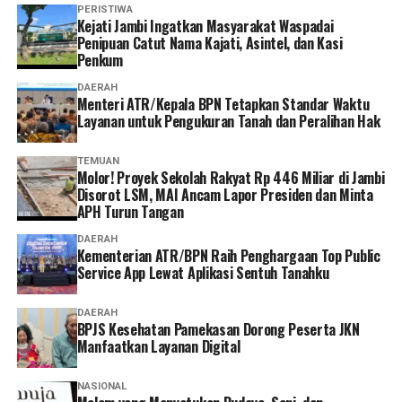
“Menurut saya, layanan non tatap muka ini sangat
PERISTIWA
‎Kejati Jambi Ingatkan Masyarakat Waspadai
memudahkan karena semua urusan administrasi bisa
Penipuan Catut Nama Kajati, Asintel, dan Kasi
diakses cukup melalui handphone. Saya berharap ke
Penkum
depannya layanannya terus dikembangkan agar semakin
DAERAH
mudah digunakan dan kendala teknis bisa semakin
Menteri ATR/Kepala BPN Tetapkan Standar Waktu
diminimalkan. Dengan begitu, peserta bisa mengurus
Layanan untuk Pengukuran Tanah dan Peralihan Hak
administrasi dengan lebih cepat tanpa harus datang dan
mengantre di kantor,” tuturnya. (*)
TEMUAN
Molor! Proyek Sekolah Rakyat Rp 446 Miliar di Jambi
Disorot LSM, MAI Ancam Lapor Presiden dan Minta
APH Turun Tangan
DAERAH
Kementerian ATR/BPN Raih Penghargaan Top Public
Service App Lewat Aplikasi Sentuh Tanahku
DAERAH
BPJS Kesehatan Pamekasan Dorong Peserta JKN
Manfaatkan Layanan Digital
NASIONAL