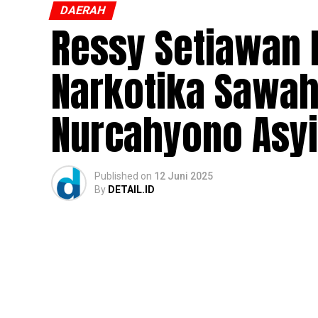
DAERAH
Ressy Setiawan 
Narkotika Sawah
Nurcahyono Asyi
Published
on
12 Juni 2025
By
DETAIL.ID