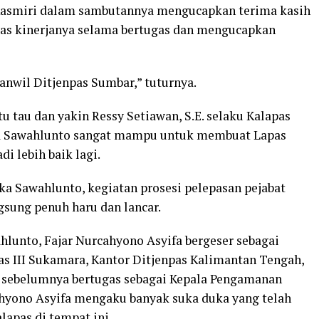
 Kasmiri dalam sambutannya mengucapkan terima kasih
tas kinerjanya selama bertugas dan mengucapkan
nwil Ditjenpas Sumbar,” tuturnya.
u tau dan yakin Ressy Setiawan, S.E. selaku Kalapas
ka Sawahlunto sangat mampu untuk membuat Lapas
i lebih baik lagi.
a Sawahlunto, kegiatan prosesi pelepasan pejabat
gsung penuh haru dan lancar.
hlunto, Fajar Nurcahyono Asyifa bergeser sebagai
s III Sukamara, Kantor Ditjenpas Kalimantan Tengah,
g sebelumnya bertugas sebagai Kepala Pengamanan
ahyono Asyifa mengaku banyak suka duka yang telah
lapas di tempat ini.