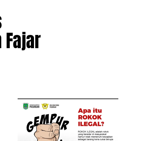
s
 Fajar