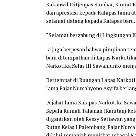
Kakanwil Ditjenpas Sumbar, Kunrat
dan apresiasi kepada Kalapas lama a
selamat datang kepada Kalapas baru.
“Selamat bergabung di Lingkungan Ka
Ia juga berpesan bahwa pimpinan tent
baru ditempatkan di Lapas Narkoti
Narkotika Kelas III Sawahlunto menjad
Bertempat di Ruangan Lapas Narkotik
lama Fajar Nurcahyono Asyifa berlan
Pejabat lama Kalapas Narkotika Sawa
Kepala Rumah Tahanan (Karutan) kela
digantikan oleh Ressy Setiawan yan
Rutan Kelas I Palembang. Fajar Nurc
dilalui semenjak menjabat sebagai Ka