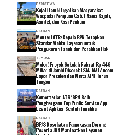
PERISTIWA
‎Kejati Jambi Ingatkan Masyarakat
Waspadai Penipuan Catut Nama Kajati,
Asintel, dan Kasi Penkum
DAERAH
Menteri ATR/Kepala BPN Tetapkan
Standar Waktu Layanan untuk
Pengukuran Tanah dan Peralihan Hak
TEMUAN
Molor! Proyek Sekolah Rakyat Rp 446
Miliar di Jambi Disorot LSM, MAI Ancam
Lapor Presiden dan Minta APH Turun
Tangan
DAERAH
Kementerian ATR/BPN Raih
Penghargaan Top Public Service App
Lewat Aplikasi Sentuh Tanahku
DAERAH
BPJS Kesehatan Pamekasan Dorong
Peserta JKN Manfaatkan Layanan