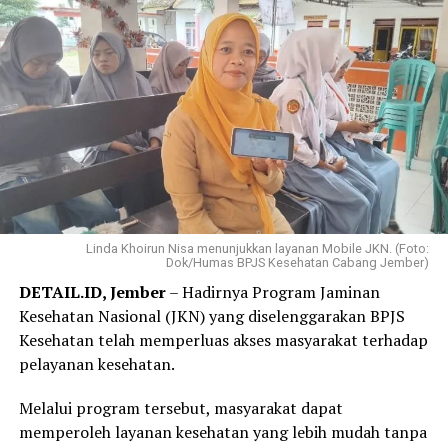
tidak mampu melunasinya sekaligus. Kini saya bisa
mencicil sedikit demi sedikit sehingga beban
pembayaran terasa jauh lebih ringan,” ujar Elok, Jumat,
31 Juli 2026.
Elok mengaku hanya membutuhkan beberapa langkah
melalui WhatsApp PANDAWA untuk mendaftar
Program REHAB 3.0.
Menurutnya, proses yang sederhana dan tidak
mengharuskannya datang ke kantor BPJS Kesehatan
Linda Khoirun Nisa menunjukkan layanan Mobile JKN. (Foto:
Dok/Humas BPJS Kesehatan Cabang Jember)
membuat layanan tersebut lebih praktis dan mudah
DETAIL.ID, Jember
– Hadirnya Program Jaminan
diakses.
Kesehatan Nasional (JKN) yang diselenggarakan BPJS
“Saya langsung mendaftar Program REHAB 3.0 melalui
Kesehatan telah memperluas akses masyarakat terhadap
Aplikasi Mobile JKN dan prosesnya sangat mudah. Saya
pelayanan kesehatan.
tidak perlu datang ke kantor BPJS Kesehatan. Bagi saya,
Melalui program tersebut, masyarakat dapat
skema cicilan yang fleksibel benar-benar menjadi solusi
memperoleh layanan kesehatan yang lebih mudah tanpa
karena saya bisa mencicil tunggakan sesuai kemampuan.