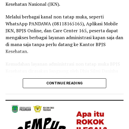
semakin yakin bahwa Program JKN memiliki manfaat
Kesehatan Nasional (JKN).
yang sangat besar, terutama dalam memastikan
masyarakat tetap dapat mengakses layanan kesehatan
Melalui berbagai kanal non tatap muka, seperti
tanpa terkendala biaya,” ujar Linda.
WhatsApp PANDAWA (08118165165), Aplikasi Mobile
JKN, BPJS Online, dan Care Center 165, peserta dapat
Selain sebagai tenaga kesehatan, Linda juga merasakan
mengakses berbagai layanan administrasi kapan saja dan
langsung manfaat Program JKN dalam kehidupan
di mana saja tanpa perlu datang ke Kantor BPJS
keluarganya.
Kesehatan.
Menurutnya, ia bersama anggota keluarganya kerap
Kemudahan layanan administrasi non tatap muka BPJS
memanfaatkan layanan JKN untuk mendapatkan
Kesehatan dirasakan langsung oleh Dhia Silmi Danisha
pemeriksaan dan pengobatan ketika mengalami keluhan
(22), peserta JKN asal Desa Tegal Besar, Kecamatan
ringan, seperti batuk dan pilek.
CONTINUE READING
Kaliwates, Kabupaten Jember.
“Keluarga saya juga merasakan langsung manfaat
Ia mengatakan berbagai kanal layanan digital
Program JKN. Saat mengalami keluhan ringan seperti
membantunya mengurus kebutuhan administrasi
batuk atau pilek, kami dapat segera memeriksakan diri
kepesertaan secara praktis tanpa harus datang ke
dan memperoleh pelayanan kesehatan yang dibutuhkan.
Kantor BPJS Kesehatan.
Kehadiran Program JKN membuat kami merasa lebih
tenang karena tidak perlu khawatir terhadap biaya saat