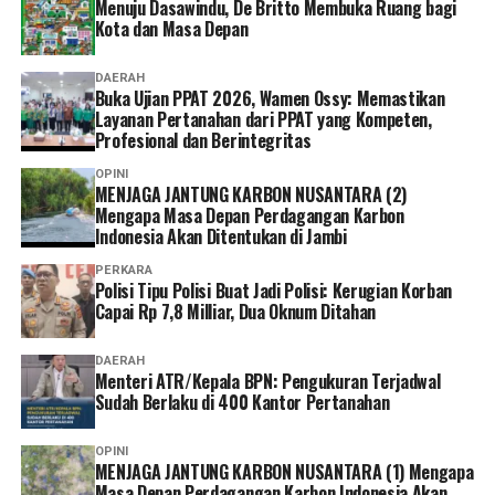
Menuju Dasawindu, De Britto Membuka Ruang bagi
Program JKN.
Kota dan Masa Depan
“Menurut saya, layanan non tatap muka ini sangat
DAERAH
Buka Ujian PPAT 2026, Wamen Ossy: Memastikan
memudahkan karena semua urusan administrasi bisa
Layanan Pertanahan dari PPAT yang Kompeten,
diakses cukup melalui handphone. Saya berharap ke
Profesional dan Berintegritas
depannya layanannya terus dikembangkan agar semakin
OPINI
mudah digunakan dan kendala teknis bisa semakin
MENJAGA JANTUNG KARBON NUSANTARA (2)
diminimalkan. Dengan begitu, peserta bisa mengurus
Mengapa Masa Depan Perdagangan Karbon
administrasi dengan lebih cepat tanpa harus datang dan
Indonesia Akan Ditentukan di Jambi
mengantre di kantor,” tuturnya. (*)
PERKARA
Polisi Tipu Polisi Buat Jadi Polisi: Kerugian Korban
Capai Rp 7,8 Milliar, Dua Oknum Ditahan
DAERAH
Menteri ATR/Kepala BPN: Pengukuran Terjadwal
Sudah Berlaku di 400 Kantor Pertanahan
OPINI
MENJAGA JANTUNG KARBON NUSANTARA (1) Mengapa
Masa Depan Perdagangan Karbon Indonesia Akan