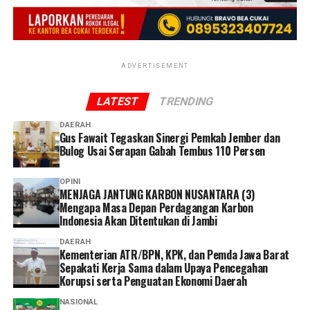
itu, menjaga kesehatan perlu diimbangi dengan memiliki
“Menurut saya, layanan administrasi lewat WhatsApp
JKN sebagai perlindungan ketika sewaktu-waktu
sangat memudahkan. Saya tidak perlu datang ke kantor
membutuhkan pelayanan kesehatan,” ucap Linda. (*)
atau mengantre. Selama persyaratannya lengkap, semua
proses bisa dilakukan dengan cepat hanya dengan
ADVERTISEMENT
mengikuti petunjuk dari petugas,” ucap Dhia.
LATEST
TRENDING
Dhia menilai layanan administrasi non tatap muka
DAERAH
menjadi solusi yang memudahkan peserta dalam
Gus Fawait Tegaskan Sinergi Pemkab Jember dan
mengakses layanan BPJS Kesehatan.
Bulog Usai Serapan Gabah Tembus 110 Persen
Selain lebih praktis dan menghemat waktu, menurutnya
OPINI
MENJAGA JANTUNG KARBON NUSANTARA (3)
keberadaan berbagai kanal layanan digital memberikan
Mengapa Masa Depan Perdagangan Karbon
lebih banyak pilihan bagi peserta untuk mengurus
Indonesia Akan Ditentukan di Jambi
administrasi sesuai kebutuhan dan kondisi masing-
DAERAH
masing.
Kementerian ATR/BPN, KPK, dan Pemda Jawa Barat
Sepakati Kerja Sama dalam Upaya Pencegahan
Ia pun menganggap kepesertaan JKN penting dimiliki
Korupsi serta Penguatan Ekonomi Daerah
sebagai bentuk perlindungan kesehatan bagi diri sendiri
NASIONAL
dan keluarga sekaligus mendukung keberlangsungan