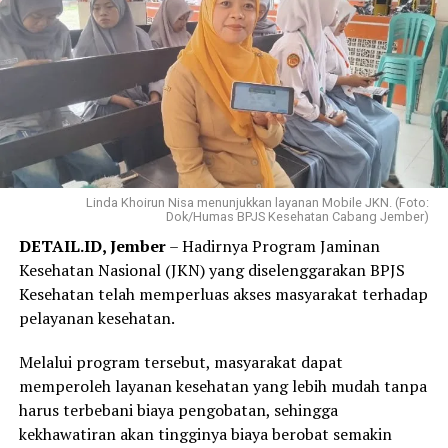
pembayaran terasa jauh lebih ringan,” ujar Elok, Jumat,
31 Juli 2026.
Elok mengaku hanya membutuhkan beberapa langkah
melalui WhatsApp PANDAWA untuk mendaftar
Program REHAB 3.0.
Menurutnya, proses yang sederhana dan tidak
mengharuskannya datang ke kantor BPJS Kesehatan
Linda Khoirun Nisa menunjukkan layanan Mobile JKN. (Foto:
Dok/Humas BPJS Kesehatan Cabang Jember)
membuat layanan tersebut lebih praktis dan mudah
DETAIL.ID, Jember
– Hadirnya Program Jaminan
diakses.
Kesehatan Nasional (JKN) yang diselenggarakan BPJS
“Saya langsung mendaftar Program REHAB 3.0 melalui
Kesehatan telah memperluas akses masyarakat terhadap
Aplikasi Mobile JKN dan prosesnya sangat mudah. Saya
pelayanan kesehatan.
tidak perlu datang ke kantor BPJS Kesehatan. Bagi saya,
Melalui program tersebut, masyarakat dapat
skema cicilan yang fleksibel benar-benar menjadi solusi
memperoleh layanan kesehatan yang lebih mudah tanpa
karena saya bisa mencicil tunggakan sesuai kemampuan.
harus terbebani biaya pengobatan, sehingga
Saya juga bersyukur pemerintah tetap hadir
kekhawatiran akan tingginya biaya berobat semakin
memberikan perlindungan kesehatan bagi masyarakat