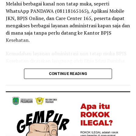
masyarakat tetap dapat mengakses layanan kesehatan
Melalui berbagai kanal non tatap muka, seperti
tanpa terkendala biaya,” ujar Linda.
WhatsApp PANDAWA (08118165165), Aplikasi Mobile
JKN, BPJS Online, dan Care Center 165, peserta dapat
Selain sebagai tenaga kesehatan, Linda juga merasakan
mengakses berbagai layanan administrasi kapan saja dan
langsung manfaat Program JKN dalam kehidupan
di mana saja tanpa perlu datang ke Kantor BPJS
keluarganya.
Kesehatan.
Menurutnya, ia bersama anggota keluarganya kerap
Kemudahan layanan administrasi non tatap muka BPJS
memanfaatkan layanan JKN untuk mendapatkan
Kesehatan dirasakan langsung oleh Dhia Silmi Danisha
pemeriksaan dan pengobatan ketika mengalami keluhan
(22), peserta JKN asal Desa Tegal Besar, Kecamatan
ringan, seperti batuk dan pilek.
CONTINUE READING
Kaliwates, Kabupaten Jember.
“Keluarga saya juga merasakan langsung manfaat
Ia mengatakan berbagai kanal layanan digital
Program JKN. Saat mengalami keluhan ringan seperti
membantunya mengurus kebutuhan administrasi
batuk atau pilek, kami dapat segera memeriksakan diri
kepesertaan secara praktis tanpa harus datang ke
dan memperoleh pelayanan kesehatan yang dibutuhkan.
Kantor BPJS Kesehatan.
Kehadiran Program JKN membuat kami merasa lebih
tenang karena tidak perlu khawatir terhadap biaya saat
“Saya baru tahu kalau banyak layanan administrasi JKN
membutuhkan pengobatan,” tuturnya.
ternyata bisa diakses lewat Aplikasi Mobile JKN setelah