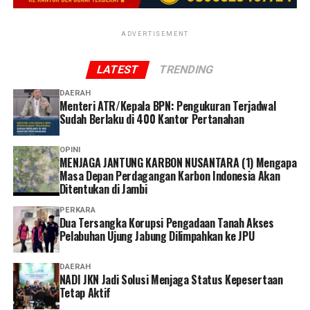
sangat memudahkan. Saya tidak perlu datang ke kantor
membutuhkan pelayanan kesehatan,” ucap Linda. (*)
atau mengantre. Selama persyaratannya lengkap, semua
proses bisa dilakukan dengan cepat hanya dengan
ADVERTISEMENT
mengikuti petunjuk dari petugas,” ucap Dhia.
LATEST
TRENDING
Dhia menilai layanan administrasi non tatap muka
DAERAH
menjadi solusi yang memudahkan peserta dalam
Menteri ATR/Kepala BPN: Pengukuran Terjadwal
mengakses layanan BPJS Kesehatan.
Sudah Berlaku di 400 Kantor Pertanahan
Selain lebih praktis dan menghemat waktu, menurutnya
OPINI
MENJAGA JANTUNG KARBON NUSANTARA (1) Mengapa
keberadaan berbagai kanal layanan digital memberikan
Masa Depan Perdagangan Karbon Indonesia Akan
lebih banyak pilihan bagi peserta untuk mengurus
Ditentukan di Jambi
administrasi sesuai kebutuhan dan kondisi masing-
PERKARA
masing.
Dua Tersangka Korupsi Pengadaan Tanah Akses
Pelabuhan Ujung Jabung Dilimpahkan ke JPU
Ia pun menganggap kepesertaan JKN penting dimiliki
sebagai bentuk perlindungan kesehatan bagi diri sendiri
DAERAH
dan keluarga sekaligus mendukung keberlangsungan
NADI JKN Jadi Solusi Menjaga Status Kepesertaan
Tetap Aktif
Program JKN.