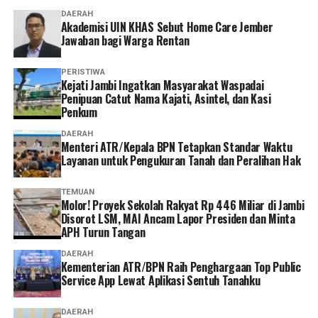
“Menurut saya, layanan non tatap muka ini sangat
DAERAH
Akademisi UIN KHAS Sebut Home Care Jember
memudahkan karena semua urusan administrasi bisa
Jawaban bagi Warga Rentan
diakses cukup melalui handphone. Saya berharap ke
depannya layanannya terus dikembangkan agar semakin
PERISTIWA
mudah digunakan dan kendala teknis bisa semakin
‎Kejati Jambi Ingatkan Masyarakat Waspadai
Penipuan Catut Nama Kajati, Asintel, dan Kasi
diminimalkan. Dengan begitu, peserta bisa mengurus
Penkum
administrasi dengan lebih cepat tanpa harus datang dan
mengantre di kantor,” tuturnya. (*)
DAERAH
Menteri ATR/Kepala BPN Tetapkan Standar Waktu
Layanan untuk Pengukuran Tanah dan Peralihan Hak
TEMUAN
Molor! Proyek Sekolah Rakyat Rp 446 Miliar di Jambi
Disorot LSM, MAI Ancam Lapor Presiden dan Minta
APH Turun Tangan
DAERAH
Kementerian ATR/BPN Raih Penghargaan Top Public
Service App Lewat Aplikasi Sentuh Tanahku
DAERAH