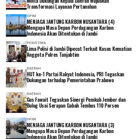
Minta Dukungan Kepala Daerah Wujudkan
Ia pun menganggap kepesertaan JKN penting dimiliki
Transformasi Layanan Pertanahan
sebagai bentuk perlindungan kesehatan bagi diri sendiri
OPINI
dan keluarga sekaligus mendukung keberlangsungan
MENJAGA JANTUNG KARBON NUSANTARA (4)
Program JKN.
Mengapa Masa Depan Perdagangan Karbon
Indonesia Akan Ditentukan di Jambi
“Menurut saya, layanan non tatap muka ini sangat
PERISTIWA
memudahkan karena semua urusan administrasi bisa
Lima Polisi di Jambi Dipecat Terkait Kasus Kematian
Anggota Polres Tanjabtim
diakses cukup melalui handphone. Saya berharap ke
depannya layanannya terus dikembangkan agar semakin
DAERAH
mudah digunakan dan kendala teknis bisa semakin
HUT ke-1 Partai Rakyat Indonesia, PRI Tegaskan
diminimalkan. Dengan begitu, peserta bisa mengurus
Dukungan terhadap Pemerintahan Prabowo
administrasi dengan lebih cepat tanpa harus datang dan
mengantre di kantor,” tuturnya. (*)
DAERAH
Gus Fawait Tegaskan Sinergi Pemkab Jember dan
Bulog Usai Serapan Gabah Tembus 110 Persen
OPINI
MENJAGA JANTUNG KARBON NUSANTARA (3)
Mengapa Masa Depan Perdagangan Karbon
Indonesia Akan Ditentukan di Jambi