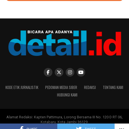
KODE ETIK JURNALISTIK
PEDOMAN MEDIA SIBER
REDAKSI
TENTANG KAMI
HUBUNGI KAMI
Alamat Redaksi: Kapten Pattimura, Lorong Bersama III No. 120 D RT 06,
Kotabaru, Kota Jambi 36129.
Copyright ©
DETAIL.ID
-
PT Moksha Multi Media
.