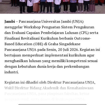
seleksi sebelumnya, skema ini juga menjadi upaya UNJA
dalam menghadirkan pendidikan tinggi yang berkualitas,
inklusif, dan berdaya saing.
Jambi
– Pascasarjana Universitas Jambi (UNJA)
menggelar Workshop Penguatan Sistem Pengukuran
Informasi lengkap mengenai jadwal, persyaratan, tata
dan Evaluasi Capaian Pembelajaran Lulusan (CPL) serta
cara pendaftaran, biaya, serta daftar program studi
Finalisasi Revitalisasi Kurikulum berbasis Outcome-
yang menerima mahasiswa melalui Jalur Seleksi Mandiri
Based Education (OBE) di Graha Singadekane
Berdasarkan Skor UTBK-SNBT dan SMMPTN Barat
Pascasarjana UNJA pada Senin, 20 Juli 2026. Kegiatan ini
Tahun 2026 dapat diakses melalui laman resmi PMB
bertujuan memperkuat implementasi kurikulum agar
Universitas Jambi di
https://pmb.unja.ac.id
serta kanal
menghasilkan lulusan yang memiliki kompetensi sesuai
media sosial resmi UNJA. (
www.unja.ac.id
)
dengan kebutuhan dunia kerja dan perkembangan
industri.
Kegiatan ini dihadiri oleh Direktur Pascasarjana UNJA,
Wakil Direktur Bidang Akademik dan Kemahasiswaan
Pascasarjana UNJA, para pimpinan fakultas, ketua
program studi, serta dosen di lingkungan UNJA.
Workshop ini juga menghadirkan Guru Besar