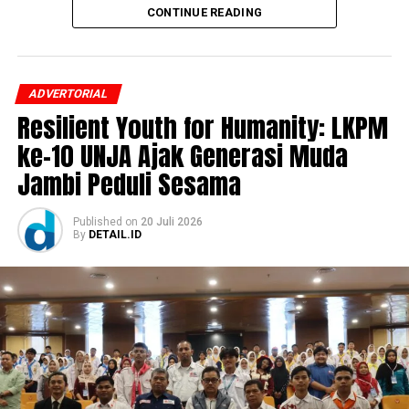
CONTINUE READING
Departemen Teknik Sistem dan Industri ITS sekaligus
Tim Ahli Kurikulum Belmawa Kemdiktisaintek, Prof. Dr.
Ir. Syamsul Arifin, M.T.
ADVERTORIAL
Direktur Pascasarjana UNJA, Prof. Dr. Dra. Muazza, M.Si.,
Resilient Youth for Humanity: LKPM
mengatakan bahwa transformasi kurikulum menjadi
ke-10 UNJA Ajak Generasi Muda
langkah penting dalam meningkatkan kualitas
pendidikan tinggi. Menurutnya, dosen saat ini tidak
Jambi Peduli Sesama
hanya bertugas menyampaikan materi, tetapi juga
memastikan mahasiswa memiliki kompetensi yang
Published
on
20 Juli 2026
dibutuhkan di dunia kerja.
By
DETAIL.ID
“Sebagai dosen, kita tidak lagi hanya dituntut untuk
mengajar, tetapi bagaimana memastikan mahasiswa
memiliki kompetensi yang sesuai dengan kebutuhan
dunia industri dan dunia kerja,” ujarnya.
Ia menambahkan, penyusunan kurikulum harus mampu
mengikuti perkembangan zaman sehingga proses