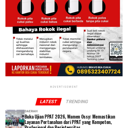
kemanusiaan di era digital dan perubahan iklim,
termasuk ancaman El Nino yang kini melanda. Ia juga
berpesan kepada panitia dan juri agar menjunjung tinggi
kejujuran demi menjaga integritas kompetisi.
Ketua Panitia LKPM X, Julian Rifaldo, dalam laporannya
menegaskan kembali cakupan peserta dan durasi
rangkaian acara. Sebagai bentuk transparansi, panitia
juga menggelar pembacaan dan penandatanganan
Pakta Integritas Dewan Juri, berisi 10 poin janji di
antaranya komitmen menilai secara objektif, menolak
segala bentuk praktik KKN, dan menjaga kerahasiaan
hasil penilaian hingga pengumuman resmi.
ADVERTISEMENT
Turut hadir dalam pembukaan ini Pembina KSR PMI
LATEST
TRENDING
Unit UNJA, Eko Nuriyatman, S.H., M.H., serta perwakilan
PMI Kota Jambi, Sofian, S.Ag. Acara ditutup dengan
DAERAH
Buka Ujian PPAT 2026, Wamen Ossy: Memastikan
ucapan “Siamo tutti fratelli”, yang berarti kita semua
Layanan Pertanahan dari PPAT yang Kompeten,
bersaudara. Ucapan ini sekaligus menjadi penegasan
Profesional dan Berintegritas