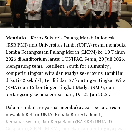
pembelajaran menjadi lebih efektif dan relevan.
“Melalui workshop ini, kita ingin membangun kurikulum
yang selaras dengan tuntutan zaman. Kurikulum yang
kita susun harus solid, efektif, dan mampu menghasilkan
Mendalo
– Korps Sukarela Palang Merah Indonesia
lulusan yang siap menghadapi tantangan dunia
(KSR PMI) unit Universitas Jambi (UNJA) resmi membuka
industri,” katanya.
Lomba Ketangkasan Palang Merah (LKPM) ke-10 Tahun
2026 di Auditorium lantai 1 UNIFAC, Senin, 20 Juli 2026.
Dalam pemaparannya, Prof. Syamsul Arifin menjelaskan
Mengusung tema “Resilient Youth for Humanity”,
pentingnya penguatan sistem pengukuran dan evaluasi
kompetisi tingkat Wira dan Madya se-Provinsi Jambi ini
Capaian Pembelajaran Lulusan (CPL) sebagai bagian
diikuti 42 sekolah, terdiri dari 27 kontingen tingkat Wira
utama implementasi Outcome-Based Education (OBE).
(SMA) dan 15 kontingen tingkat Madya (SMP), dan
Ia menekankan bahwa keberhasilan pembelajaran di
berlangsung selama empat hari, 19–22 Juli 2026.
perguruan tinggi diukur dari tercapainya kompetensi
lulusan melalui kurikulum yang terintegrasi, sistem
Dalam sambutannya saat membuka acara secara resmi
asesmen yang tepat, serta kesesuaian dengan KKNI dan
mewakili Rektor UNJA, Kepala Biro Akademik,
SN-Dikti.
Kemahasiswaan, dan Kerja Sama (BAKKS) UNJA, Dr.
Guspianto, S.KM., M.KM., menekankan pentingnya jiwa
Melalui workshop ini, Pascasarjana UNJA berharap