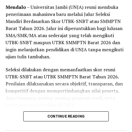
Mendalo
– Universitas Jambi (UNJA) resmi membuka
penerimaan mahasiswa baru melalui Jalur Seleksi
Mandiri Berdasarkan Skor UTBK-SNBT atau SMMPTN
Barat Tahun 2026. Jalur ini diperuntukkan bagi lulusan
SMA/SMK/MA atau sederajat yang telah mengikuti
UTBK-SNBT maupun UTBK SMMPTN Barat 2026 dan
ingin melanjutkan pendidikan di UNJA tanpa mengikuti
ujian tulis tambahan.
Seleksi dilakukan dengan memanfaatkan skor resmi
UTBK-SNBT atau UTBK SMMPTN Barat Tahun 2026.
Penilaian dilaksanakan secara objektif, transparan, dan
kompetitif dengan mempertimbangkan nilai peserta,
daya tampung masing-masing program studi, serta
ketentuan yang berlaku di UNJA.
CONTINUE READING
Pembukaan jalur seleksi ini merupakan bagian dari
komitmen UNJA dalam memperluas akses pendidikan
tinggi sekaligus memberikan kesempatan yang lebih luas