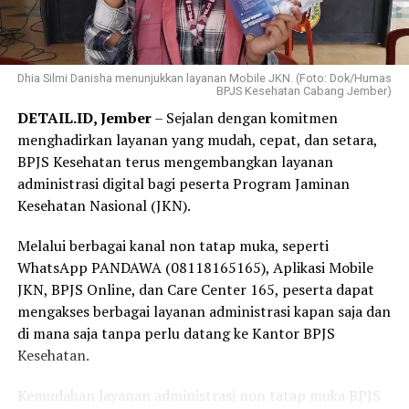
layanan kesehatan.
keyakinannya bahwa Program JKN berperan penting
dalam memastikan masyarakat memperoleh akses
“Menurut saya, jangan menunggu sampai sakit baru
pelayanan kesehatan tanpa terkendala biaya.
Dhia Silmi Danisha menunjukkan layanan Mobile JKN. (Foto: Dok/Humas
mengurus kepesertaan JKN. Selagi ada kemudahan
BPJS Kesehatan Cabang Jember)
melalui Program REHAB 3.0, manfaatkan kesempatan
“Selama bertugas di puskesmas, saya sering menjumpai
DETAIL.ID, Jember
– Sejalan dengan komitmen
ini untuk melunasi tunggakan secara bertahap. Dengan
pasien yang dapat memperoleh pemeriksaan,
menghadirkan layanan yang mudah, cepat, dan setara,
kepesertaan JKN yang tetap aktif, kita dan keluarga bisa
pengobatan, hingga rujukan sesuai kebutuhan karena
BPJS Kesehatan terus mengembangkan layanan
merasa lebih tenang karena perlindungan kesehatan
menjadi peserta JKN. Pengalaman itu membuat saya
administrasi digital bagi peserta Program Jaminan
sudah siap digunakan kapan pun dibutuhkan,” tuturnya.
semakin yakin bahwa Program JKN memiliki manfaat
Kesehatan Nasional (JKN).
yang sangat besar, terutama dalam memastikan
masyarakat tetap dapat mengakses layanan kesehatan
Melalui berbagai kanal non tatap muka, seperti
tanpa terkendala biaya,” ujar Linda.
WhatsApp PANDAWA (08118165165), Aplikasi Mobile
JKN, BPJS Online, dan Care Center 165, peserta dapat
Selain sebagai tenaga kesehatan, Linda juga merasakan
mengakses berbagai layanan administrasi kapan saja dan
langsung manfaat Program JKN dalam kehidupan
di mana saja tanpa perlu datang ke Kantor BPJS
keluarganya.
Kesehatan.
Menurutnya, ia bersama anggota keluarganya kerap
Kemudahan layanan administrasi non tatap muka BPJS
memanfaatkan layanan JKN untuk mendapatkan