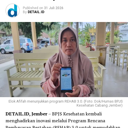
Published
on
31 Juli 2026
By
DETAIL.ID
Elok Afifah menunjukkan program REHAB 3.0. (Foto: Dok/Humas BPJS
Kesehatan Cabang Jember)
DETAIL.ID, Jember
– BPJS Kesehatan kembali
menghadirkan inovasi melalui Program Rencana
Pembayaran Bertahap (REHAB) 3.0 untuk memudahkan