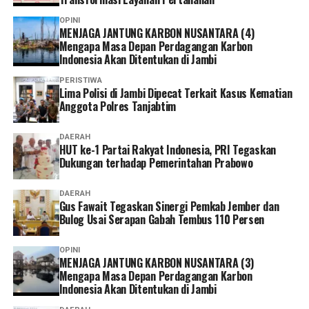
Selain lebih praktis dan menghemat waktu, menurutnya
OPINI
keberadaan berbagai kanal layanan digital memberikan
MENJAGA JANTUNG KARBON NUSANTARA (4)
Mengapa Masa Depan Perdagangan Karbon
lebih banyak pilihan bagi peserta untuk mengurus
Indonesia Akan Ditentukan di Jambi
administrasi sesuai kebutuhan dan kondisi masing-
masing.
PERISTIWA
Lima Polisi di Jambi Dipecat Terkait Kasus Kematian
Anggota Polres Tanjabtim
Ia pun menganggap kepesertaan JKN penting dimiliki
sebagai bentuk perlindungan kesehatan bagi diri sendiri
DAERAH
dan keluarga sekaligus mendukung keberlangsungan
HUT ke-1 Partai Rakyat Indonesia, PRI Tegaskan
Program JKN.
Dukungan terhadap Pemerintahan Prabowo
“Menurut saya, layanan non tatap muka ini sangat
DAERAH
Gus Fawait Tegaskan Sinergi Pemkab Jember dan
memudahkan karena semua urusan administrasi bisa
Bulog Usai Serapan Gabah Tembus 110 Persen
diakses cukup melalui handphone. Saya berharap ke
depannya layanannya terus dikembangkan agar semakin
OPINI
mudah digunakan dan kendala teknis bisa semakin
MENJAGA JANTUNG KARBON NUSANTARA (3)
diminimalkan. Dengan begitu, peserta bisa mengurus
Mengapa Masa Depan Perdagangan Karbon
Indonesia Akan Ditentukan di Jambi
administrasi dengan lebih cepat tanpa harus datang dan
mengantre di kantor,” tuturnya. (*)