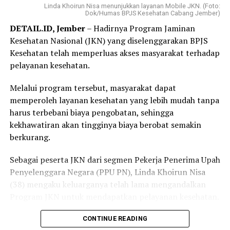
mengharuskannya datang ke kantor BPJS Kesehatan
Linda Khoirun Nisa menunjukkan layanan Mobile JKN. (Foto:
Dok/Humas BPJS Kesehatan Cabang Jember)
membuat layanan tersebut lebih praktis dan mudah
DETAIL.ID, Jember
– Hadirnya Program Jaminan
diakses.
Kesehatan Nasional (JKN) yang diselenggarakan BPJS
“Saya langsung mendaftar Program REHAB 3.0 melalui
Kesehatan telah memperluas akses masyarakat terhadap
Aplikasi Mobile JKN dan prosesnya sangat mudah. Saya
pelayanan kesehatan.
tidak perlu datang ke kantor BPJS Kesehatan. Bagi saya,
Melalui program tersebut, masyarakat dapat
skema cicilan yang fleksibel benar-benar menjadi solusi
memperoleh layanan kesehatan yang lebih mudah tanpa
karena saya bisa mencicil tunggakan sesuai kemampuan.
harus terbebani biaya pengobatan, sehingga
Saya juga bersyukur pemerintah tetap hadir
kekhawatiran akan tingginya biaya berobat semakin
memberikan perlindungan kesehatan bagi masyarakat
berkurang.
yang membutuhkan,” katanya.
Sebagai peserta JKN dari segmen Pekerja Penerima Upah
Elok mengaku sangat terbantu dengan kehadiran BPJS
Penyelenggara Negara (PPU PN), Linda Khoirun Nisa
Keliling di desanya.
(38) mengaku keluarganya telah lama mengandalkan
Ia datang untuk memastikan status kepesertaan JKN
Program JKN untuk mendapatkan pelayanan kesehatan.
sekaligus berkonsultasi mengenai mekanisme
Bersama suami dan kedua anaknya, ia merasakan
CONTINUE READING
pembayaran iuran dan pendaftaran Program REHAB.