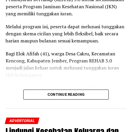
peserta Program Jaminan Kesehatan Nasional (JKN)
yang memiliki tunggakan iuran.
Melalui program ini, peserta dapat melunasi tunggakan
dengan skema cicilan yang lebih fleksibel, baik secara
harian maupun bulanan sesuai kemampuan.
Bagi Elok Afifah (41), warga Desa Cakru, Kecamatan
Kencong, Kabupaten Jember, Program REHAB 3.0
menjadi jalan keluar untuk melunasi tunggakan iuran
JKN keluarganya.
Peserta yang terdaftar pada segmen PBPU (Pekerja
Bukan Penerima Upah) dan BP (Bukan Pekerja)
CONTINUE READING
Pemerintah Daerah itu mengaku awalnya belum
mengetahui adanya program tersebut.
ADVERTORIAL
Setelah mendapatkan penjelasan dari petugas BPJS
Lindungi Kesehatan Keluarga dan
Kesehatan mengenai skema cicilan dan prosedur