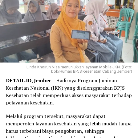
mencicil sedikit demi sedikit sehingga beban
pembayaran terasa jauh lebih ringan,” ujar Elok, Jumat,
31 Juli 2026.
Elok mengaku hanya membutuhkan beberapa langkah
melalui WhatsApp PANDAWA untuk mendaftar
Program REHAB 3.0.
Menurutnya, proses yang sederhana dan tidak
mengharuskannya datang ke kantor BPJS Kesehatan
Linda Khoirun Nisa menunjukkan layanan Mobile JKN. (Foto:
Dok/Humas BPJS Kesehatan Cabang Jember)
membuat layanan tersebut lebih praktis dan mudah
DETAIL.ID, Jember
– Hadirnya Program Jaminan
diakses.
Kesehatan Nasional (JKN) yang diselenggarakan BPJS
“Saya langsung mendaftar Program REHAB 3.0 melalui
Kesehatan telah memperluas akses masyarakat terhadap
Aplikasi Mobile JKN dan prosesnya sangat mudah. Saya
pelayanan kesehatan.
tidak perlu datang ke kantor BPJS Kesehatan. Bagi saya,
Melalui program tersebut, masyarakat dapat
skema cicilan yang fleksibel benar-benar menjadi solusi
memperoleh layanan kesehatan yang lebih mudah tanpa
karena saya bisa mencicil tunggakan sesuai kemampuan.
harus terbebani biaya pengobatan, sehingga
Saya juga bersyukur pemerintah tetap hadir