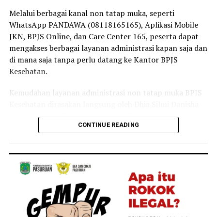
masyarakat tetap dapat mengakses layanan kesehatan
Melalui berbagai kanal non tatap muka, seperti
tanpa terkendala biaya,” ujar Linda.
WhatsApp PANDAWA (08118165165), Aplikasi Mobile
JKN, BPJS Online, dan Care Center 165, peserta dapat
Selain sebagai tenaga kesehatan, Linda juga merasakan
mengakses berbagai layanan administrasi kapan saja dan
langsung manfaat Program JKN dalam kehidupan
di mana saja tanpa perlu datang ke Kantor BPJS
keluarganya.
Kesehatan.
Menurutnya, ia bersama anggota keluarganya kerap
Kemudahan layanan administrasi non tatap muka BPJS
memanfaatkan layanan JKN untuk mendapatkan
Kesehatan dirasakan langsung oleh Dhia Silmi Danisha
pemeriksaan dan pengobatan ketika mengalami keluhan
(22), peserta JKN asal Desa Tegal Besar, Kecamatan
ringan, seperti batuk dan pilek.
CONTINUE READING
Kaliwates, Kabupaten Jember.
“Keluarga saya juga merasakan langsung manfaat
Ia mengatakan berbagai kanal layanan digital
Program JKN. Saat mengalami keluhan ringan seperti
membantunya mengurus kebutuhan administrasi
batuk atau pilek, kami dapat segera memeriksakan diri
kepesertaan secara praktis tanpa harus datang ke
dan memperoleh pelayanan kesehatan yang dibutuhkan.
Kantor BPJS Kesehatan.
Kehadiran Program JKN membuat kami merasa lebih
tenang karena tidak perlu khawatir terhadap biaya saat
“Saya baru tahu kalau banyak layanan administrasi JKN
membutuhkan pengobatan,” tuturnya.
ternyata bisa diakses lewat Aplikasi Mobile JKN setelah