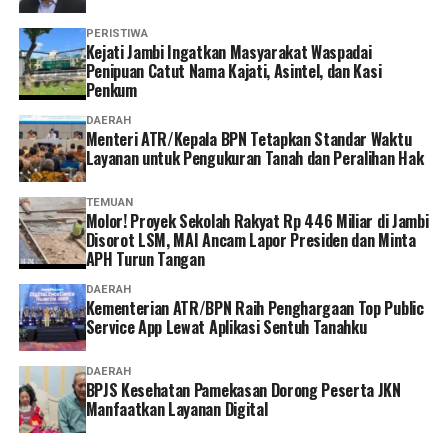
“Menurut saya, layanan non tatap muka ini sangat
PERISTIWA
‎Kejati Jambi Ingatkan Masyarakat Waspadai
memudahkan karena semua urusan administrasi bisa
Penipuan Catut Nama Kajati, Asintel, dan Kasi
diakses cukup melalui handphone. Saya berharap ke
Penkum
depannya layanannya terus dikembangkan agar semakin
DAERAH
mudah digunakan dan kendala teknis bisa semakin
Menteri ATR/Kepala BPN Tetapkan Standar Waktu
diminimalkan. Dengan begitu, peserta bisa mengurus
Layanan untuk Pengukuran Tanah dan Peralihan Hak
administrasi dengan lebih cepat tanpa harus datang dan
mengantre di kantor,” tuturnya. (*)
TEMUAN
Molor! Proyek Sekolah Rakyat Rp 446 Miliar di Jambi
Disorot LSM, MAI Ancam Lapor Presiden dan Minta
APH Turun Tangan
DAERAH
Kementerian ATR/BPN Raih Penghargaan Top Public
Service App Lewat Aplikasi Sentuh Tanahku
DAERAH
BPJS Kesehatan Pamekasan Dorong Peserta JKN
Manfaatkan Layanan Digital