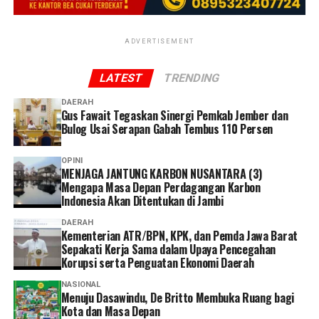
JKN sebagai perlindungan ketika sewaktu-waktu
sangat memudahkan. Saya tidak perlu datang ke kantor
membutuhkan pelayanan kesehatan,” ucap Linda. (*)
atau mengantre. Selama persyaratannya lengkap, semua
proses bisa dilakukan dengan cepat hanya dengan
ADVERTISEMENT
mengikuti petunjuk dari petugas,” ucap Dhia.
LATEST
TRENDING
Dhia menilai layanan administrasi non tatap muka
DAERAH
menjadi solusi yang memudahkan peserta dalam
Gus Fawait Tegaskan Sinergi Pemkab Jember dan
mengakses layanan BPJS Kesehatan.
Bulog Usai Serapan Gabah Tembus 110 Persen
Selain lebih praktis dan menghemat waktu, menurutnya
OPINI
MENJAGA JANTUNG KARBON NUSANTARA (3)
keberadaan berbagai kanal layanan digital memberikan
Mengapa Masa Depan Perdagangan Karbon
lebih banyak pilihan bagi peserta untuk mengurus
Indonesia Akan Ditentukan di Jambi
administrasi sesuai kebutuhan dan kondisi masing-
DAERAH
masing.
Kementerian ATR/BPN, KPK, dan Pemda Jawa Barat
Sepakati Kerja Sama dalam Upaya Pencegahan
Ia pun menganggap kepesertaan JKN penting dimiliki
Korupsi serta Penguatan Ekonomi Daerah
sebagai bentuk perlindungan kesehatan bagi diri sendiri
NASIONAL
dan keluarga sekaligus mendukung keberlangsungan
Menuju Dasawindu, De Britto Membuka Ruang bagi
Program JKN.
Kota dan Masa Depan