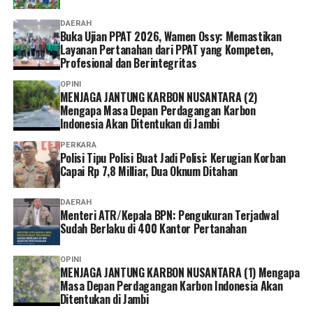
“Menurut saya, layanan non tatap muka ini sangat
DAERAH
Buka Ujian PPAT 2026, Wamen Ossy: Memastikan
memudahkan karena semua urusan administrasi bisa
Layanan Pertanahan dari PPAT yang Kompeten,
diakses cukup melalui handphone. Saya berharap ke
Profesional dan Berintegritas
depannya layanannya terus dikembangkan agar semakin
OPINI
mudah digunakan dan kendala teknis bisa semakin
MENJAGA JANTUNG KARBON NUSANTARA (2)
diminimalkan. Dengan begitu, peserta bisa mengurus
Mengapa Masa Depan Perdagangan Karbon
administrasi dengan lebih cepat tanpa harus datang dan
Indonesia Akan Ditentukan di Jambi
mengantre di kantor,” tuturnya. (*)
PERKARA
Polisi Tipu Polisi Buat Jadi Polisi: Kerugian Korban
Capai Rp 7,8 Milliar, Dua Oknum Ditahan
DAERAH
Menteri ATR/Kepala BPN: Pengukuran Terjadwal
Sudah Berlaku di 400 Kantor Pertanahan
OPINI
MENJAGA JANTUNG KARBON NUSANTARA (1) Mengapa
Masa Depan Perdagangan Karbon Indonesia Akan
Ditentukan di Jambi