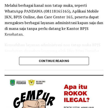
masyarakat tetap dapat mengakses layanan kesehatan
Melalui berbagai kanal non tatap muka, seperti
tanpa terkendala biaya,” ujar Linda.
WhatsApp PANDAWA (08118165165), Aplikasi Mobile
JKN, BPJS Online, dan Care Center 165, peserta dapat
Selain sebagai tenaga kesehatan, Linda juga merasakan
mengakses berbagai layanan administrasi kapan saja dan
langsung manfaat Program JKN dalam kehidupan
di mana saja tanpa perlu datang ke Kantor BPJS
keluarganya.
Kesehatan.
Menurutnya, ia bersama anggota keluarganya kerap
Kemudahan layanan administrasi non tatap muka BPJS
memanfaatkan layanan JKN untuk mendapatkan
Kesehatan dirasakan langsung oleh Dhia Silmi Danisha
pemeriksaan dan pengobatan ketika mengalami keluhan
(22), peserta JKN asal Desa Tegal Besar, Kecamatan
ringan, seperti batuk dan pilek.
CONTINUE READING
Kaliwates, Kabupaten Jember.
“Keluarga saya juga merasakan langsung manfaat
Ia mengatakan berbagai kanal layanan digital
Program JKN. Saat mengalami keluhan ringan seperti
membantunya mengurus kebutuhan administrasi
batuk atau pilek, kami dapat segera memeriksakan diri
kepesertaan secara praktis tanpa harus datang ke
dan memperoleh pelayanan kesehatan yang dibutuhkan.
Kantor BPJS Kesehatan.
Kehadiran Program JKN membuat kami merasa lebih
tenang karena tidak perlu khawatir terhadap biaya saat
“Saya baru tahu kalau banyak layanan administrasi JKN
membutuhkan pengobatan,” tuturnya.
ternyata bisa diakses lewat Aplikasi Mobile JKN setelah