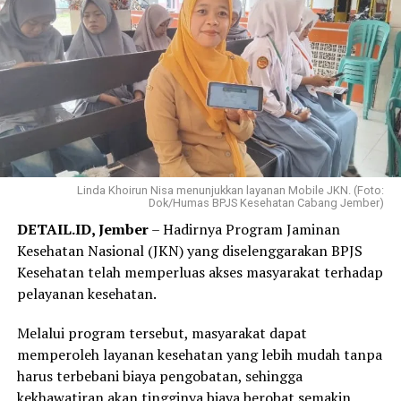
mencicil sedikit demi sedikit sehingga beban
pembayaran terasa jauh lebih ringan,” ujar Elok, Jumat,
31 Juli 2026.
Elok mengaku hanya membutuhkan beberapa langkah
melalui WhatsApp PANDAWA untuk mendaftar
Program REHAB 3.0.
Menurutnya, proses yang sederhana dan tidak
mengharuskannya datang ke kantor BPJS Kesehatan
Linda Khoirun Nisa menunjukkan layanan Mobile JKN. (Foto:
Dok/Humas BPJS Kesehatan Cabang Jember)
membuat layanan tersebut lebih praktis dan mudah
DETAIL.ID, Jember
– Hadirnya Program Jaminan
diakses.
Kesehatan Nasional (JKN) yang diselenggarakan BPJS
“Saya langsung mendaftar Program REHAB 3.0 melalui
Kesehatan telah memperluas akses masyarakat terhadap
Aplikasi Mobile JKN dan prosesnya sangat mudah. Saya
pelayanan kesehatan.
tidak perlu datang ke kantor BPJS Kesehatan. Bagi saya,
Melalui program tersebut, masyarakat dapat
skema cicilan yang fleksibel benar-benar menjadi solusi
memperoleh layanan kesehatan yang lebih mudah tanpa
karena saya bisa mencicil tunggakan sesuai kemampuan.
harus terbebani biaya pengobatan, sehingga
Saya juga bersyukur pemerintah tetap hadir
kekhawatiran akan tingginya biaya berobat semakin
memberikan perlindungan kesehatan bagi masyarakat